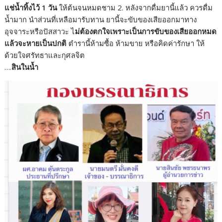
แช่น้ำทิ้งไว้ 1 วัน
ให้ต้นจนหมดชาม 2. หลังจากดื่มยานี้แล้ว ควรดื่ม
น้ำมาก นำส่วนที่เหลือมารับทาน ยานี้จะขับของเสียออกมาทาง
อุจจาระหรือปัสสาวะ ไ
ม่ต้องตกใจเพราะเป็นการขับของเสียออกหมด
แล้วจะหายเป็นปกติ
ตำรานี้ห้ามซื้อ ห้ามขาย หรือคิดค่ารักษา ให้
ด้วยใจศรัทธาและกุศลจิต
….
สินในน้ำ