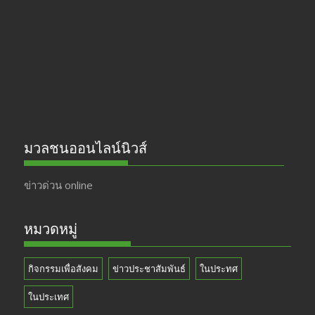
o
a
u
o
m
b
k
e
มวลชนออนไลน์นิวส์
ข่าวด่วน online
หมวดหมู่
กิจกรรมเพื่อสังคม
ข่าวประชาสัมพันธ์
ในประทศ
ในประเทศ