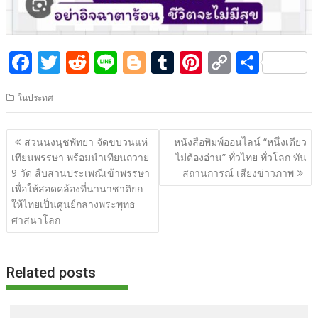
F
T
R
Li
Bl
T
Pi
C
S
ac
w
e
n
o
u
nt
o
h
ในประทศ
e
itt
d
e
g
m
er
p
ar
b
er
di
g
bl
e
y
e
แนะแนว
สวนนงนุชพัทยา จัดขบวนแห่
หนังสือพิมพ์ออนไลน์ “หนึ่งเดียว
o
t
er
r
st
Li
เรื่อง
เทียนพรรษา พร้อมนำเทียนถวาย
ไม่ต้องอ่าน” ทั่วไทย ทั่วโลก ทัน
o
n
9 วัด สืบสานประเพณีเข้าพรรษา
สถานการณ์ เสียงข่าวภาพ
เพื่อให้สอดคล้องที่นานาชาติยก
k
k
ให้ไทยเป็นศูนย์กลางพระพุทธ
ศาสนาโลก
Related posts