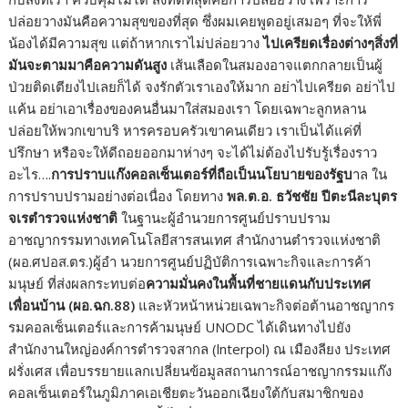
ปล่อยวางมันคือความสุขของที่สุด ซึ่งผมเคยพูดอยู่เสมอๆ ที่จะให้พี่
น้องได้มีความสุข แต่ถ้าหากเราไม่ปล่อยวาง
ไปเครียดเรื่องต่างๆสิ่งที่
มันจะตามมาคือความดันสูง
เส้นเลือดในสมองอาจแตกกลายเป็นผู้
ป่วยติดเตียงไปเลยก็ได้ จงรักตัวเราเองให้มาก อย่าไปเครียด อย่าไป
แค้น อย่าเอาเรื่องของคนอื่นมาใส่สมองเรา โดยเฉพาะลูกหลาน
ปล่อยให้พวกเขาบริ หารครอบครัวเขาคนเดียว เราเป็นได้แค่ที่
ปรึกษา หรือจะให้ดีถอยออกมาห่างๆ จะได้ไม่ต้องไปรับรู้เรื่องราว
อะไร….
การปราบแก๊งคอลเซ็นเตอร์ที่ถือเป็นนโยบายของรัฐบ
าล ใน
การปราบปรามอย่างต่อเนื่อง โดยทาง
พล.ต.อ. ธวัชชัย ปีตะนีละบุตร
จเรตำรวจแห่งชาติ
ในฐานะผู้อำนวยการศูนย์ปราบปราม
อาชญากรรมทางเทคโนโลยีสารสนเทศ สำนักงานตำรวจแห่งชาติ
(ผอ.ศปอส.ตร.)ผู้อำ นวยการศูนย์ปฏิบัติการเฉพาะกิจและการค้า
มนุษย์ ที่ส่งผลกระทบต่อ
ความมั่นคงในพื้นที่ชายแดนกับประเทศ
เพื่อนบ้าน (ผอ.ฉก.88)
และหัวหน้าหน่วยเฉพาะกิจต่อต้านอาชญากร
รมคอลเซ็นเตอร์และการค้ามนุษย์ UNODC ได้เดินทางไปยัง
สำนักงานใหญ่องค์การตำรวจสากล (lnterpol) ณ เมืองลียง ประเทศ
ฝรั่งเศส เพื่อบรรยายแลกเปลี่ยนข้อมูลสถานการณ์อาชญากรรมแก๊ง
คอลเซ็นเตอร์ในภูมิภาคเอเชียตะวันออกเฉียงใต้กับสมาชิกของ