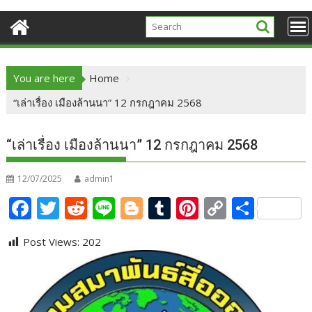
You are here
Home
“เล่าเรื่อง เมืองล้านนา” 12 กรกฎาคม 2568
“เล่าเรื่อง เมืองล้านนา” 12 กรกฎาคม 2568
12/07/2025
admin1
F
T
R
Li
Bl
T
Pi
C
S
ac
w
e
n
o
u
nt
o
h
Post Views:
202
e
itt
d
e
g
m
er
p
ar
b
er
di
g
bl
e
y
e
o
t
er
r
st
Li