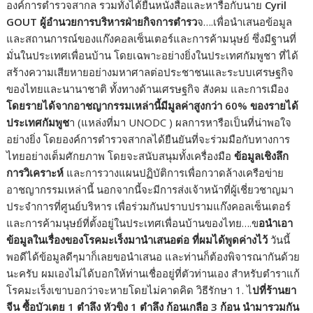
องค์การตำรวจสากล รวมทั้งได้ยื่นหนังสือและหารือกับนาย
Cyril
GOUT ผู้อำนวยการบริหารฝ่ายกิจการตำรว
จ….เพื่อนำเสนอข้อมูล
และสถานการณ์ของแก๊งคอลเซ็นเตอร์และการค้ามนุษย์ ซึ่งมีฐานที่
มั่นในประเทศเพื่อนบ้าน โดยเฉพาะอย่างยิ่งในประเทศกัมพูชา ที่ได้
สร้างความเสียหายอย่างมหาศาลต่อประชาชนและระบบเศรษฐกิจ
ของไทยและนานาชาติ ทั้งทางด้านเศรษฐกิจ สังคม และการเมือง
โดยรายได้จากอาชญากรรมเหล่านี้มีมูลค่าสูงกว่า 60% ของรายได้
ประเทศกัมพูช
า (แหล่งที่มา UNODC ) ผลการหารือเป็นที่น่าพอใจ
อย่างยิ่ง โดยองค์การตำรวจสากลได้ยืนยันที่จะร่วมมือกับทางการ
ไทยอย่างเต็มศักยภาพ โดยจะสนับสนุมทั้งเครื่องมือ
ข้อมูลเชิงลึก
การวิเคราะห์
และการวางแผนปฏิบัติการเพื่อกวาดล้างเครือข่าย
อาชญากรรมเหล่านี้ นอกจากนี้จะมีการส่งเจ้าหน้าที่ผู้เชี่ยวชาญมา
ประจำการที่ศูนย์บริหาร เพื่อร่วมกันปราบปรามแก๊งคอลเซ็นเตอร์
และการค้ามนุษย์ที่ตั้งอยู่ในประเทศเพื่อนบ้านของไทย….ข
อนำเอา
ข้อมูลในเรื่องของโรคมะเร็งมานำเสนอต่อ ที่ผมได้พูดค่างไว้
วันนี้
พอดีได้ข้อมูลดีๆมาก็เลยขอนำเสนอ และท่านก็ต้องพิจารณากันด้วย
นะครับ ผมเองไม่ได้บอกให้ท่านเชื่ออยู่ที่ตัวท่านเอง สำหรับตำราแก้
โรคมะเร็งเขาบอกว่าจะหายโดยไม่คาดคิด วิธีรักษา 1. ไ
ปที่ร้านยา
จีน ซื้อบัวเตย 1 ตำลึง หัวขิง 1 ตำลึง ก้อนเกลือ 3 ก้อน นำมารวมกัน