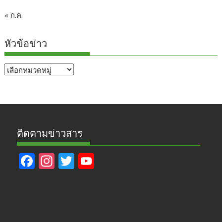
« ก.ค.
หัวข้อข่าว
หัวข้อ
ข่าว
ติดตามข่าวสาร
F
In
T
Y
ac
st
w
o
e
a
itt
u
b
gr
er
T