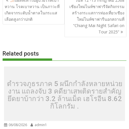
แผลที่เท้าในผู้ป่วยโรคเบา
วันที่ 12 -13 กรกฎาคม 2568
o
t
er
r
st
Li
เรื่อง
หวาน โรคเบาหวาน เป็นภาวะที่
เชียงใหม่​ไนท์​ซาฟารี​จัดกิจกรรม
o
n
เกิดจากระดับน้ำตาลในกระแส
สร้างกระแสการท่องเที่ยวเชียง
เลือดสูงกว่าปกติ
ใหม่ไนท์ซาฟารีนอกสถานที่
k
k
“Chiang Mai Night Safari on
Tour 2025”
Related posts
ตำรวจภูธรภาค 5 ผนึกกำลังหลายหน่วย
งาน แถลงจับ 3 คดียาเสพติดรายสำคัญ
ยึดยาบ้ากว่า 3.2 ล้านเม็ด เฮโรอีน 8.62
กิโลกรัม .
06/08/2026
admin1