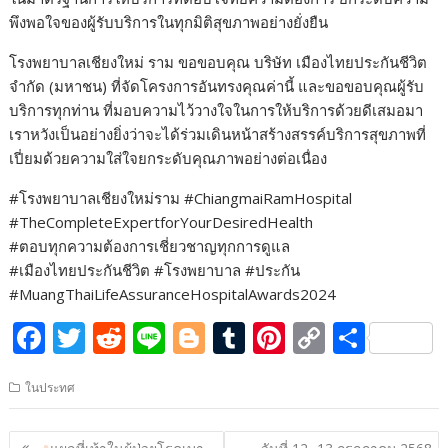
พึงพอใจของผู้รับบริการในทุกมิติสุขภาพอย่างยั่งยืน
โรงพยาบาลเชียงใหม่ ราม ขอขอบคุณ บริษัท เมืองไทยประกันชีวิต
จำกัด (มหาชน) ที่จัดโครงการอันทรงคุณค่านี้ และขอขอบคุณผู้รับ
บริการทุกท่าน ที่มอบความไว้วางใจในการให้บริการด้วยดีเสมอมา
เราหวังเป็นอย่างยิ่งว่าจะได้ร่วมเดินหน้าสร้างสรรค์บริการสุขภาพที่
เปี่ยมด้วยความใส่ใจยกระดับคุณภาพอย่างต่อเนื่อง
#โรงพยาบาลเชียงใหม่ราม #ChiangmaiRamHospital
#TheCompleteExpertforYourDesiredHealth
#ตอบทุกความต้องการเชี่ยวชาญทุกการดูแล
#เมืองไทยประกันชีวิต #โรงพยาบาล #ประกัน
#MuangThaiLifeAssuranceHospitalAwards2024
F
T
R
Li
Bl
T
Pi
C
S
ac
w
e
n
o
u
nt
o
h
ในประทศ
e
itt
d
e
g
m
er
p
ar
b
er
di
g
bl
e
y
e
แนะแนว