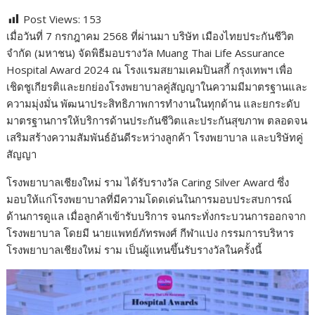
ac
w
e
n
o
u
nt
o
h
Post Views:
153
e
itt
d
e
g
m
er
p
ar
เมื่อวันที่ 7 กรกฎาคม 2568 ที่ผ่านมา บริษัท เมืองไทยประกันชีวิต
b
er
di
g
bl
e
y
e
จำกัด (มหาชน) จัดพิธีมอบรางวัล Muang Thai Life Assurance
o
t
er
r
st
Li
Hospital Award 2024 ณ โรงแรมสยามเคมปินสกี้ กรุงเทพฯ เพื่อ
เชิดชูเกียรติและยกย่องโรงพยาบาลคู่สัญญาในความมีมาตรฐานและ
o
n
ความมุ่งมั่น พัฒนาประสิทธิภาพการทำงานในทุกด้าน และยกระดับ
k
k
มาตรฐานการให้บริการด้านประกันชีวิตและประกันสุขภาพ ตลอดจน
เสริมสร้างความสัมพันธ์อันดีระหว่างลูกค้า โรงพยาบาล และบริษัทคู่
สัญญา
โรงพยาบาลเชียงใหม่ ราม ได้รับรางวัล Caring Silver Award ซึ่ง
มอบให้แก่โรงพยาบาลที่มีความโดดเด่นในการมอบประสบการณ์
ด้านการดูแล เมื่อลูกค้าเข้ารับบริการ จนกระทั่งกระบวนการออกจาก
โรงพยาบาล โดยมี นายแพทย์ภัทรพงศ์ กีฬาแปง กรรมการบริหาร
โรงพยาบาลเชียงใหม่ ราม เป็นผู้แทนขึ้นรับรางวัลในครั้งนี้