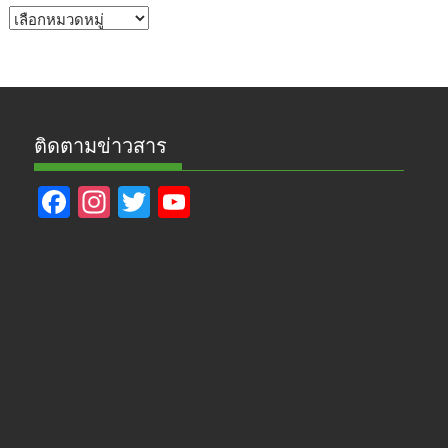
หัวข้อ
ข่าว
ติดตามข่าวสาร
F
In
T
Y
ac
st
w
o
e
a
itt
u
b
gr
er
T
o
a
u
o
m
b
k
e