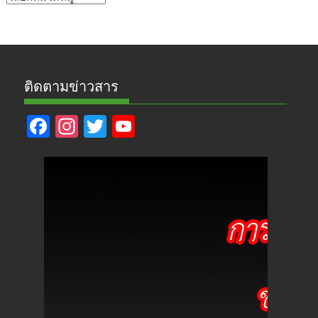
ข่าว
ติดตามข่าวสาร
F
In
T
Y
ac
st
w
o
e
a
itt
u
b
gr
er
T
o
a
u
o
m
b
k
e