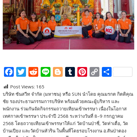
F
T
R
Li
Bl
T
Pi
C
S
ac
w
e
n
o
u
nt
o
h
Post Views:
165
e
itt
d
e
g
m
er
p
ar
บริษัท ซันสวีท จำกัด (มหาชน) หรือ SUN นำโดย คุณมรกต กิตติคุณ
b
er
di
g
bl
e
y
e
ชัย รองประธานกรรมการบริษัท พร้อมด้วยคณะผู้บริหาร และ
o
t
er
r
st
Li
พนักงาน ร่วมกันจัดกิจกรรมถวายเทียนเข้าพรรษา เนื่องในโอกาส
เทศกาลเข้าพรรษา ประจำปี 2568 ระหว่างวันที่ 8–9 กรกฎาคม
o
n
2568 โดยถวายเทียนเข้าพรรษาให้แก่ วัดบ้านป่าชี่, วัดท่าเดื่อ, วัด
k
k
บ้านเปียง และวัดบ้านหัวริน ในพื้นที่โดยรอบโรงงาน อ.สันป่าตอง