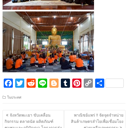
F
T
R
Li
Bl
T
Pi
C
S
ac
w
e
n
o
u
nt
o
h
ในประทศ
e
itt
d
e
g
m
er
p
ar
b
er
di
g
bl
e
y
e
แนะแนว
จังหวัดพะเยา ขับเคลื่อน
พาณิชย์แพร่ !! จัดจุดจำหน่าย
o
t
er
r
st
Li
เรื่อง
กิจกรรม ตลาดนัด ผลิตภัณฑ์
สินค้าเกษตรลำไยเพื่อเชื่อมโยง
ชุมชนและภูมิปัญญา โครงการส่ง
ช่วยเหลือเกษตรกรม