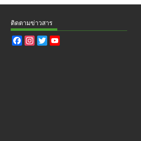
ติดตามข่าวสาร
F
In
T
Y
ac
st
w
o
e
a
itt
u
b
gr
er
T
o
a
u
o
m
b
k
e