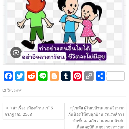
F
T
R
Li
Bl
T
Pi
C
S
ac
w
e
n
o
u
nt
o
h
ในประทศ
e
itt
d
e
g
m
er
p
ar
b
er
di
g
bl
e
y
e
แนะแนว
“เล่าเรื่อง เมืองล้านนา” 6
สุโขทัย ผู้ใหญ่บ้านแจกฟรีหมวก
o
t
er
r
st
Li
เรื่อง
กรกฎาคม 2568
กันน๊อคให้กับลูกบ้าน รณรงค์การ
o
n
ขับขี่ปลอดภัย สวมหมวกนิรภัย
เพื่อลดอุบัติเหตุจราจรทางบก