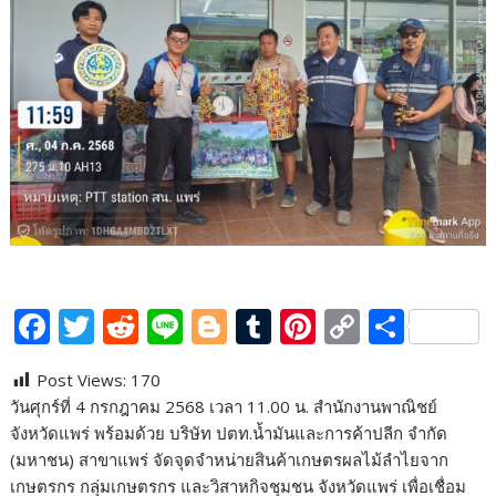
F
T
R
Li
Bl
T
Pi
C
S
ac
w
e
n
o
u
nt
o
h
Post Views:
170
e
itt
d
e
g
m
er
p
ar
วันศุกร์ที่ 4 กรกฎาคม 2568 เวลา 11.00 น. สำนักงานพาณิชย์
b
er
di
g
bl
e
y
e
จังหวัดแพร่ พร้อมด้วย บริษัท ปตท.น้ำมันและการค้าปลีก จำกัด
o
t
er
r
st
Li
(มหาชน) สาขาแพร่ จัดจุดจำหน่ายสินค้าเกษตรผลไม้ลำไยจาก
เกษตรกร กลุ่มเกษตรกร และวิสาหกิจชุมชน จังหวัดแพร่ เพื่อเชื่อม