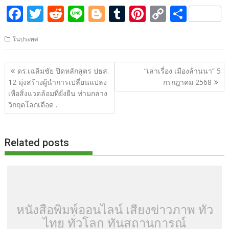
F
T
R
Li
Bl
T
Pi
C
S
ac
w
e
n
o
u
nt
o
h
ในประทศ
e
itt
d
e
g
m
er
p
ar
b
er
di
g
bl
e
y
e
แนะแนว
ดร.เฉลิมชัย ปิดหลักสูตร ปธส.
“เล่าเรื่อง เมืองล้านนา” 5
o
t
er
r
st
Li
เรื่อง
12 มุ่งสร้างผู้นำการเปลี่ยนแปลง
กรกฎาคม 2568
o
n
เพื่อสิ่งแวดล้อมที่ยั่งยืน ท่ามกลาง
วิกฤตโลกเดือด .
k
k
Related posts
หนังสือพิมพ์ออนไลน์ เสียงข่าวภาพ ทั่ว
ไทย ทั่วโลก ทันสถานการณ์