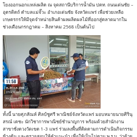
o
n
โยงออกนอกแหล่งผลิต ณ จุดสถานีบริการน้ำมัน ปตท. ถนนเด่นชัย –
k
k
อุตรดิตถ์ ตำบลแม่จั๊วะ อำเภอเด่นชัย จังหวัดแพร่ เพื่อช่วยเหลือ
เกษตรกรให้มีจุดจำหน่ายสินค้าผลผลิตผลไม้ที่ออกสู่ตลาดมากใน
ช่วงเดือนกรกฎาคม – สิงหาคม 2568 เป็นต้นไป
ทั้งนี้ นายศุภสัณห์ ศิลป์ชูศรี พาณิชย์จังหวัดแพร่ มอบหมายนายศิรินุ
สรณ์ เตชะ นักวิชาการพาณิชย์ชำนาญการ พร้อมด้วยสำนักงาน
สาขาชั่งตวงวัดเขต 1-3 แพร่ ร่วมลงพื้นที่ติดตามการดำเนินกิจกรรม
ข้างต้น และตรวจสอบให้คำแนะนำ เพื่อให้เป็นไปตาม พ.ร.บ. ว่าด้วย