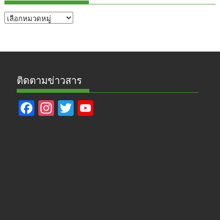
หัวข้อ
ข่าว
ติดตามข่าวสาร
F
In
T
Y
ac
st
w
o
e
a
itt
u
b
gr
er
T
o
a
u
o
m
b
k
e