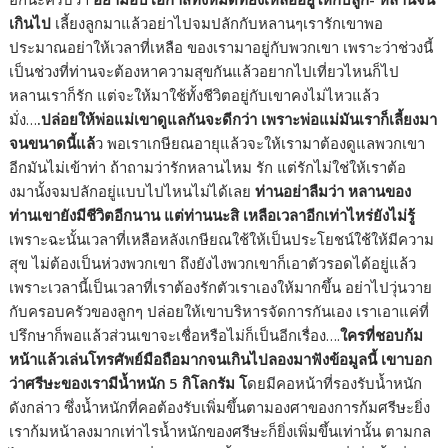
เกินไป
เลี้ยงลูกมาแล้วอย่าไปจมปลักกับหลานๆเรารักเขาพอ
ประมาณอย่าให้เวลาที่เหลือ ของเรามาอยู่กับพวกเขา เพราะว่าช่วงนี้
เป็นช่วงที่ท่านจะต้องหาความสุขกันแล้วอยากไปเที่ยวไหนก็ไป
หลานเราก็รัก แต่จะให้มาใช้ทั้งชีวิตอยู่กับเขาคงไม่ไหวแล้ว
มั่ง…
.ปล่อยให้พ่อแม่เขาดูแลกันจะดีกว่า เพราะพ่อแม่มันเราก็เลี้ยงมา
จนขนาดนี้แล้
ว พอเราเกษียณอายุแล้วจะให้เรามาต้องดูแลพวกเขา
อีกมันไม่เข้าท่า ถ้าถามว่ารักหลานไหม รัก แต่รักไม่ใช่ให้เราต้อ
งมานั้งจมปลักอยู่แบบไปไหนไม่ได้เลย
ท่านอย่าลืมว่า หลานของ
ท่านเขายังมีชีวิตอีกนาน แต่ท่านนะสิ เหลือเวลาอีกเท่าไหร่ยังไม่รู้
เพราะฉะนั้นเวลาที่เหลือหลังเกษียณใช้ให้เป็นประโยชน์ใช้ให้มีความ
สุข ไม่ต้องเป็นห่วงพวกเขา ถึงยังไงพวกเขาก็เอาตัวรอดได้อยู่แล้ว
เพราะเวลานี้เป็นเวลาที่เราต้องรักตัวเราเองให้มากขึ้น อย่าไปวุ่นวาย
กับครอบครัวของลูกๆ ปล่อยให้เขาบริหารจัดการกันเอง เราเอาแค่ที่
ปรึกษาก็พอแล้วส่วนเขาจะเชื่อหรือไม่ก็เป็นอีกเรื่อง….
ใครที่ชอบก้ม
หน้าแล้วเล่นโทรศัพย์มือถือมากจนเกินไปลองมาฟังข้อมูลนี้ เขาบอก
ว่าศรีษะของเรามีน้ำหนัก 5 กิโลกรัม โ
ดยมีคอหน้าที่รองรับน้ำหนัก
ดังกล่าว ซึ่งน้ำหนักที่คอต้องรับเพิ่มขึ้นตามองศาของการก้มศรีษะยิ่ง
เราก้มหน้าลงมากเท่าไรน้ำหนักของศรีษะก็ยิ่งเพิ่มขึ้นเท่านั้น ตามกล