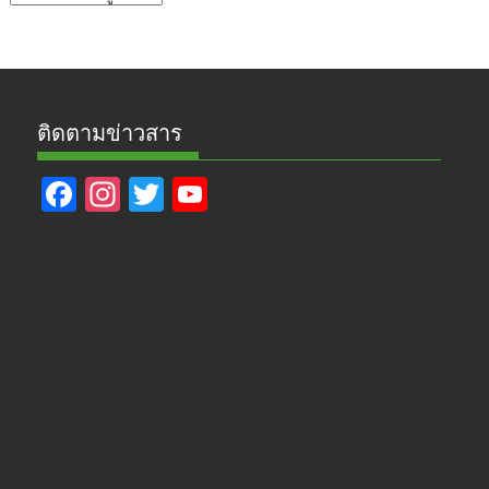
ข่าว
ติดตามข่าวสาร
F
In
T
Y
ac
st
w
o
e
a
itt
u
b
gr
er
T
o
a
u
o
m
b
k
e