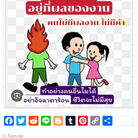
F
T
R
Li
Bl
T
Pi
C
S
ac
w
e
n
o
u
nt
o
h
ในประทศ