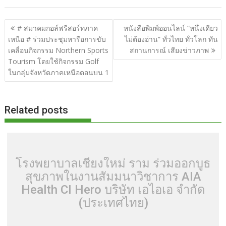
e
itt
d
e
g
m
er
p
ar
b
er
di
g
bl
e
y
e
แนะแนว
# สมาคมกอล์ฟรีสอร์ทภาค
หนังสือพิมพ์ออนไลน์ “หนึ่งเดียว
o
t
er
r
st
Li
เรื่อง
เหนือ # ร่วมประชุมหารือการขับ
ไม่ต้องอ่าน” ทั่วไทย ทั่วโลก ทัน
o
n
เคลื่อนกิจกรรม Northern Sports
สถานการณ์ เสียงข่าวภาพ
Tourism โดยใช้กิจกรรม Golf
k
k
ในกลุ่มจังหวัดภาคเหนือตอนบน 1
Related posts
โรงพยาบาลเชียงใหม่ ราม ร่วมออกบูธ
สุขภาพในงานสัมมนาวิชาการ AIA
Health CI Hero บริษัท เอไอเอ จำกัด
(ประเทศไทย)