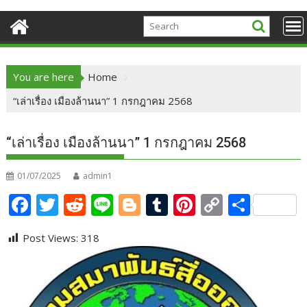
You are here
Home
“เล่าเรื่อง เมืองล้านนา” 1 กรกฎาคม 2568
“เล่าเรื่อง เมืองล้านนา” 1 กรกฎาคม 2568
01/07/2025
admin1
F
T
R
Li
Bl
T
Pi
C
S
ac
w
e
n
o
u
nt
o
h
Post Views:
318
e
itt
d
e
g
m
er
p
ar
b
er
di
g
bl
e
y
e
o
t
er
r
st
Li