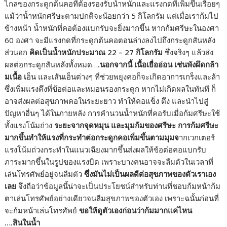
ไกลของกระดูกต้นคอที่ต้องรองรับน้ำหนักและแรงกดที่เพิ่มขึ้นเรื่อยๆ
แม้ว่าน้ำหนักศรีษะตามปกติจะน้อยกว่า 5 กิโลกรัม แต่เมื่อเราก้มไป
ข้างหน้า น้ำหนักที่คอต้องแบกรับจะยิ่งมากขึ้น หากก้มศรีษะในองศา
60 องศา จะมีแรงกดที่กระดูกต้นคอตอนล่างลงไปถึงกระดูกสันหลัง
ส่วนอก
คิดเป็นน้ำหนักประมาณ 22 – 27 กิโลกรัม
ซึ่งจริงๆ แล้วส่ง
ผลต่อกระดูกสันหลังทั้งหมด…
.นอกจากนี้ เนื้อเยื่ออ่อน เช่นพังผึดกล้า
มเนื้อ เ
อ็น และเส้นเอ็นต่างๆ ที่ช่วยพยุงคอก็จะเกิดอาการเกร็งและล้า
ซึ่งเพิ่มแรงตึงที่ข้อต่อและหมอนรองกระดูก หากไม่เกิดผลในทันที ก็
อาจส่งผลต่อสุขภาพคอในระยะยาว ทำให้คอแข็ง ตึง และนำไปสู่
ปัญหาอื่นๆ ได้ในภายหลัง การคำนวนน้ำหนักที่คอรับเมื่อก้มศรีษะใช้
ทั้งแรงโน้มถ่วง
ระยะจากจุดหมุน และมุมก้มของศรีษะ การก้มศรีษะ
มากขึ้นทำให้แรงที่กระทำต่อกระดูกคอเพิ่มขึ้นตามมุมจ
ากเวกเตอร์
แรงโน้มถ่วงกระทำในแนวเฉียงมากขึ้นส่งผลให้ข้อต่อคอแบกรับ
ภาระมากขึ้นในรูปของแรงบิด เพราะบางคนอาจจะลืมตัวในเวลาที่
เล่นโทรศัพย์อยู่จนลืมตัว
ซึ่งมันไม่เป็นผลดีต่อสุขภาพของตัวเราเอง
เลย
จึงถือว่าข้อมูลนี้น่าจะเป็นประโยชน์สำหรับท่านที่ชอบก้มหน้าก้ม
ตาเล่นโทรศัพย์อย่างเดียวจนลืมสุขภาพของตัวเอง เพราะฉนั้นก่อนที่
จะก้มหน้าเล่นโทรศัพย์
ขอให้ดูตัวเองก่อนว่าก้มมากแค่ไหน
….สินในน้ำ