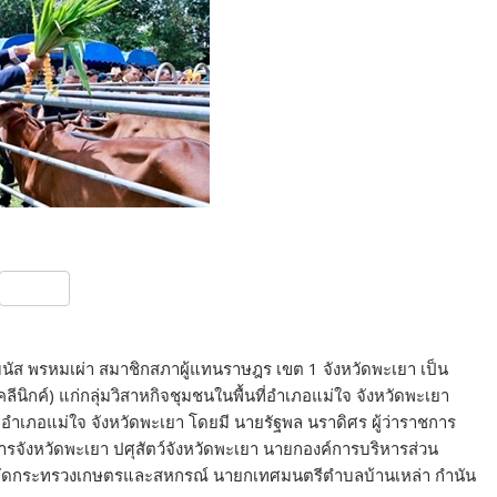
S
h
ar
รรมนัส พรหมเผ่า สมาชิกสภาผู้แทนราษฎร เขต 1 จังหวัดพะเยา เป็น
e
ิกค์) แก่กลุ่มวิสาหกิจชุมชนในพื้นที่อำเภอแม่ใจ จังหวัดพะเยา
อำเภอแม่ใจ จังหวัดพะเยา โดยมี นายรัฐพล นราดิศร ผู้ว่าราชการ
การจังหวัดพะเยา ปศุสัตว์จังหวัดพะเยา นายกองค์การบริหารส่วน
ังกัดกระทรวงเกษตรและสหกรณ์ นายกเทศมนตรีตำบลบ้านเหล่า กำนัน