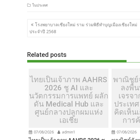
ในประทศ
e
itt
d
e
g
m
er
p
b
er
di
g
bl
e
y
แนะแนว
โรงพยาบาลเชียงใหม่ ราม ร่วมพิธีทำบุญเมืองเชียงใหม่
o
t
er
r
st
Li
เรื่อง
ประจำปี 2568
o
n
k
k
Related posts
ไทยเป็นเจ้าภาพ AAHRS
พาณิชย์จ
2026 ชู AI และ
ลงพื้น
นวัตกรรมการแพทย์ ผลัก
เจรจา
ดัน Medical Hub และ
ประเทศ 
ศูนย์กลางปลูกผมแห่ง
คิดเห็น
เอเชีย
การค้
07/08/2026
admin1
07/08/2026