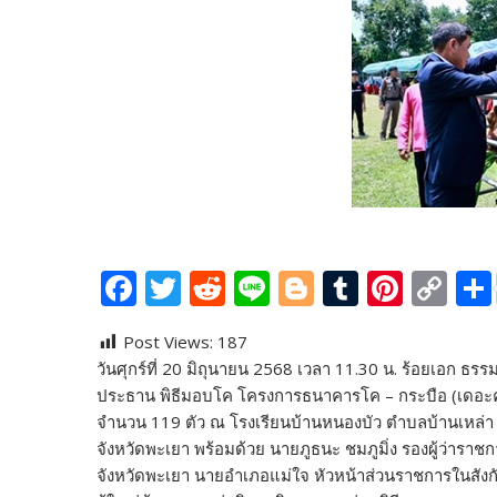
F
T
R
Li
Bl
T
Pi
C
ac
w
e
n
o
u
nt
o
Post Views:
187
e
itt
d
e
g
m
er
p
วันศุกร์ที่ 20 มิถุนายน 2568 เวลา 11.30 น. ร้อยเอก ธ
b
er
di
g
bl
e
y
ประธาน พิธีมอบโค โครงการธนาคารโค – กระบือ (เดอะคลีน
o
t
er
r
st
Li
จำนวน 119 ตัว ณ โรงเรียนบ้านหนองบัว ตำบลบ้านเหล่า 
จังหวัดพะเยา พร้อมด้วย นายภูธนะ ชมภูมิ่ง รองผู้ว่าราช
o
n
จังหวัดพะเยา นายอำเภอแม่ใจ หัวหน้าส่วนราชการในส