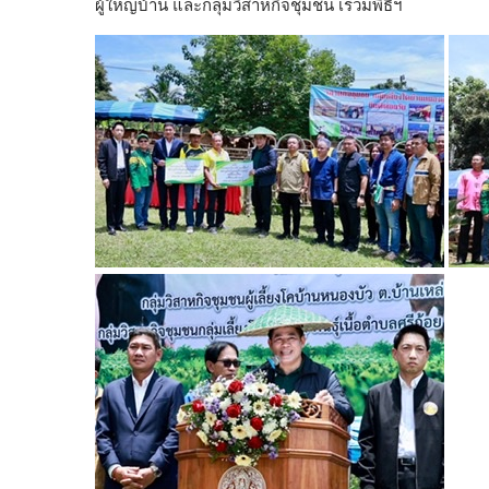
k
k
ผู้ใหญ่บ้าน และกลุ่มวิสาหกิจชุมชน เร่วมพิธีฯ