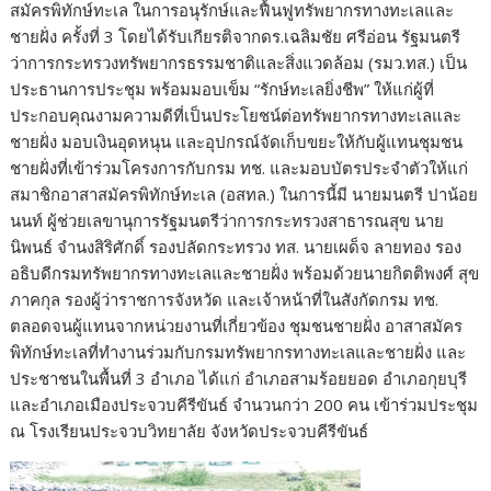
o
t
er
r
st
Li
สมัครพิทักษ์ทะเล ในการอนุรักษ์และฟื้นฟูทรัพยากรทางทะเลและ
ชายฝั่ง ครั้งที่ 3 โดยได้รับเกียรติจากดร.เฉลิมชัย ศรีอ่อน รัฐมนตรี
o
n
ว่าการกระทรวงทรัพยากรธรรมชาติและสิ่งแวดล้อม (รมว.ทส.) เป็น
k
k
ประธานการประชุม พร้อมมอบเข็ม “รักษ์ทะเลยิ่งชีพ” ให้แก่ผู้ที่
ประกอบคุณงามความดีที่เป็นประโยชน์ต่อทรัพยากรทางทะเลและ
ชายฝั่ง มอบเงินอุดหนุน และอุปกรณ์จัดเก็บขยะให้กับผู้แทนชุมชน
ชายฝั่งที่เข้าร่วมโครงการกับกรม ทช. และมอบบัตรประจำตัวให้แก่
สมาชิกอาสาสมัครพิทักษ์ทะเล (อสทล.) ในการนี้มี นายมนตรี ปาน้อย
นนท์ ผู้ช่วยเลขานุการรัฐมนตรีว่าการกระทรวงสาธารณสุข นาย
นิพนธ์ จำนงสิริศักดิ์ รองปลัดกระทรวง ทส. นายเผด็จ ลายทอง รอง
อธิบดีกรมทรัพยากรทางทะเลและชายฝั่ง พร้อมด้วยนายกิตติพงศ์ สุข
ภาคกุล รองผู้ว่าราชการจังหวัด และเจ้าหน้าที่ในสังกัดกรม ทช.
ตลอดจนผู้แทนจากหน่วยงานที่เกี่ยวข้อง ชุมชนชายฝั่ง อาสาสมัคร
พิทักษ์ทะเลที่ทำงานร่วมกับกรมทรัพยากรทางทะเลและชายฝั่ง และ
ประชาชนในพื้นที่ 3 อำเภอ ได้แก่ อำเภอสามร้อยยอด อำเภอกุยบุรี
และอำเภอเมืองประจวบคีรีขันธ์ จำนวนกว่า 200 คน เข้าร่วมประชุม
ณ โรงเรียนประจวบวิทยาลัย จังหวัดประจวบคีรีขันธ์