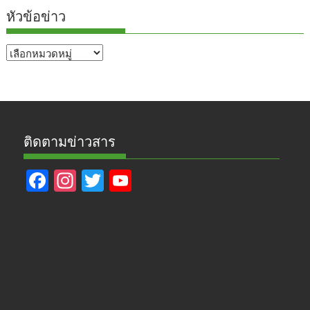
หัวข้อข่าว
หัวข้อ
ข่าว
ติดตามข่าวสาร
F
In
T
Y
ac
st
w
o
e
a
itt
u
b
gr
er
T
o
a
u
o
m
b