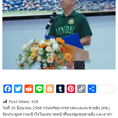
F
T
R
Li
Bl
T
Pi
C
S
ac
w
e
n
o
u
nt
o
h
Post Views:
428
e
itt
d
e
g
m
er
p
ar
วันที่ 20 มิถุนายน 2568 กรมทรัพยากรทางทะเลและชายฝั่ง (ทช.)
b
er
di
g
bl
e
y
e
จัดประชุมความเข้าใจในบทบาทหน้าที่ของชุมชนชายฝั่ง และอาสา