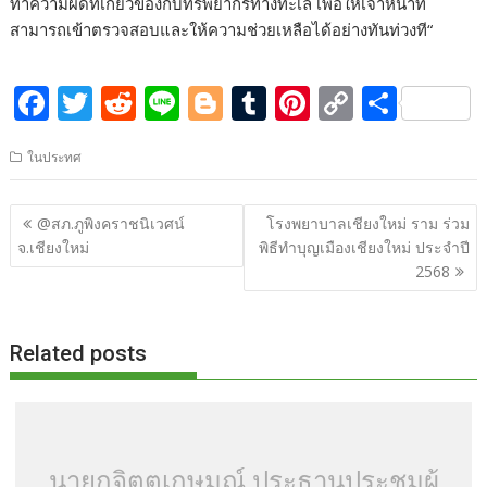
ทำความผิดที่เกี่ยวข้องกับทรัพยากรทางทะเล เพื่อให้เจ้าหน้าที่
สามารถเข้าตรวจสอบและให้ความช่วยเหลือได้อย่างทันท่วงที“
F
T
R
Li
Bl
T
Pi
C
S
ac
w
e
n
o
u
nt
o
h
ในประทศ
e
itt
d
e
g
m
er
p
ar
b
er
di
g
bl
e
y
e
แนะแนว
@สภ.ภูพิงคราชนิเวศน์
โรงพยาบาลเชียงใหม่ ราม ร่วม
o
t
er
r
st
Li
เรื่อง
จ.เชียงใหม่
พิธีทำบุญเมืองเชียงใหม่ ประจำปี
o
n
2568
k
k
Related posts
นายกจิตตเกษมณ์ ประธานประชุมผู้