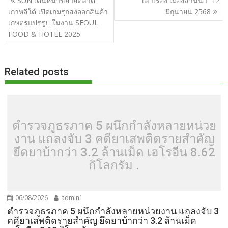
SUN เดินหน้าขยายตลาด
“เล่าเรื่อง เมืองล้านนา” 12
o
t
er
r
st
Li
เรื่อง
เกาหลีใต้ เปิดเกมรุกส่งออกสินค้า
มิถุนายน 2568
o
n
เกษตรแปรรูป ในงาน SEOUL
FOOD & HOTEL 2025
k
k
Related posts
ตำรวจภูธรภาค 5 ผนึกกำลังหลายหน่วย
งาน แถลงจับ 3 คดียาเสพติดรายสำคัญ
ยึดยาบ้ากว่า 3.2 ล้านเม็ด เฮโรอีน 8.62
กิโลกรัม .
06/08/2026
admin1
ตำรวจภูธรภาค 5 ผนึกกำลังหลายหน่วยงาน แถลงจับ 3
คดียาเสพติดรายสำคัญ ยึดยาบ้ากว่า 3.2 ล้านเม็ด