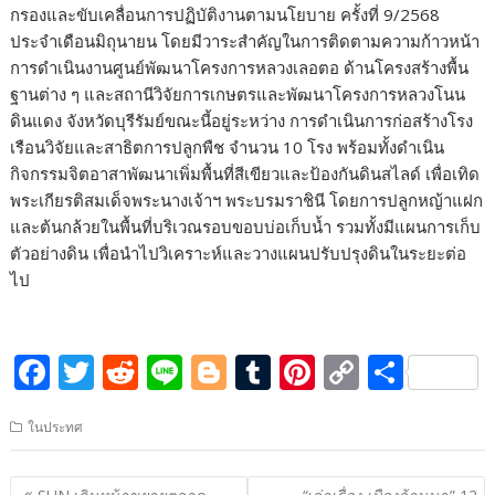
กรองและขับเคลื่อนการปฏิบัติงานตามนโยบาย ครั้งที่ 9/2568
ประจำเดือนมิถุนายน โดยมีวาระสำคัญในการติดตามความก้าวหน้า
การดำเนินงานศูนย์พัฒนาโครงการหลวงเลอตอ ด้านโครงสร้างพื้น
ฐานต่าง ๆ และสถานีวิจัยการเกษตรและพัฒนาโครงการหลวงโนน
ดินแดง จังหวัดบุรีรัมย์ขณะนี้อยู่ระหว่าง การดำเนินการก่อสร้างโรง
เรือนวิจัยและสาธิตการปลูกพืช จำนวน 10 โรง พร้อมทั้งดำเนิน
กิจกรรมจิตอาสาพัฒนาเพิ่มพื้นที่สีเขียวและป้องกันดินสไลด์ เพื่อเทิด
พระเกียรติสมเด็จพระนางเจ้าฯ พระบรมราชินี โดยการปลูกหญ้าแฝก
และต้นกล้วยในพื้นที่บริเวณรอบขอบบ่อเก็บน้ำ รวมทั้งมีแผนการเก็บ
ตัวอย่างดิน เพื่อนำไปวิเคราะห์และวางแผนปรับปรุงดินในระยะต่อ
ไป
F
T
R
Li
Bl
T
Pi
C
S
ac
w
e
n
o
u
nt
o
h
ในประทศ
e
itt
d
e
g
m
er
p
ar
b
er
di
g
bl
e
y
e
แนะแนว