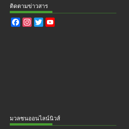
ติดตามข่าวสาร
F
In
T
Y
ac
st
w
o
e
a
itt
u
b
gr
er
T
o
a
u
o
m
b
k
e
มวลชนออนไลน์นิวส์