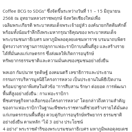
k
k
Coffee BCG to SDGs” ซึ่งจัดขึ้นระหว่างวันที่ 11 – 15 มิถุนายน
2568 ณ อุทยานหลวงราชพฤกษ์ จังหวัดเชียงใหม่เพื่อ
เฉลิมพระเกียรติ พระบาทสมเด็จพระเจ้าอยู่หัว องค์นายกกิตติมศักดิ์
พร้อมทั้งน้อมรำลึกถึงพระมหากรุณาธิคุณของ พระบาทสมเด็จ
พระบรมชนกาธิเบศร มหาภูมิพลอดุลยเดชมหาราช บรมนาถบพิตร
ผู้ทรงวางรากฐานการปลูกกาแฟอะราบิกาบนพื้นที่สูง และสร้างราย
ได้ที่มั่นคงแก่เกษตรกร ซึ่งส่งผลให้เกิดการอนุรักษ์
ทรัพยากรธรรมชาติและความมั่นคงของชุมชนอย่างยั่งยืน
พลเอก กัมปนาท รุดดิษฐ์ องคมนตรี เลขาธิการและประธาน
กรรมการบริหารมูลนิธิโครงการหลวง เป็นประธานในพิธีเปิดงาน
พร้อมปาฐกถาพิเศษในหัวข้อ “การสืบสาน รักษา ต่อยอด การพัฒนา
พื้นที่สูงอย่างยั่งยืน : กาแฟอะราบิกา
พืชเศรษฐกิจทางเลือกของโครงการหลวง” โดยกล่าวถึงความสำคัญ
ของกาแฟอะราบิกาในฐานะพืชพระราชทานที่ช่วยสร้างรายได้มั่นคง
แก่เกษตรกรบนพื้นที่สูง ควบคู่กับการอนุรักษ์ทรัพยากร ธรรมชาติ
อย่างยั่งยืน ตามหลัก “ไม้ 3 อย่าง ประโยชน์
4 อย่าง” พระราชดำริของพระบรมชนกาธิเบศร มหาภูมิพลอดุลยเดช