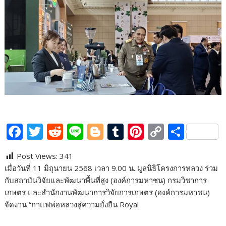
F
T
R
Li
Bl
T
Pi
C
S
ac
w
e
n
o
u
nt
o
h
Post Views:
341
e
itt
d
e
g
m
er
p
ar
เมื่อวันที่ 11 มิถุนายน 2568 เวลา 9.00 น. มูลนิธิโครงการหลวง ร่วม
b
er
di
g
bl
e
y
e
กับสถาบันวิจัยและพัฒนาพื้นที่สูง (องค์การมหาชน) กรมวิชาการ
o
t
er
r
st
Li
เกษตร และสำนักงานพัฒนาการวิจัยการเกษตร (องค์การมหาชน)
จัดงาน “กาแฟพ่อหลวงสู่ความยั่งยืน Royal
o
n