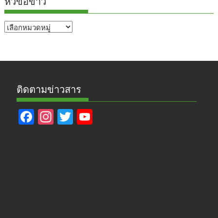
หัวข้อข่าว
หัวข้อ
ข่าว
ติดตามข่าวสาร
F
In
T
Y
ac
st
w
o
e
a
itt
u
b
gr
er
T
o
a
u
o
m
b
k
e