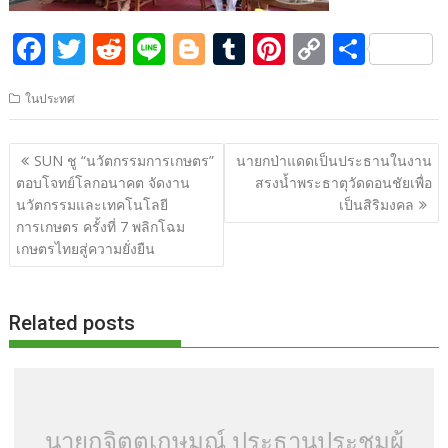
F
T
R
Li
Bl
T
Pi
C
S
ac
w
e
n
o
u
nt
o
h
ในประทศ
e
itt
d
e
g
m
er
p
ar
b
er
di
g
bl
e
y
e
แนะแนว
SUN ชู “นวัตกรรมการเกษตร”
นายกป่าแดดเป็นประธานในงาน
o
t
er
r
st
Li
เรื่อง
ตอบโจทย์โลกอนาคต จัดงาน
สรงน้ำพระธาตุวัดดอนชัยเพื่อ
o
n
นวัตกรรมและเทคโนโลยี
เป็นสิริมงคล
การเกษตร ครั้งที่ 7 พลิกโฉม
k
k
เกษตรไทยสู่ความยั่งยืน
Related posts
นายกจิตตเกษมณ์ ประธานประชุมผู้