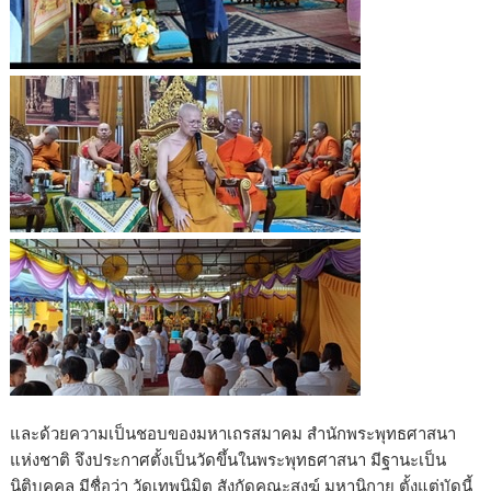
และด้วยความเป็นชอบของมหาเถรสมาคม สำนักพระพุทธศาสนา
แห่งชาติ จึงประกาศตั้งเป็นวัดขึ้นในพระพุทธศาสนา มีฐานะเป็น
นิติบุคคล มีชื่อว่า วัดเทพนิมิต สังกัดคณะสงฆ์ มหานิกาย ตั้งแต่บัดนี้