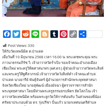
F
T
R
Li
Bl
T
Pi
C
S
ac
w
e
n
o
u
nt
o
h
Post Views:
330
e
itt
d
e
g
m
er
p
ar
ให้กับวัดเทพนิมิต ต.ป่าแดด
b
er
di
g
bl
e
y
e
เมื่อวันที่ 10 มิถุนายน 2568 เวลา 16.00 น. พระเดชพระคุณ พระ
o
t
er
r
st
Li
ภาวนาธรรมภิรัช วิ. เจ้าอาวาสวัดร่ำเปิง รองเจ้าคณะอำเภอเมือง
เชียงใหม่ พระครูวิทิตศาสนาทร (ผศ.ดร.) ผู้ช่วยเจ้าอาวาสวัดพระสิงห์
o
n
และพระครูวิสิฐศีลาภรณ์ เจ้าอาวาสวัดวังสิงห์คำ เจ้าคณะตำบล
k
k
ป่าแดด นางอารีย์ พันธุ์จันทร์ ผู้อำนวยการสำนักพระพุทธศาสนา
จังหวัดเชียงใหม่ นายสุพัฒน์ เมืองมัจฉา ผู้ตรวจราชการสำนัก
พระพุทธศาสนา โดยมีท่านพระครูธรรมธรบพิตร ธัตโสภโณ เจ้า
อาวาสวัดเทพนิมิต พร้อมพระลูกวัดให้การต้อนรับ ในส่วนของพี่น้อง
ศรัทธาประกอบด้วย ดร. รุ่งปรีชา ปั๋นแก้ว นายกเทศมนตรีตำบล