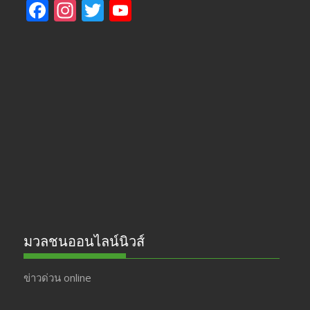
F
In
T
Y
ac
st
w
o
e
a
itt
u
b
gr
er
T
o
a
u
o
m
b
k
e
มวลชนออนไลน์นิวส์
ข่าวด่วน online