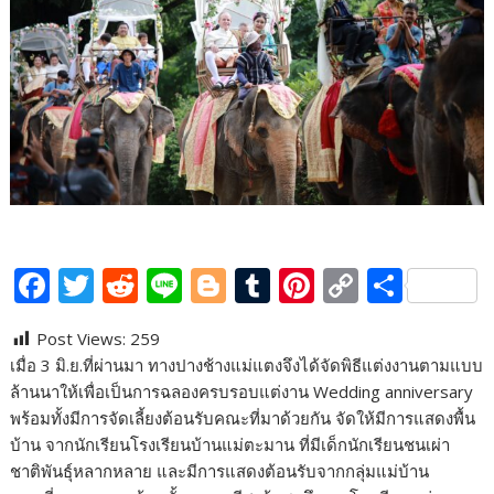
F
T
R
Li
Bl
T
Pi
C
S
ac
w
e
n
o
u
nt
o
h
Post Views:
259
e
itt
d
e
g
m
er
p
ar
เมื่อ 3 มิ.ย.ที่ผ่านมา ทางปางช้างแม่แตงจึงได้จัดพิธีแต่งงานตามแบบ
b
er
di
g
bl
e
y
e
ล้านนาให้เพื่อเป็นการฉลองครบรอบแต่งาน Wedding anniversary
o
t
er
r
st
Li
พร้อมทั้งมีการจัดเลี้ยงต้อนรับคณะที่มาด้วยกัน จัดให้มีการแสดงพื้น
บ้าน จากนักเรียนโรงเรียนบ้านแม่ตะมาน ที่มีเด็กนักเรียนชนเผ่า
o
n
ชาติพันธุ์หลากหลาย และมีการแสดงต้อนรับจากกลุ่มแม่บ้าน