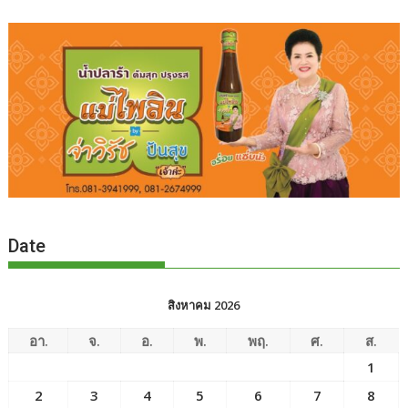
Date
สิงหาคม 2026
อา.
จ.
อ.
พ.
พฤ.
ศ.
ส.
1
2
3
4
5
6
7
8