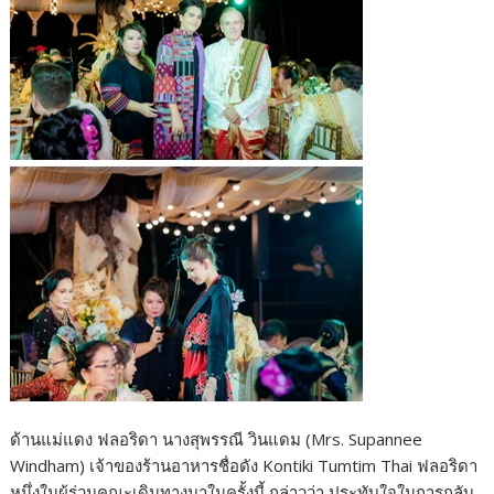
ด้านแม่แดง ฟลอริดา นางสุพรรณี วินแดม (Mrs. Supannee
Windham) เจ้าของร้านอาหารชื่อดัง Kontiki Tumtim Thai ฟลอริดา
หนึ่งในผู้ร่วมคณะเดินทางมาในครั้งนี้ กล่าวว่า ประทับใจในการกลับ