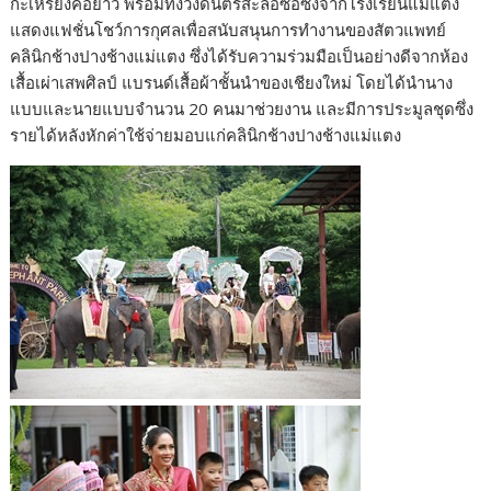
k
k
กะเหรี่ยงคอยาว พร้อมทั้งวงดนตรีสะล้อซอซึงจากโรงเรียนแม่แตง
แสดงแฟชั่นโชว์การกุศลเพื่อสนับสนุนการทำงานของสัตวแพทย์
คลินิกช้างปางช้างแม่แตง ซึ่งได้รับความร่วมมือเป็นอย่างดีจากห้อง
เสื้อเผ่าเสพศิลป์ แบรนด์เสื้อผ้าชั้นนำของเชียงใหม่ โดยได้นำนาง
แบบและนายแบบจำนวน 20 คนมาช่วยงาน และมีการประมูลชุดซึ่ง
รายได้หลังหักค่าใช้จ่ายมอบแก่คลินิกช้างปางช้างแม่แตง