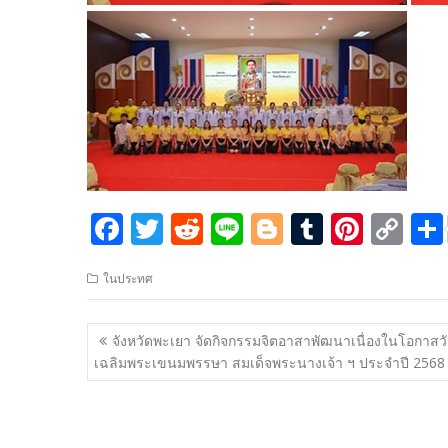
F
T
R
Li
Bl
T
Pi
C
ac
w
e
n
o
u
nt
o
ในประทศ
e
itt
d
e
g
m
er
p
b
er
di
g
bl
e
y
แนะแนว
จังหวัดพะเยา จัดกิจกรรมจิตอาสาพัฒนาเนื่องในโอกาสว
o
t
er
r
st
Li
เรื่อง
เฉลิมพระเขนมพรรษา สมเด็จพระนางเจ้า ฯ ประจำปี 2568
o
n
k
k