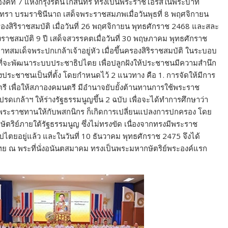
์องค์ที่ 7 แห่งกรุงรัตนโกสินทร์ ทรงเป็นพระราชโอรสในพระบาท
ินทรา บรมราชินีนาถ เสด็จพระราชสมภพเมื่อวันพุธที่ 8 พฤศจิกายน
องสิริราชสมบัติ เมื่อวันที่ 26 พฤศจิกายน พุทธศักราช 2468 และสละ
งราชสมบัติ 9 ปี เสด็จสวรรคตเมื่อวันที่ 30 พฤษภาคม พุทธศักราช
สมเด็จพระปกเกล้าเจ้าอยู่หัว เมื่อขึ้นครองสิริราชสมบัติ ในระบอบ
ี่จะพัฒนาระบบประชาธิปไตย เพื่อปลูกฝังให้ประชาชนมีความสำนึก
ของประชาชนเป็นที่ตั้ง โดยกำหนดไว้ 2 แนวทาง คือ 1. การจัดให้มีการ
ี เพื่อให้สภาองคมนตรี มีอำนาจยับยั้งต้านทานการใช้พระราช
รดเกล้าฯ ให้ร่างรัฐธรรมนูญขึ้น 2 ฉบับ เพื่อจะได้ทำการศึกษาว่า
ด้พระราชทานให้กับพสกนิกร ก็เกิดการเปลี่ยนแปลงการปกครอง โดย
ริย์ภายใต้รัฐธรรมนูญ ซึ่งไม่ทรงขัด เนื่องจากทรงมีพระราช
ตยอยู่แล้ว และในวันที่ 10 ธันวาคม พุทธศักราช 2475 จึงได้
 ณ พระที่นั่งอนันตสมาคม ทรงเป็นพระมหากษัตริย์พระองค์แรก