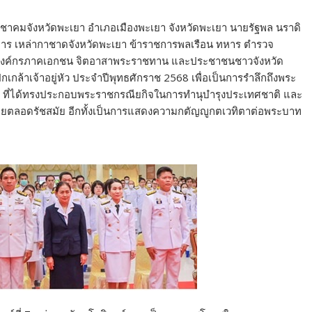
ar
ระชาคมจังหวัดพะเยา อำเภอเมืองพะเยา จังหวัดพะเยา นายรัฐพล นราดิ
e
การ เหล่ากาชาดจังหวัดพะเยา ข้าราชการพลเรือน ทหาร ตำรวจ
ิ่น องค์กรภาคเอกชน จิตอาสาพระราชทาน และประชาชนชาวจังหวัด
ปกเกล้าเจ้าอยู่หัว ประจำปีพุทธศักราช 2568 เพื่อเป็นการรำลึกถึงพระ
ว ที่ได้ทรงประกอบพระราชกรณียกิจในการทำนุบำรุงประเทศชาติ และ
ยตลอดรัชสมัย อีกทั้งเป็นการแสดงความกตัญญูกตเวทิตาต่อพระบาท