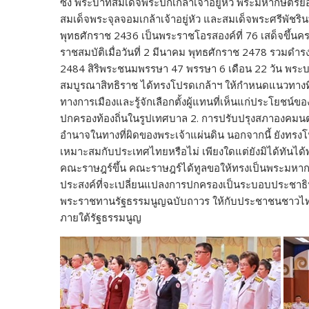
ซึ่ง พระบาทสมเด็จพระปกเกล้าเจ้าอยู่หัว พระมหากษัตริย
สมเด็จพระจุลจอมเกล้าเจ้าอยู่หัว และสมเด็จพระศรีพัชร
พุทธศักราช 2436 เป็นพระราชโอรสองค์ที่ 76 เสด็จขึ้นคร
ราชสมบัติเมื่อวันที่ 2 มีนาคม พุทธศักราช 2478 รวมดำร
2484 สิริพระชนมพรรษา 47 พรรษา 6 เดือน 22 วัน พระบาท
สมบูรณาสิทธิราช ได้ทรงโปรดเกล้าฯ ให้กำหนดแนวทางท
ทางการเมืองและรู้จักเลือกตั้งผู้แทนที่เห็นแก่ประโยชน์
ปกครองท้องถิ่นในรูปเทศบาล 2. การปรับปรุงสภาองคมนตร
อำนาจในทางที่ผิดของพระเจ้าแผ่นดิน นอกจากนี้ ยังทรงโป
เหมาะสมกับประเทศไทยหรือไม่ เพียงใดแต่ยังมิได้ทันไ
คณะราษฎร์ขึ้น คณะราษฎร์ได้ทูลขอให้ทรงเป็นพระมหากษัต
ประสงค์ที่จะเปลี่ยนแปลงการปกครองเป็นระบอบประชาธิปไ
พระราชทานรัฐธรรมนูญฉบับถาวร ให้กับประชาชนชาวไทย
ภายใต้รัฐธรรมนูญ