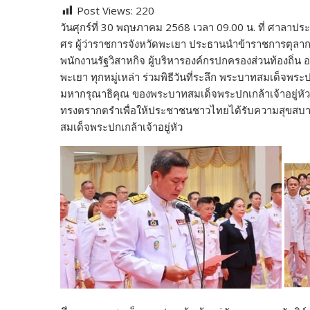
Post Views:
220
e
itt
d
e
g
m
er
p
วันศุกร์ที่ 30 พฤษภาคม 2568 เวลา 09.00 น. ที่ ศาลาป
b
er
di
g
bl
e
y
ศร ผู้ว่าราชการจังหวัดพะเยา ประธานนำข้าราชการตุลา
o
t
er
r
st
Li
พนักงานรัฐวิสาหกิจ ผู้บริหารองค์กรปกครองส่วนท้องถ
พะเยา ทุกหมู่เหล่า ร่วมพิธีวันที่ระลึก พระบาทสมเด็จพระ
o
n
มหากรุณาธิคุณ ของพระบาทสมเด็จพระปกเกล้าเจ้าอยู่หั
k
k
ทรงตรากตรำเพื่อให้ประชาชนชาวไทยได้รับความสุขสบา
สมเด็จพระปกเกล้าเจ้าอยู่หัว