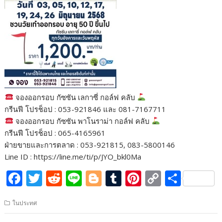
จองออกรอบ กัซซัน เลกาซี่ กอล์ฟ คลับ
กรีนฟี โปรช็อป : 053-921846 และ 081-7167711
จองออกรอบ กัซซัน พาโนราม่า กอล์ฟ คลับ
กรีนฟี โปรช็อป : 065-4165961
ฝ่ายขายและการตลาด : 053-921815, 083-5800146
Line ID : https://line.me/ti/p/JYO_bkl0Ma
F
T
R
Li
Bl
T
Pi
C
S
ac
w
e
n
o
u
nt
o
h
ในประทศ
e
itt
d
e
g
m
er
p
ar