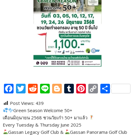
F
T
R
Li
Bl
T
Pi
C
S
ac
w
e
n
o
u
nt
o
h
Post Views:
439
e
itt
d
e
g
m
er
p
ar
Green Season Welcome 50+
b
er
di
g
bl
e
y
e
เดือนมิถุนายน 2568 ชวนวัยเก๋า 50+ มาแล้ว
o
t
er
r
st
Li
Every Tuesday & Thursday June 2025
Gassan Legacy Golf Club &
Gassan Panorama Golf Club