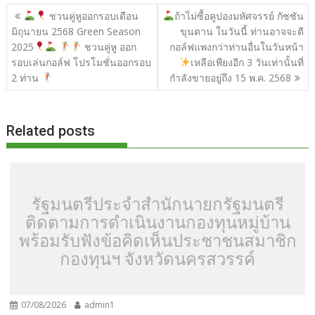
b
er
di
g
bl
e
y
e
แนะแนว
ชวนคู่หูออกรอบเดือน
ถ้าไม่ซื้อคูปองมหัศจรรย์ กัซซัน
o
t
er
r
st
Li
เรื่อง
มิถุนายน 2568 Green Season
ขุนตาน ในวันนี้ ท่านอาจจะตี
o
n
2025
ชวนคู่หู ออก
กอล์ฟแพงกว่าท่านอื่นในวันหน้า
รอบเล่นกอล์ฟ โปรโมชั่นออกรอบ
เหลือเพียงอีก 3 วันเท่านั้นที่
k
k
2 ท่าน
กำลังขายอยู่ถึง 15 พ.ค. 2568
Related posts
รัฐมนตรีประจำสำนักนายกรัฐมนตรี
ติดตามการดำเนินงานกองทุนหมู่บ้าน
พร้อมรับฟังข้อคิดเห็นประชาชนสมาชิก
กองทุนฯ จังหวัดนครสวรรค์
07/08/2026
admin1