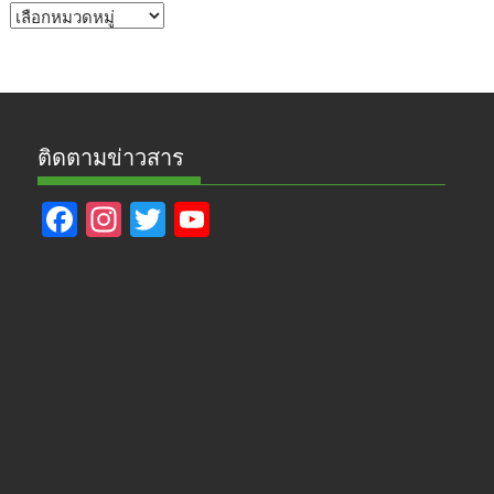
หัวข้อ
ข่าว
ติดตามข่าวสาร
F
In
T
Y
ac
st
w
o
e
a
itt
u
b
gr
er
T
o
a
u
o
m
b
k
e