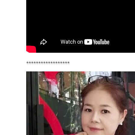
******************