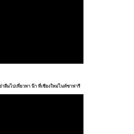
่าลืมไปเที่ยวหา น๊า ที่เชียงใหม่ไนท์ซาฟารี