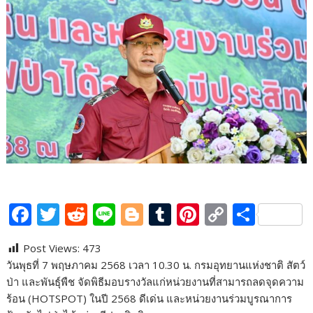
F
T
R
Li
Bl
T
Pi
C
S
ac
w
e
n
o
u
nt
o
h
Post Views:
473
e
itt
d
e
g
m
er
p
ar
วันพุธที่ 7 พฤษภาคม 2568 เวลา 10.30 น. กรมอุทยานแห่งชาติ สัตว์
b
er
di
g
bl
e
y
e
ป่า และพันธุ์พืช จัดพิธีมอบรางวัลแก่หน่วยงานที่สามารถลดจุดความ
o
t
er
r
st
Li
ร้อน (HOTSPOT) ในปี 2568 ดีเด่น และหน่วยงานร่วมบูรณาการ