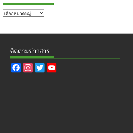
หัวข้อ
ข่าว
ติดตามข่าวสาร
F
In
T
Y
ac
st
w
o
e
a
itt
u
b
gr
er
T
o
a
u
o
m
b
k
e