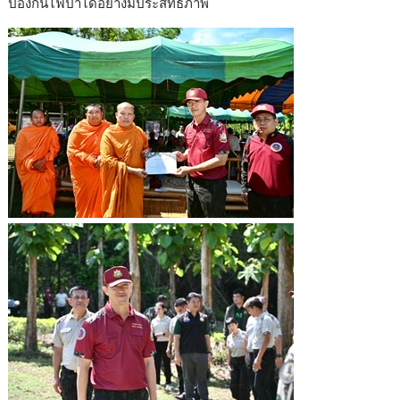
ป้องกันไฟป่าได้อย่างมีประสิทธิภาพ
o
n
k
k