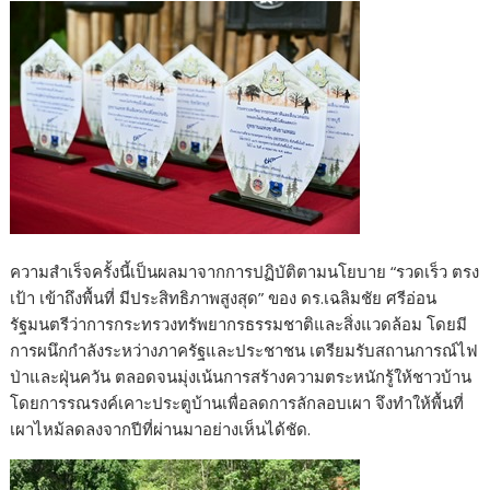
ความสำเร็จครั้งนี้เป็นผลมาจากการปฏิบัติตามนโยบาย “รวดเร็ว ตรง
เป้า เข้าถึงพื้นที่ มีประสิทธิภาพสูงสุด” ของ ดร.เฉลิมชัย ศรีอ่อน
รัฐมนตรีว่าการกระทรวงทรัพยากรธรรมชาติและสิ่งแวดล้อม โดยมี
การผนึกกำลังระหว่างภาครัฐและประชาชน เตรียมรับสถานการณ์ไฟ
ป่าและฝุ่นควัน ตลอดจนมุ่งเน้นการสร้างความตระหนักรู้ให้ชาวบ้าน
โดยการรณรงค์เคาะประตูบ้านเพื่อลดการลักลอบเผา จึงทำให้พื้นที่
เผาไหม้ลดลงจากปีที่ผ่านมาอย่างเห็นได้ชัด.