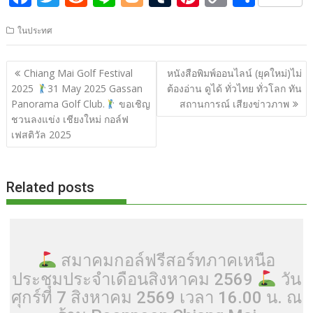
ac
w
e
n
o
u
nt
o
h
ในประทศ
e
itt
d
e
g
m
er
p
ar
b
er
di
g
bl
e
y
e
แนะแนว
Chiang Mai Golf Festival
หนังสือพิมพ์ออนไลน์ (ยุคใหม่)ไม่
o
t
er
r
st
Li
เรื่อง
2025
31 May 2025 Gassan
ต้องอ่าน ดูได้ ทั่วไทย ทั่วโลก ทัน
o
n
Panorama Golf Club.
ขอเชิญ
สถานการณ์ เสียงข่าวภาพ
ชวนลงแข่ง เชียงใหม่ กอล์ฟ
k
k
เฟสติวัล 2025
Related posts
สมาคมกอล์ฟรีสอร์ทภาคเหนือ
ประชุมประจำเดือนสิงหาคม 2569
วัน
ศุกร์ที่ 7 สิงหาคม 2569 เวลา 16.00 น. ณ