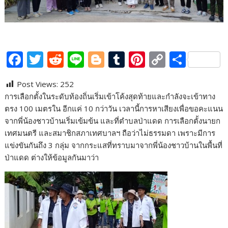
F
T
R
Li
Bl
T
Pi
C
S
ac
w
e
n
o
u
nt
o
h
Post Views:
252
e
itt
d
e
g
m
er
p
ar
การเลือกตั้งในระดับท้องถิ่นเริ่มเข้าโค้งสุดท้ายและกำลังจะเข้าทาง
b
er
di
g
bl
e
y
e
ตรง 100 เมตรใน อีกแค่ 10 กว่าวัน เวลานี้การหาเสียงเพื่อขอคะแนน
o
t
er
r
st
Li
จากพี่น้องชาวบ้านเริ่มเข้มข้น และที่ตำบลป่าแดด การเลือกตั้งนายก
เทศมนตรี และสมาชิกสภาเทศบาลฯ ถือว่าไม่ธรรมดา เพราะมีการ
o
n
แข่งขันกันถึง 3 กลุ่ม จากกระแสที่ทราบมาจากพี่น้องชาวบ้านในพื้นที่
k
k
ป่าแดด ต่างให้ข้อมูลกันมาว่า