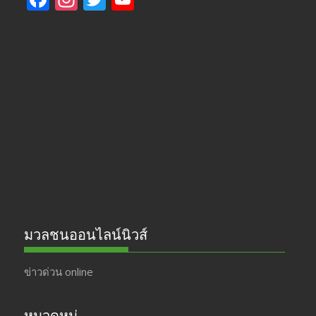
ac
st
w
o
e
a
itt
u
b
gr
er
T
o
a
u
o
m
b
k
e
มวลชนออนไลน์นิวส์
ข่าวด่วน online