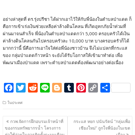
อย่างล่าสุดที่ ดร.รุ่งปรีชา ได้ฝากเอาไว้ให้กับพี่น้องในตำบลป่าแดด ก็
คือการเข้าเร่งเงินช่วยเหลือค่าล้างดินโคลน ที่เกิดอุทกภัยน้ำท่วมที่
ผ่านมาจนสำเร็จ พี่น้องในตำบลป่าแดดกว่า 5,000 ครอบครัวได้เงิน
ค่าล้างดินโคลนกันไปครอบครัวละ 10,000 บาท บางครอบครัวก็ได้
มากกว่านี้ นี่คือการเอาใจใส่ต่อพี่น้องชาวบ้าน จึงไม่แปลกที่กระแส
ของ กลุ่มป่าแดดก้าวหน้า จะยังได้รับโอกาสให้เข้ามาทำต่อ เพื่อ
พัฒนาเมืองป่าแดด เพราะตำบลป่าแดดต้องพัฒนาอย่างต่อเนื่อง
F
T
R
Li
Bl
T
Pi
C
S
ac
w
e
n
o
u
nt
o
h
ในประทศ
e
itt
d
e
g
m
er
p
ar
b
er
di
g
bl
e
y
e
แนะแนว
กวพ.จัดการฝึกอบรมเจ้าหน้าที่
กระแส หยก ปนันรัตน์ “กลุ่มเพื่อ
o
t
er
r
st
Li
เรื่อง
ของกรมทรัพยากรน้ำ โครงการ
เชียงใหม่” ถูกใจพี่น้องในเขต
ค่าใช้จ่ายในการติดตั้งระบบเตือน
เมือง