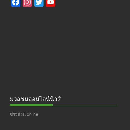
F
In
T
Y
ac
st
w
o
e
a
itt
u
b
gr
er
T
o
a
u
o
m
b
k
e
มวลชนออนไลน์นิวส์
ข่าวด่วน online