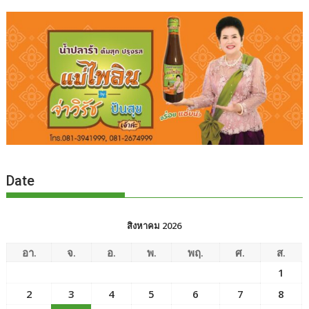
Date
สิงหาคม 2026
อา.
จ.
อ.
พ.
พฤ.
ศ.
ส.
1
2
3
4
5
6
7
8