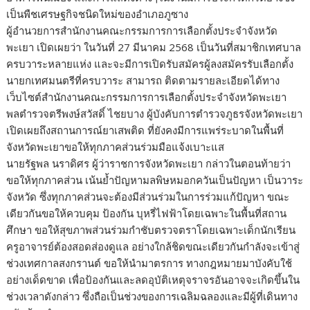
เป็นพืชเศรษฐกิจชนิดใหม่ของอำเภอภูซาง
ผู้อำนวยการสำนักงานคณะกรรมการการเลือกตั้งประจำจังหวัด
พะเยา เปิดเผยว่า ในวันที่ 27 มีนาคม 2568 เป็นวันที่สมาชิกเทศบาล
ครบวาระหลายแห่ง และจะมีการเปิดรับสมัครผู้ลงสมัครรับเลือกตั้ง
นายกเทศมนตรีที่ครบวาระ สามารถ ติดตามรายละเอียดได้ทาง
เว็บไซต์สำนักงานคณะกรรมการการเลือกตั้งประจำจังหวัดพะเยา
พลตำรวจตรีพงษ์สวัสดิ์ ไชยบาง ผู้บังคับการตำรวจภูธรจังหวัดพะเยา
เปิดเผยถึงสถานการณ์ยาเสพติด ที่ยังคงมีการแพร่ระบาดในพื้นที่
จังหวัดพะเยาขอให้ทุกภาคส่วนร่วมมือแจ้งเบาะแส
นายรัฐพล นราดิศร ผู้ว่าราชการจังหวัดพะเยา กล่าวในตอนท้ายว่า
ขอให้ทุกภาคส่วน เน้นย้ำปัญหามลพิษหมอกควันเป็นปัญหา เป็นวาระ
จังหวัด ซึ่งทุกภาคส่วนจะต้องมีส่วนร่วมในการร่วมแก้ปัญหา ขณะ
เดียวกันขอให้ควบคุม ป้องกัน บุหรี่ไฟฟ้าโดยเฉพาะในพื้นที่สถาน
ศึกษา ขอให้สุขภาพส่วนร่วมกำชับตรวจตราโดยเฉพาะเด็กนักเรียน
ครูอาจารย์ต้องสอดส่องดูแล อย่างใกล้ชิดขณะเดียวกันกำลังจะเข้าสู่
ช่วงเทศกาลสงกรานต์ ขอให้นำมาตรการ ทางกฎหมายมาบังคับใช้
อย่างเด็ดขาด เพื่อป้องกันและลดอุบัติเหตุจราจรอันอาจจะเกิดขึ้นใน
ช่วงเวลาดังกล่าว ซึ่งถือเป็นช่วงของการเฉลิมฉลองและมีผู้ที่เดินทาง