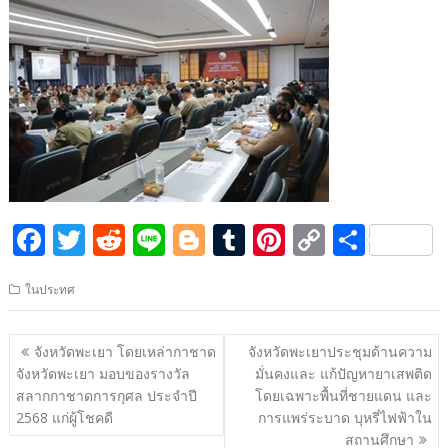
F
T
R
Li
Bl
T
Pi
C
S
ac
w
e
n
o
u
nt
o
h
ในประทศ
e
itt
d
e
g
m
er
p
ar
b
er
di
g
bl
e
y
e
แนะแนว
จังหวัดพะเยา โดยเหล่ากาชาด
จังหวัดพะเยาประชุมด้านความ
o
t
er
r
st
Li
เรื่อง
จังหวัดพะเยา มอบของรางวัล
มั่นคงและ แก้ปัญหายาเสพติด
o
n
สลากกาชาดการกุศล ประจำปี
โดยเฉพาะพื้นที่ชายแดน และ
2568 แก่ผู้โชคดี
การแพร่ระบาด บุหรี่ไฟฟ้าใน
k
k
สถานศึกษา