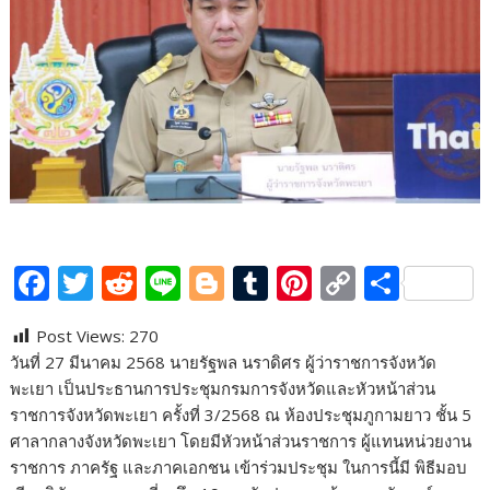
F
T
R
Li
Bl
T
Pi
C
S
ac
w
e
n
o
u
nt
o
h
Post Views:
270
e
itt
d
e
g
m
er
p
ar
วันที่ 27 มีนาคม 2568 นายรัฐพล นราดิศร ผู้ว่าราชการจังหวัด
b
er
di
g
bl
e
y
e
พะเยา เป็นประธานการประชุมกรมการจังหวัดและหัวหน้าส่วน
o
t
er
r
st
Li
ราชการจังหวัดพะเยา ครั้งที่ 3/2568 ณ ห้องประชุมภูกามยาว ชั้น 5
ศาลากลางจังหวัดพะเยา โดยมีหัวหน้าส่วนราชการ ผู้แทนหน่วยงาน
o
n
ราชการ ภาครัฐ และภาคเอกชน เข้าร่วมประชุม ในการนี้มี พิธีมอบ