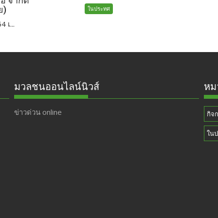
เอ จำกัด
ย)
ในประทศ
 เ...
มวลชนออนไลน์นิวส์
หมว
ข่าวด่วน online
กิจ
ในป