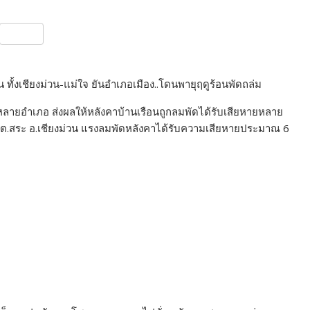
S
h
ar
น ทั้งเชียงม่วน-แม่ใจ ยันอำเภอเมือง..โดนพายุฤดูร้อนพัดถล่ม
e
ะเยาหลายอำเภอ ส่งผลให้หลังคาบ้านเรือนถูกลมพัดได้รับเสียหายหลาย
มู่ 2 ต.สระ อ.เชียงม่วน แรงลมพัดหลังคาได้รับความเสียหายประมาณ 6