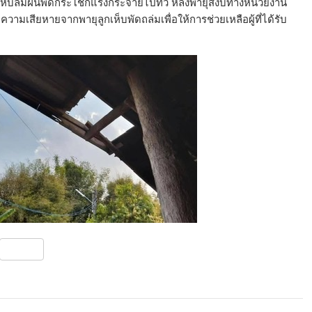
ลูกเห็บลมฝนพัดกระโชกแรงกระจายไปทั่ว หลังพายุสงบทางหน่วยงาน
สียหายจากพายุลูกเห็บพัดถล่มเพื่อให้การช่วยเหลือผู้ที่ได้รับ
S
h
ar