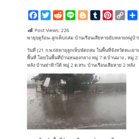
F
T
R
Li
Bl
T
Pi
C
ac
w
e
n
o
u
nt
o
Post Views:
226
e
itt
d
e
g
m
er
p
พายุฤดูร้อน-ลูกเห็บถล่ม บ้านเรือนเสียหายยับหลายหมู่บ้า
b
er
di
g
bl
e
y
วันที่ (21 ก.พ.68พายุลูกเห็บพัดถล่ม ในพื้นที่จังหวัดพ
o
t
er
r
st
Li
พื้นที่ โดยในพื้นที่บ้านหนองกลาง หมู่ 7 ต.บ้านมาง , ห
o
n
หลัง บ้านท่าฟ้าใต้ หมู่ 2 ต.สระ บ้านเรือนเสียหาย 2 หลัง
k
k