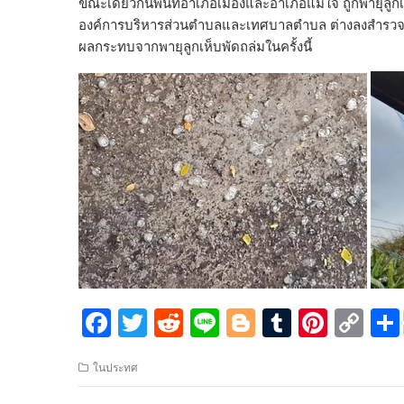
ขณะเดียวกันพื้นที่อำเภอเมืองและอำเภอแม่ใจ ถูกพายุ
องค์การบริหารส่วนตำบลและเทศบาลตำบล ต่างลงสำรวจความเ
ผลกระทบจากพายุลูกเห็บพัดถล่มในครั้งนี้
F
T
R
Li
Bl
T
Pi
C
ac
w
e
n
o
u
nt
o
ในประทศ
e
itt
d
e
g
m
er
p