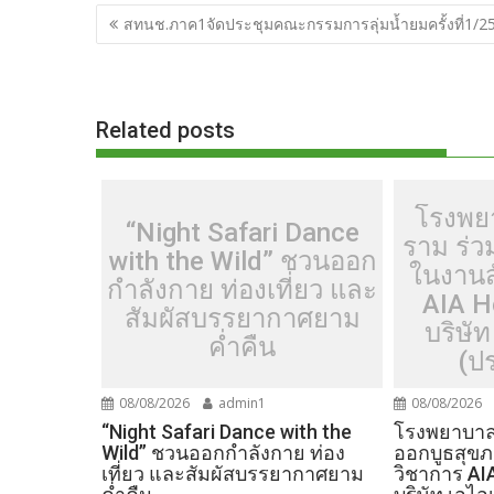
b
er
di
g
bl
e
y
แนะแนว
สทนช.ภาค1จัดประชุมคณะกรรมการลุ่มน้ำยมครั้งที่1/2
o
t
er
r
st
Li
เรื่อง
o
n
k
k
Related posts
โรงพย
“Night Safari Dance
ราม ร่
with the Wild” ชวนออก
ในงานส
กำลังกาย ท่องเที่ยว และ
AIA H
สัมผัสบรรยากาศยาม
บริษัท
ค่ำคืน
(ป
08/08/2026
admin1
08/08/2026
“Night Safari Dance with the
โรงพยาบาลเ
Wild” ชวนออกกำลังกาย ท่อง
ออกบูธสุข
เที่ยว และสัมผัสบรรยากาศยาม
วิชาการ AI