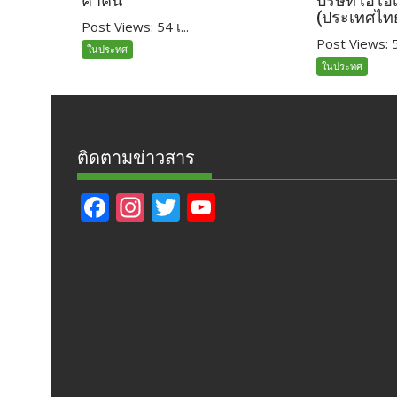
ค่ำคืน
บริษัท เอไอ
(ประเทศไท
Post Views: 54 เ...
Post Views: 54
ในประทศ
ในประทศ
ติดตามข่าวสาร
F
In
T
Y
ac
st
w
o
e
a
itt
u
b
gr
er
T
o
a
u
o
m
b
k
e