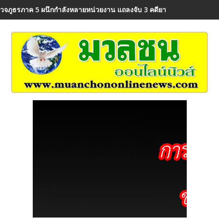
วจภูธรภาค 5 ผนึกกำลังหลายหน่วยงาน แถลงจับ 3 คดียาเสพติดรายสำคัญ ยึดย