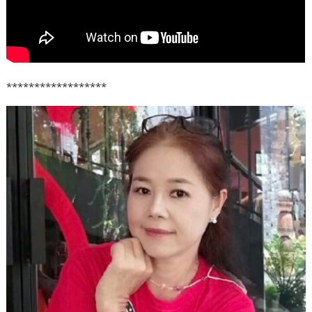
******************