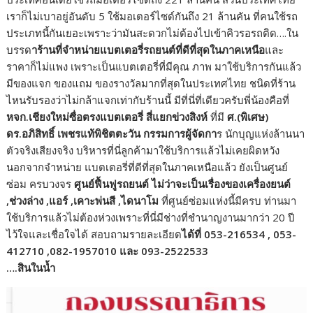
เราก็ไม่เบาอยู่อันดับ 5 ใช้มอเตอร์ไซด์กันถึง 21 ล้านคัน ที่คนใช้รถ
ประเภทนี้กันเยอะเพราะว่ามันสะดวกไม่ต้องไปเข้าคิวรอรถติด….ใน
บรรด
าร้านที่จำหน่ายแบตเตอรี่รถยนต์ที่ดีที่สุดในภาคเหนือ
และ
ราคาก็ไม่แพง เพราะเป็นแบตเตอรี่ที่มีคุณ ภาพ มาใช้บริการกันแล้ว
มีของแจก ของแถม ของรางวัลมากที่สุดในประเทศไทย ชนิดที่ร้าน
ไหนรับรองว่าไม่กล้าแจกเท่ากับร้านนี้ มีที่นี่ที่เดียวครับพี่น้องคือที่
หจก.เชียงใหม่ซื่อตรงแบตเตอรี่ สี่แยกข่วงสิงห์
ที่มี
ศ.(พิเศษ)
ดร.อภิสิทธิ์ เพชรแท้พิชิตตะวัน กรรมการผู้จัดกา
ร นักบุญแห่งล้านนา
ตัวจริงเสียงจริง บริหารที่นี่ลูกค้ามาใช้บริการแล้วไม่เคยผิดหวัง
นอกจากจำหน่าย แบตเตอรี่ที่ดีที่สุดในภาคเหนือแล้ว ยังเป็นศูนย์
ซ่อม ครบวงจร
ศูนย์ฟื้นฟูรถยนต์ ไม่ว่าจะเป็นเรื่องของเครื่องยนต์
,ช่วงล่าง ,แอร์ ,เคาะพ่นสี ,ไดนาโม
ที่ศูนย์ซ่อมแห่งนี้มีครบ ท่านมา
ใช้บริการแล้วไม่ต้องห่วงเพราะที่นี่มีช่างที่ชำนาญงานมากว่า 20 ปี
ไว้ใจและเชื่อใจได้ สอบถามรายละเอียด
ได้ที่ 053-216534 , 053-
412710 ,082-1957010 และ 093-2522533
….สินในน้ำ