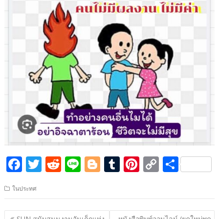
F
T
R
Li
Bl
T
Pi
C
S
ac
w
e
n
o
u
nt
o
h
ในประทศ
e
itt
d
e
g
m
er
p
ar
b
er
di
g
bl
e
y
e
แนะแนว
SUN สนับสนุนงานวันเด็กแห่ง
หนังสือพิมพ์ออนไลน์ (ยุคใหม่พูด