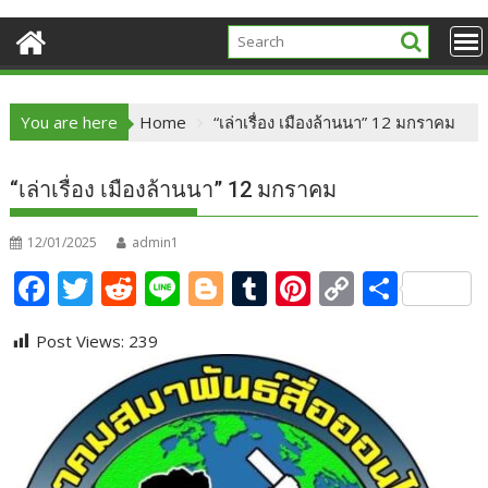
You are here
Home
“เล่าเรื่อง เมืองล้านนา” 12 มกราคม
“เล่าเรื่อง เมืองล้านนา” 12 มกราคม
12/01/2025
admin1
F
T
R
Li
Bl
T
Pi
C
S
ac
w
e
n
o
u
nt
o
h
Post Views:
239
e
itt
d
e
g
m
er
p
ar
b
er
di
g
bl
e
y
e
o
t
er
r
st
Li
o
n