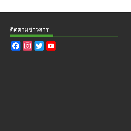
ติดตามข่าวสาร
F
In
T
Y
ac
st
w
o
e
a
itt
u
b
gr
er
T
o
a
u
o
m
b
k
e