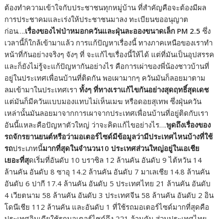
ต้องทำความเข้าใจกับประชาชนทุกหมู่บ้าน ที่สำคัญคือจะต้องมีผล
การประชาคมและเร่งให้ประชาชนมาลง ทะเบียนขออนุญาต
ก่อน….
เรื่องของไฟป่าหมอกควันและฝุ่นละอองขนาดเล็ก PM 2.5
ซึ่ง
เวลานี้ก็ใกล้เข้ามาแล้ว การแก้ปัญหาเรื่องนี้ ทางภาคเหนือของเราทำ
หน้าที่กันอย่างจริงๆ จังๆ ที่ จะแก้ไขเรื่องนี้ให้ได้ แต่ที่มันเป็นอุปสรรค
และก็ยังไม่รู้จะแก้ปัญหากันอย่างไร คือการเผ่าของพี่น้องชาวบ้านที่
อยู่ในประเทศเพื่อนบ้านที่ติดกัน พอเผามากๆ ควันมันก็ลอยมาตาม
ลมเข้ามาในประเทศเรา
ทั้งๆ ที่ทางเราแก้ไขกันอย่างสุดฤทธิ์สุดเดช
แต่มันก็มีควันแบบมองแทบไม่เห็นเมฆ หรือดอยสุเทพ ซึ่งฝุ่นควัน
เหล่านั้นมันลอยมาจากการเผาจากประเทศเพื่อนบ้านที่อยู่ติดกับเรา
อันนี้แหละคือปัญหาตัวใหญ่ ว่าจะคิดแก้ไขอย่างไร….
พูดถึงเรื่องของ
รถจักรยานยนต์หรือว่ามอเตอร์ไซด์มีข้อมูลว่ามีประเทศไหนบ้างที่ใช้
รถ
ประเภทนี้
มากที่สุดในจำนวน10 ประเทศส่วนใหญ่อยู่ในเอเชีย
เยอะที่สุ
ดเริ่มที่อันดับ 10 บราซิล 12 ล้านคัน อันดับ 9 ไต้หวัน 14
ล้านคัน อันดับ 8 ซาอุ 14.2 ล้านคัน อันดับ 7 มาเลเชีย 14.8 ล้านคัน
อันดับ 6 ปากี 17.4 ล้านคัน อันดับ 5 ประเทศไทย 21 ล้านคัน อันดับ
4 เวียตนาม 58 ล้านคัน อันดับ 3 ประเทศจีน 58 ล้านคัน อันดับ 2 อิน
โดนีเชีย 112 ล้านคัน และอันดับ 1 ที่ใช้รถมอเตอร์ไซด์มากที่สุดคือ
ประเทศอินเดียใช้รถมอเตอร์ไซด์ถึง 221 ล้านคัน ส่วนประเทศไทย