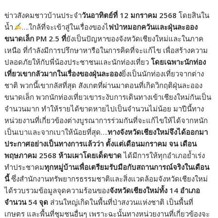
ข่าวสังคมชาวบ้านประจำ
วันอาทิตย์ที่ 12 มกราคม 2568
โดยสินใน
น้ำ
….ใกล้ที่จะเข้าสู่ในเรื่องของไ
ฟป่าหมอกควันและฝุ่นละออง
ขนาดเล็ก PM 2.5 ที่
ยังเป็นปัญหาของจังหวัดเชียงใหม่และในภาค
เหนือ ที่กำลังมีการปรึกษาหารือในการคิดที่จะแก้ไข เพื่อสร้างความ
ปลอดภัยให้กับพี่น้องประชาชนและนักท่องเที่ยว
โดยเฉพาะนักท่อง
เที่ยวเขากลัวมากในเรื่องของฝุ่นละออง
ยิ่งเป็นนักท่องเที่ยวจากต่าง
ชาติ พวกนี้เขากลัสที่สุด สังเกตที่ผ่านมาตอนที่เกิดวิกฤติฝุ่นละออง
ขนาดเล็ก พวกนักท่องเที่ยวเขาระงับการเดินทางเข้าเชียงใหม่กันเป็น
จำนวนมาก ทำให้รายได้ขาดหายไปเป็นจำนวนไม่น้อย มาปีนี้ทาง
หน่วยงานที่เกี่ยวข้องต่างบูรณาการร่วมกันที่จะแก้ไขให้ได้จากหนัก
เป็นเบาและจากเบาให้น้อยที่สุด….
ทางจังหวัดเชียงใหม่จึงได้ออกมา
ประกาศอย่างเป็นทางการแล้วว่า ตั้งแต่เดือนมกราคม จน เดือน
พฤษภาคม 2568 ห้ามเผาโดยเด็ดขาด
ได้มีการให้ทุกอำเภอย้ำเร่ง
ทำประชาคม
ทุกหมู่บ้านเพื่อเตรียมรับมือกับสถานการณ์จริงในเดือน
นี้
ซึ่งสำนักงานทรัพยากรธรรมชาติและสิ่งแวดล้อมจังหวัดเชียงใหม่
ได้รวบรวมข้อมูลจุดความร้อนของ
จังหวัดเชียงใหม่ทั้ง 14 อำเภอ
จำนวน 54 จุด
ส่วนใหญ่เกิดในพื้นที่ป่าสงวนแห่งชาติ เป็นพื้นที่
เกษตร และพื้นที่ชุมชนอื่นๆ เพราะฉะนั้นทางหน่วยงานที่เกี่ยวข้องจะ