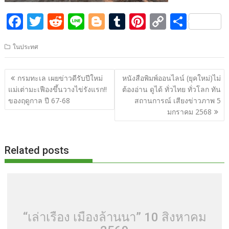
F
T
R
Li
Bl
T
Pi
C
S
ac
w
e
n
o
u
nt
o
h
ในประทศ
e
itt
d
e
g
m
er
p
ar
b
er
di
g
bl
e
y
e
แนะแนว
กรมทะเล เผยข่าวดีรับปีใหม่
หนังสือพิมพ์ออนไลน์ (ยุคใหม่)ไม่
o
t
er
r
st
Li
เรื่อง
แม่เต่ามะเฟืองขึ้นวางไข่รังแรก!!
ต้องอ่าน ดูได้ ทั่วไทย ทั่วโลก ทัน
o
n
ของฤดูกาล ปี 67-68
สถานการณ์ เสียงข่าวภาพ 5
มกราคม 2568
k
k
Related posts
“เล่าเรื่อง เมืองล้านนา” 10 สิงหาคม