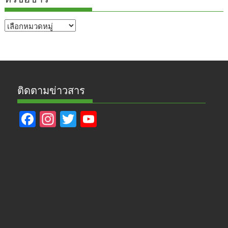
หัวข้อ
ข่าว
ติดตามข่าวสาร
F
In
T
Y
ac
st
w
o
e
a
itt
u
b
gr
er
T
o
a
u
o
m
b
k
e