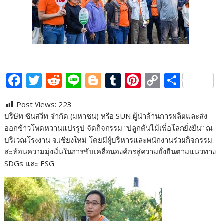
F
T
R
Li
Bl
T
Pi
C
S
ac
w
e
n
o
u
nt
o
h
Post Views:
223
e
itt
d
e
g
m
er
p
ar
บริษัท ซันสวีท จำกัด (มหาชน) หรือ SUN ผู้นำด้านการผลิตและส่ง
b
er
di
g
bl
e
y
e
ออกข้าวโพดหวานแปรรูป จัดกิจกรรม “ปลูกต้นไม้เพื่อโลกยั่งยืน” ณ
o
t
er
r
st
Li
บริเวณโรงงาน จ.เชียงใหม่ โดยมีผู้บริหารและพนักงานร่วมกิจกรรม
สะท้อนความมุ่งมั่นในการขับเคลื่อนองค์กรสู่ความยั่งยืนตามแนวทาง
o
n
SDGs และ ESG
k
k