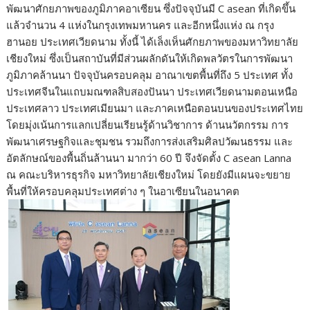
พัฒนาศักยภาพของภูมิภาคอาเซียน ซึ่งปัจจุบันมี C asean ที่เกิดขึ้น
แล้วจำนวน 4 แห่งในกรุงเทพมหานคร และอีกหนึ่งแห่ง ณ กรุง
ฮานอย ประเทศเวียดนาม ทั้งนี้ ได้เล็งเห็นศักยภาพของมหาวิทยาลัย
เชียงใหม่ ซึ่งเป็นสถาบันที่มีส่วนผลักดันให้เกิดพลวัตรในการพัฒนา
ภูมิภาคล้านนา ปัจจุบันครอบคลุม อาณาเขตพื้นที่ถึง 5 ประเทศ ทั้ง
ประเทศจีนในแถบมณฑลสิบสองปันนา ประเทศเวียดนามตอนเหนือ
ประเทศลาว ประเทศเมียนมา และภาคเหนือตอนบนของประเทศไทย
โดยมุ่งเน้นการแลกเปลี่ยนเรียนรู้ด้านวิชาการ ด้านนวัตกรรม การ
พัฒนาเศรษฐกิจและชุมชน รวมถึงการส่งเสริมศิลปวัฒนธรรม และ
อัตลักษณ์ของพื้นถิ่นล้านนา มากว่า 60 ปี จึงจัดตั้ง C asean Lanna
ณ คณะบริหารธุรกิจ มหาวิทยาลัยเชียงใหม่ โดยยังมีแผนจะขยาย
พื้นที่ให้ครอบคลุมประเทศต่าง ๆ ในอาเซียนในอนาคต