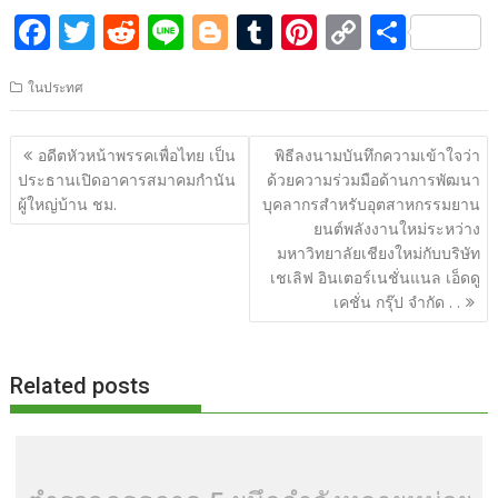
F
T
R
Li
Bl
T
Pi
C
S
ac
w
e
n
o
u
nt
o
h
ในประทศ
e
itt
d
e
g
m
er
p
ar
b
er
di
g
bl
e
y
e
แนะแนว
อดีตหัวหน้าพรรคเพื่อไทย เป็น
พิธีลงนามบันทึกความเข้าใจว่า
o
t
er
r
st
Li
เรื่อง
ประธานเปิดอาคารสมาคมกำนัน
ด้วยความร่วมมือด้านการพัฒนา
o
n
ผู้ใหญ่บ้าน ชม.
บุคลากรสำหรับอุตสาหกรรมยาน
ยนต์พลังงานใหม่ระหว่าง
k
k
มหาวิทยาลัยเชียงใหม่กับบริษัท
เชเลิฟ อินเตอร์เนชั่นแนล เอ็ดดู
เคชั่น กรุ๊ป จำกัด . .
Related posts