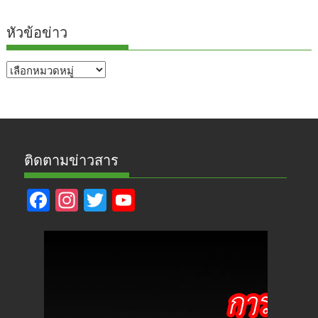
หัวข้อข่าว
หัวข้อ
ข่าว
ติดตามข่าวสาร
F
In
T
Y
ac
st
w
o
e
a
itt
u
b
gr
er
T
o
a
u
o
m
b