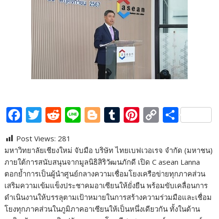
F
T
R
Li
Bl
T
Pi
C
S
ac
w
e
n
o
u
nt
o
h
Post Views:
281
e
itt
d
e
g
m
er
p
ar
มหาวิทยาลัยเชียงใหม่ จับมือ บริษัท ไทยเบฟเวอเรจ จำกัด (มหาชน)
b
er
di
g
bl
e
y
e
ภายใต้การสนับสนุนจากมูลนิธิสิริวัฒนภักดี เปิด C asean Lanna
o
t
er
r
st
Li
ตอกย้ำการเป็นผู้นำศูนย์กลางความเชื่อมโยงเครือข่ายทุกภาคส่วน
เสริมความเข้มแข็งประชาคมอาเซียนให้ยั่งยืน พร้อมขับเคลื่อนการ
o
n
ดำเนินงานให้บรรลุตามเป้าหมายในการสร้างความร่วมมือและเชื่อม
k
k
โยงทุกภาคส่วนในภูมิภาคอาเซียนให้เป็นหนึ่งเดียวกัน ทั้งในด้าน