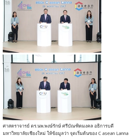
ศาสตราจารย์ ดร.นพ.พงษ์รักษ์ ศรีบัณฑิตมงคล อธิการบดี
มหาวิทยาลัยเชียงใหม่ ให้ข้อมูลว่า จุดเริ่มต้นของ C asean Lanna