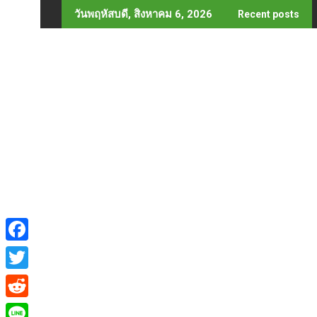
Skip
วันพฤหัสบดี, สิงหาคม 6, 2026
Recent posts
to
content
F
a
T
c
w
R