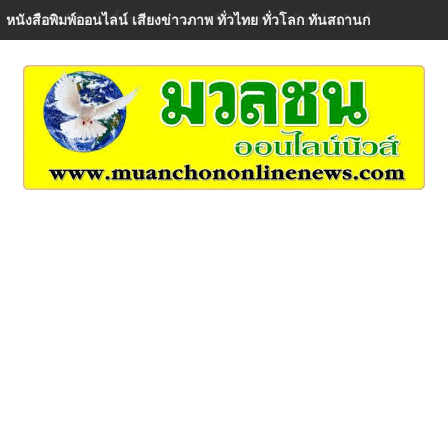
ร.ต.ต.ดร.วิรัช โตอิ้มนายกเทศมนตรีตำบลท่าน้ำอ้อยม่วงหัก เป็นประธา