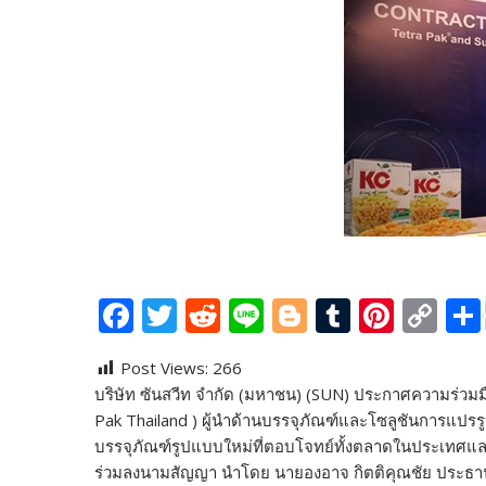
F
T
R
Li
Bl
T
Pi
C
ac
w
e
n
o
u
nt
o
Post Views:
266
e
itt
d
e
g
m
er
p
บริษัท ซันสวีท จำกัด (มหาชน) (SUN) ประกาศความร่วมมื
b
er
di
g
bl
e
y
Pak Thailand ) ผู้นำด้านบรรจุภัณฑ์และโซลูชันการแป
o
t
er
r
st
Li
บรรจุภัณฑ์รูปแบบใหม่ที่ตอบโจทย์ทั้งตลาดในประเทศและต่า
ร่วมลงนามสัญญา นำโดย นายองอาจ กิตติคุณชัย ประธานเจ