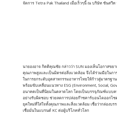
o
n
จัดการ Tetra Pak Thailand เมื่อเร็วๆนี้ ณ บริษัท ซันสวี
k
k
นายองอาจ กิตติคุณชัย กล่าวว่า SUN มองเห็นโอกาสขยายตล
คุณภาพสูงและเป็นมิตรต่อสิ่งแวดล้อม จึงได้ร่วมมือในก
ในการยกระดับอุตสาหกรรมอาหารไทยให้ก้าวสู่มาตรฐานระ
พร้อมขับเคลื่อนแนวทาง ESG (Environment, Social, Go
อนาคตเป็นที่นิยมในตลาดโลก โดยเป็นบรรจุภัณฑ์แบบคาร
อย่างรับผิดชอบ ช่วยลดการปล่อยก๊าซคาร์บอนไดออกไซด์ 
ยุคใหม่ที่ใส่ใจทั้งคุณภาพและสิ่งแวดล้อม เชื่อว่ากล่อ
เชื่อมั่นในแบรนด์ KC ต่อผู้บริโภคทั่วโลก