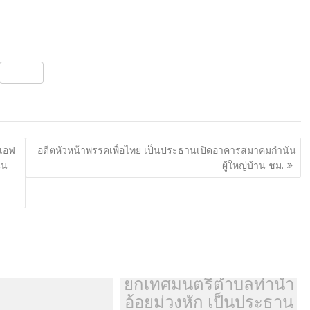
S
h
ar
e
 เอฟ
อดีตหัวหน้าพรรคเพื่อไทย เป็นประธานเปิดอาคารสมาคมกำนัน
ุน
ผู้ใหญ่บ้าน ชม.
ร.ต.ต.ดร.วิรัช โตอิ้มนา
ยกเทศมนตรีตำบลท่าน้ำ
อ้อยม่วงหัก เป็นประธาน