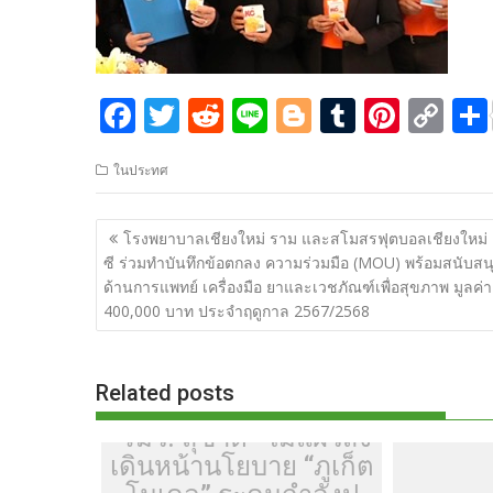
F
T
R
Li
Bl
T
Pi
C
ac
w
e
n
o
u
nt
o
ในประทศ
e
itt
d
e
g
m
er
p
b
er
di
g
bl
e
y
แนะแนว
โรงพยาบาลเชียงใหม่ ราม และสโมสรฟุตบอลเชียงใหม่
o
t
er
r
st
Li
เรื่อง
ซี ร่วมทำบันทึกข้อตกลง ความร่วมมือ (MOU) พร้อมสนับสน
o
n
ด้านการแพทย์ เครื่องมือ ยาและเวชภัณฑ์เพื่อสุขภาพ มูลค่า
400,000 บาท ประจำฤดูกาล 2567/2568
k
k
Related posts
“รมว. สุขาติ” ไม่แผ่วสั่ง
เดินหน้านโยบาย “ภูเก็ต