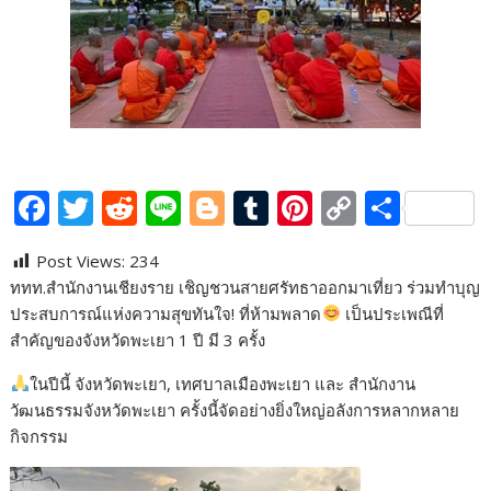
F
T
R
Li
Bl
T
Pi
C
S
ac
w
e
n
o
u
nt
o
h
Post Views:
234
e
itt
d
e
g
m
er
p
ar
ททท.สำนักงานเชียงราย เชิญชวนสายศรัทธาออกมาเที่ยว ร่วมทำบุญ
b
er
di
g
bl
e
y
e
ประสบการณ์แห่งความสุขทันใจ! ที่ห้ามพลาด
เป็นประเพณีที่
o
t
er
r
st
Li
สำคัญของจังหวัดพะเยา 1 ปี มี 3 ครั้ง
o
n
ในปีนี้ จังหวัดพะเยา, เทศบาลเมืองพะเยา และ สำนักงาน
k
k
วัฒนธรรมจังหวัดพะเยา ครั้งนี้จัดอย่างยิ่งใหญ่อลังการหลากหลาย
กิจกรรม