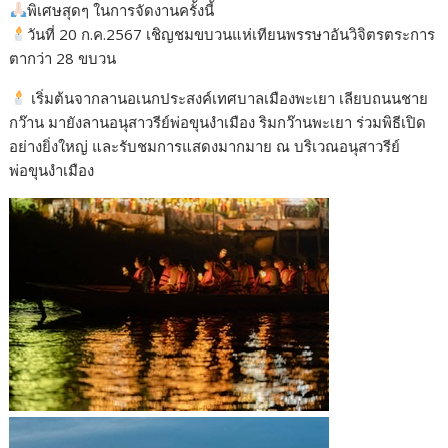
พิเศษสุดๆ ในการจัดงานครั้งนี้
วันที่ 20 ก.ค.2567 เชิญชมขบวนแห่เทียนพรรษาอันวิจิตรตระการ
ตากว่า 28 ขบวน
เริ่มต้นจากลานอเนกประสงค์เทศบาลเมืองพะเยา เลียบถนนชาย
กว๊าน มายังลานอนุสาวรีย์พ่อขุนงำเมือง ริมกว๊านพะเยา ร่วมพิธีเปิด
อย่างยิ่งใหญ่ และรับชมการแสดงมากมาย ณ บริเวณอนุสาวรีย์
พ่อขุนงำเมือง