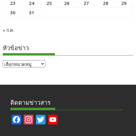
23
24
25
26
27
28
29
30
31
« ก.ค.
หัวข้อข่าว
หัวข้อ
ข่าว
ติดตามข่าวสาร
F
In
T
Y
ac
st
w
o