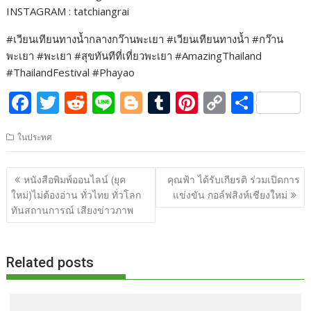
INSTAGRAM : tatchiangrai
#เวียนเทียนทางน้ำกลางกว๊านพะเยา #เวียนเทียนทางน้ำ #กว๊าน
พะเยา #พะเยา #สุขทันทีที่เที่ยวพะเยา #AmazingThailand
#ThailandFestival #Phayao
F
T
R
Li
Bl
T
Pi
C
S
ac
w
e
n
o
u
nt
o
h
ในประทศ
e
itt
d
e
g
m
er
p
ar
b
er
di
g
bl
e
y
e
แนะแนว
หนังสือพิมพ์ออนไลน์ (ยุค
คุณฟ้า ได้รับเกียรติ ร่วมเปิดการ
o
t
er
r
st
Li
เรื่อง
ใหม่)ไม่ต้องอ่าน ทั่วไทย ทั่วโลก
แข่งขัน กอล์ฟสิงห์เชียงใหม่
o
n
ทันสถานการณ์ เสียงข่าวภาพ
k
k
Related posts