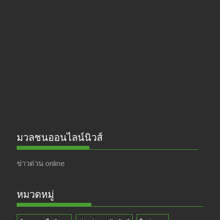
e
a
itt
u
b
gr
er
T
o
a
u
o
m
b
k
e
มวลชนออนไลน์นิวส์
ข่าวด่วน online
หมวดหมู่