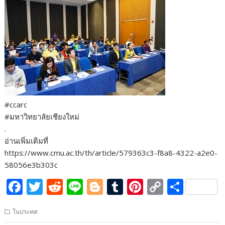
#ccarc
#มหาวิทยาลัยเชียงใหม่
.
อ่านเพิ่มเติมที่
https://www.cmu.ac.th/th/article/579363c3-f8a8-4322-a2e0-
58056e3b303c
F
T
R
Li
Bl
T
Pi
C
S
ac
w
e
n
o
u
nt
o
h
ในประทศ
e
itt
d
e
g
m
er
p
ar