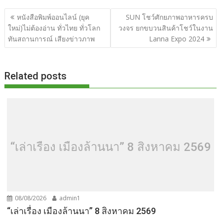
b
er
di
g
bl
e
y
e
แนะแนว
หนังสือพิมพ์ออนไลน์ (ยุค
SUN โชว์ศักยภาพอาหารครบ
o
t
er
r
st
Li
เรื่อง
ใหม่)ไม่ต้องอ่าน ทั่วไทย ทั่วโลก
วงจร ยกขบวนสินค้าโชว์ในงาน
o
n
ทันสถานการณ์ เสียงข่าวภาพ
Lanna Expo 2024
k
k
Related posts
“เล่าเรื่อง เมืองล้านนา” 8 สิงหาคม 2569
08/08/2026
admin1
“เล่าเรื่อง เมืองล้านนา” 8 สิงหาคม 2569