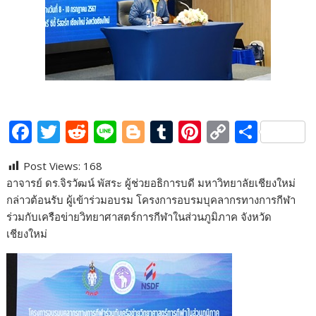
F
T
R
Li
Bl
T
Pi
C
S
ac
w
e
n
o
u
nt
o
h
Post Views:
168
e
itt
d
e
g
m
er
p
ar
อาจารย์ ดร.จิรวัฒน์ พัสระ ผู้ช่วยอธิการบดี มหาวิทยาลัยเชียงใหม่
b
er
di
g
bl
e
y
e
กล่าวต้อนรับ ผู้เข้าร่วมอบรม โครงการอบรมบุคลากรทางการกีฬา
o
t
er
r
st
Li
ร่วมกับเครือข่ายวิทยาศาสตร์การกีฬาในส่วนภูมิภาค จังหวัด
เชียงใหม่
o
n
k
k