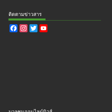
ติดตามข่าวสาร
F
In
T
Y
ac
st
w
o
e
a
itt
u
b
gr
er
T
o
a
u
o
m
b
k
e
มวลชนออนไลน์นิวส์