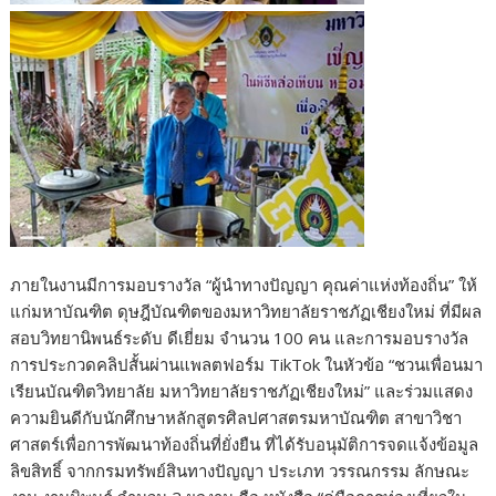
ภายในงานมีการมอบรางวัล “ผู้นำทางปัญญา คุณค่าแห่งท้องถิ่น” ให้
แก่มหาบัณฑิต ดุษฎีบัณฑิตของมหาวิทยาลัยราชภัฏเชียงใหม่ ที่มีผล
สอบวิทยานิพนธ์ระดับ ดีเยี่ยม จำนวน 100 คน และการมอบรางวัล
การประกวดคลิปสั้นผ่านแพลตฟอร์ม TikTok ในหัวข้อ “ชวนเพื่อนมา
เรียนบัณฑิตวิทยาลัย มหาวิทยาลัยราชภัฏเชียงใหม่” และร่วมแสดง
ความยินดีกับนักศึกษาหลักสูตรศิลปศาสตรมหาบัณฑิต สาขาวิชา
ศาสตร์เพื่อการพัฒนาท้องถิ่นที่ยั่งยืน ที่ได้รับอนุมัติการจดแจ้งข้อมูล
ลิขสิทธิ์ จากกรมทรัพย์สินทางปัญญา ประเภท วรรณกรรม ลักษณะ