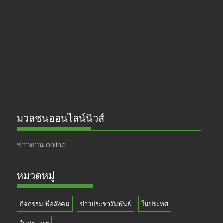
o
a
u
o
m
b
k
e
มวลชนออนไลน์นิวส์
ข่าวด่วน online
หมวดหมู่
กิจกรรมเพื่อสังคม
ข่าวประชาสัมพันธ์
ในประทศ