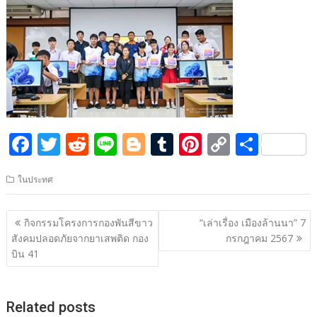
F
T
R
Li
Bl
T
Pi
C
S
ac
w
e
n
o
u
nt
o
h
ในประทศ
e
itt
d
e
g
m
er
p
ar
b
er
di
g
bl
e
y
e
แนะแนว
กิจกรรมโครงการกองพันสีขาว
“เล่าเรื่อง เมืองล้านนา” 7
o
t
er
r
st
Li
เรื่อง
สังคมปลอดภัยจากยาเสพติด กอง
กรกฎาคม 2567
o
n
บิน 41
k
k
Related posts