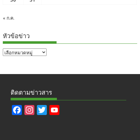
« ก.ค.
หัวข้อข่าว
หัวข้อ
ข่าว
ติดตามข่าวสาร
F
In
T
Y
ac
st
w
o
e
a
itt
u
b
gr
er
T