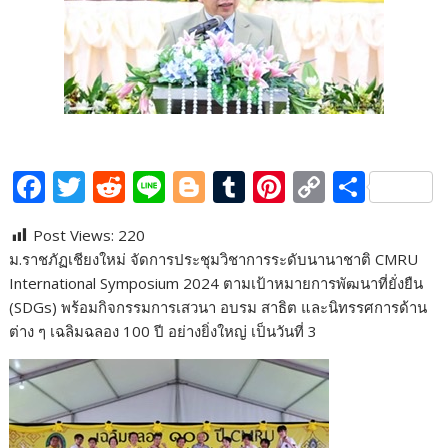
F
T
R
Li
Bl
T
Pi
C
S
ac
w
e
n
o
u
nt
o
h
Post Views:
220
e
itt
d
e
g
m
er
p
ar
ม.ราชภัฏเชียงใหม่ จัดการประชุมวิชาการระดับนานาชาติ CMRU
b
er
di
g
bl
e
y
e
International Symposium 2024 ตามเป้าหมายการพัฒนาที่ยั่งยืน
o
t
er
r
st
Li
(SDGs) พร้อมกิจกรรมการเสวนา อบรม สาธิต และนิทรรศการด้าน
ต่าง ๆ เฉลิมฉลอง 100 ปี อย่างยิ่งใหญ่ เป็นวันที่ 3
o
n
k
k