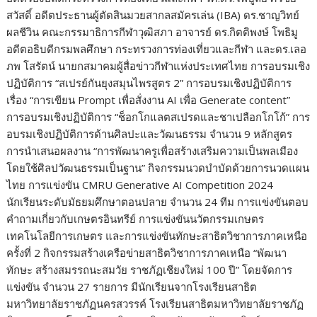
สวัสดิ์ อดีตประธานผู้ตัดสินมวยสากลสมัครเล่น (IBA) ดร.ชาญวิทย์
ผลชีวิน คณะกรรมาธิการกีฬาวุฒิสภา อาจารย์ ดร.กิตติพงษ์ โพธิมู
อดีตอธิบดีกรมพลศึกษา กระทรวงการท่องเที่ยวและกีฬา และดร.เลอ
ภพ โสรัตน์ นายกสมาคมผู้สื่อข่าวกีฬาแห่งประเทศไทย การอบรมเชิง
ปฏิบัติการ “สเปรย์กันยุงสมุนไพรสูตร 2” การอบรมเชิงปฏิบัติการ
เรื่อง “การเขียน Prompt เพื่อสั่งงาน AI เพื่อ Generate content”
การอบรมเชิงปฏิบัติการ “ช็อกโกแลตสเปรดและชาเปลือกโกโก้” การ
อบรมเชิงปฏิบัติการด้านศิลปะและวัฒนธรรม จำนวน 9 หลักสูตร
การนำเสนอผลงาน “การพัฒนาครูเพื่อสร้างเสริมความเป็นพลเมือง
โดยใช้ศิลปวัฒนธรรมเป็นฐาน” กิจกรรมนวดบำบัดด้วยการนวดแผน
ไทย การแข่งขัน CMRU Generative AI Competition 2024
นักเรียนระดับมัธยมศึกษาตอนปลาย จำนวน 24 ทีม การแข่งขันตอบ
คำถามเกี่ยวกับเกษตรอินทรีย์ การแข่งขันนวัตกรรมเกษตร
เทคโนโลยีการเกษตร และการแข่งขันทักษะสาธิตวิชาการภาคเหนือ
ครั้งที่ 2 กิจกรรมสร้างเครือข่ายสาธิตวิชาการภาคเหนือ “พัฒนา
ทักษะ สร้างสมรรถนะสมวัย ราชภัฏเชียงใหม่ 100 ปี” โดยจัดการ
แข่งขัน จำนวน 27 รายการ มีนักเรียนจากโรงเรียนสาธิต
มหาวิทยาลัยราชภัฏนครสวรรค์ โรงเรียนสาธิตมหาวิทยาลัยราชภัฏ