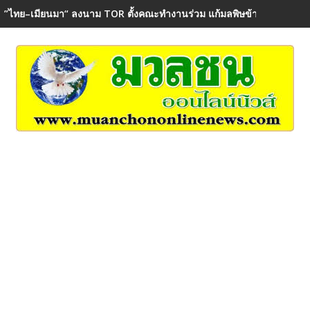
”ไทย–เมียนมา“ ลงนาม TOR ตั้งคณะทำงานร่วม แก้มลพิษข้ามพรมแดน ค