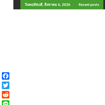
Skip
วันพฤหัสบดี, สิงหาคม 6, 2026
Recent posts
to
content
F
a
T
c
w
R