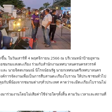
ดขึ้น. ในวันเสาร์ที่ 4 พฤศจิกายน 2566 ณ บริเวณหน้าป้ายอุทาน
ัดโดยชมรมแสงตะเกียง ร่วมกับสำนักงานเทศบาลนครนครสวรรค์
น และ นายจิตตเกษมณ์ นิโรจน์ธนรัฐ นายกเทศมนตรีเทศบาลนคร
ะสงค์การจัดงานเพื่อเป็นการสืบสานตะเกียงโบราณ ให้ประชาชนทั่วไป
ดคุยกับพี่น้องจากชมรมต่างๆทั่วประเทศ คาดว่าจะมีตะเกียงโบราณไม่
าร่วมงานโดยไม่เสียค่าใช้จ่ายใดๆทั้งสิ้น ตามวัน เวลาและสถานที่