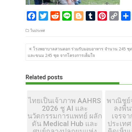
F
T
R
Li
Bl
T
Pi
C
ac
w
e
n
o
u
nt
o
ในประทศ
e
itt
d
e
g
m
er
p
b
er
di
g
bl
e
y
แนะแนว
โรงพยาบาลสวนดอก ร่วมรับมอบอาหาร จำนวน 245 ชุ
o
t
er
r
st
Li
เรื่อง
และขนม 245 ชุด จากโครงการเต็มใจ
o
n
k
k
Related posts
ไทยเป็นเจ้าภาพ AAHRS
พาณิชย์จ
2026 ชู AI และ
ลงพื้น
นวัตกรรมการแพทย์ ผลัก
เจรจา
ดัน Medical Hub และ
ประเทศ 
ศูนย์กลางปลูกผมแห่ง
คิดเห็น