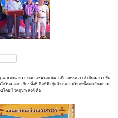
S
h
ar
ต.อรุณ. แตงนารา ประธานชมรมแสงตะเกียงนครสวรรค์ เปิดเผยว่า ที่มา
e
นแสงตะเกียง ทั้งที่เดิมทีมีอยู่แล้ว และสนใจหาซื้อตะเกียงเก่ามา
562โดยมี วัตถุประสงค์ คือ