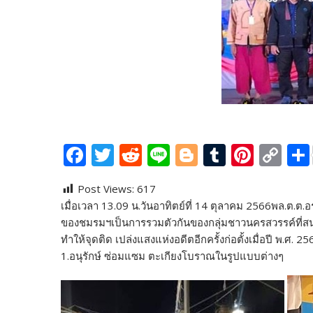
F
T
R
Li
Bl
T
Pi
C
ac
w
e
n
o
u
nt
o
Post Views:
617
e
itt
d
e
g
m
er
p
เมื่อเวลา 13.09 น.วันอาทิตย์ที่ 14 ตุลาคม 2566พล.ต.
b
er
di
g
bl
e
y
ของชมรมฯเป็นการรวมตัวกันของกลุ่มชาวนครสวรรค์ที่สนใจใ
o
t
er
r
st
Li
ทำให้จุดติด เปล่งแสงแห่งอดีตอีกครั้งก่อตั้งเมื่อปี พ.ศ. 2
1.อนุรักษ์ ซ่อมแซม ตะเกียงโบราณในรูปแบบต่างๆ
o
n
k
k