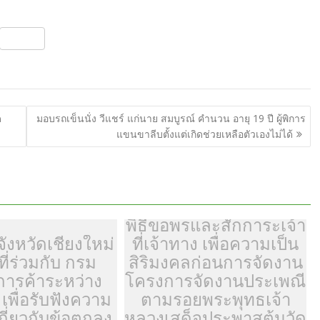
S
h
ar
e
ด
มอบรถเข็นนั่ง วีแชร์​ แก่นาย สมบูรณ์ คำนวน อายุ​ 19​ ปี​ ผู้พิการ
แขนขาลีบตั้งแต่เกิดช่วยเหลือตัวเองไม่ได้​
พิธีขอพรและสักการะเจ้า
ังหวัดเชียงใหม่
ที่เจ้าทาง เพื่อความเป็น
ที่ร่วมกับ กรม
สิริมงคลก่อนการจัดงาน
การค้าระหว่าง
โครงการจัดงานประเพณี
เพื่อรับฟังความ
ตามรอยพระพุทธเจ้า
เกี่ยวกับข้อตกลง
หลวงเสด็จประพาสต้นวัด