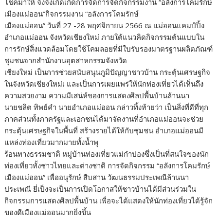
โชคมาให้ จึงจึงเกิดเกิดการจัดการจัดกิจกรรมงาน “อลังการโคมรักษ์
เมืองแม่ออน”กิจกรรมงาน “อลังการโคมรักษ์
เมืองแม่ออน” วันที่ 27 -28 พฤศจิกายน 2566 ณ แม่ออนแคมป์ปิ้ง
อำเภอแม่ออน จังหวัดเชียงใหม่ ภายใต้แนวคิดกิจกรรมต้นแบบใน
การรักษ์สิ่งแวดล้อมโดยใช้โคมลอยที่มีใบรับรองมาตรฐานผลิตภัณฑ์
ชุมชนจากสำนักงานอุตสาหกรรมจังหวัด
เชียงใหม่ เป็นการช่วยสนับสนุนภูมิปัญญาชาวบ้าน กระตุ้นเศรษฐกิจ
ในจังหวัดเชียงใหม่เ และเป็นการเผยแพร่ให้นักท่องเที่ยวได้เห็นถึง
ความสวยงาม ความมีเสน่ห์ของการแสดงศิลปพื้นบ้านล้านนา
นายชลิต ทิพย์คำ นายอำเภอแม่ออน กล่าวทิ้งท้ายว่า เป็นสิ่งที่ดีที่ทุก
ภาคส่วนทั้งภาครัฐและเอกชนได้มาจัดงานที่อำเภอแม่ออนจะช่วย
กระตุ้นเศรษฐกิจในพื้นที่ สร้างรายได้ให้กับชุมชน อำเภอแม่ออนมี
แหล่งท่องเที่ยวมากมายทั้งน้ำพุ
ร้อนทางธรรมชาติ หมู่บ้านท่องเที่ยวแม่กำปองซึ่งเป็นที่สนใจของนัก
ท่องเที่ยวทั้งชาวไทยและต่างชาติ การจัดกิจกรรม “อลังการโคมรักษ์
เมืองแม่ออน” เพื่ออนุรักษ์ สืบสาน วัฒนธรรมประเพณีล้านนา
ประเพณี ยี่เป็งจะเป็นการเปิดโอกาสให้ชาวบ้านได้มีส่วนร่วมใน
กิจกรรมการแสดงศิลปพื้นบ้าน เพื่อจะได้แสดงให้นักท่องเที่ยวได้รู้จัก
ของดีเมืองแม่ออนมากยิ่งขึ้น