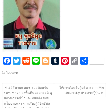
F
T
R
Li
Bl
T
Pi
C
S
ac
w
e
n
o
u
nt
o
h
ในประทศ
e
itt
d
e
g
m
er
p
ar
b
er
di
g
bl
e
y
e
แนะแนว
###นายก อบจ. ร่วมต้อนรับ
ให้การต้อนรับผู้บริหารจาก Mie
o
t
er
r
st
Li
เรื่อง
รมช. ชาดา ลงพื้นที่นครสวรรค์ ดู
University ประเทศญี่ปุ่น
o
n
สถานการณ์น้ำและภัยแล้ง มอบ
นโยบายและตามเรื่องผู้มีอิทธิพล
k
k