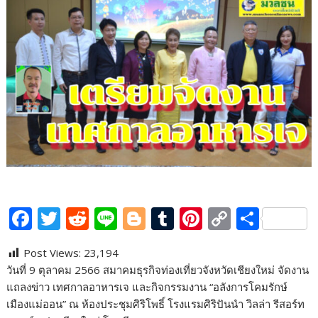
F
T
R
Li
Bl
T
Pi
C
S
ac
w
e
n
o
u
nt
o
h
Post Views:
23,194
e
itt
d
e
g
m
er
p
ar
วันที่ 9 ตุลาคม 2566 สมาคมธุรกิจท่องเที่ยวจังหวัดเชียงใหม่ จัดงาน
b
er
di
g
bl
e
y
e
แถลงข่าว เทศกาลอาหารเจ และกิจกรรมงาน “อลังการโคมรักษ์
o
t
er
r
st
Li
เมืองแม่ออน” ณ ห้องประชุมศิริโพธิ์ โรงแรมศิริปันนำ วิลล่า รีสอร์ท