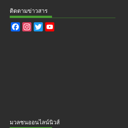
ติดตามข่าวสาร
F
In
T
Y
ac
st
w
o
e
a
itt
u
b
gr
er
T
o
a
u
o
m
b
k
e
มวลชนออนไลน์นิวส์