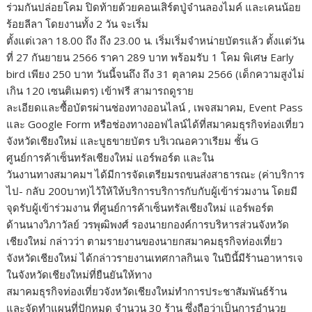
ร่วมกันปล่อยโคม ปิดท้ายด้วยคอนเสิร์ตปู่จ๋านลองไมค์ และเคนน้อย
ร้อยลีลา โดยงานทั้ง 2 วัน จะเริ่ม
ตั้งแต่เวลา 18.00 ถึง ถึง 23.00 น. เริ่มเริ่มจำหน่ายบัตรแล้ว ตั้งแต่วัน
ที่ 27 กันยายน 2566 ราคา 289 บาท พร้อมรับ 1 โคม พิเศษ Early
bird เพียง 250 บาท วันนี้จนถึง ถึง 31 ตุลาคม 2566 (เด็กความสูงไม่
เกิน 120 เซนติเมตร) เข้าฟรี สามารถดูราย
ละเอียดและซื้อบัตรผ่านช่องทางออนไลน์ , เพจสมาคม, Event Pass
และ Google Form หรือช่องทางออฟไลน์ได้ที่สมาคมธุรกิจท่องเที่ยว
จังหวัดเชียงใหม่ และบูธขายบัตร บริเวณอควาเรียม ชั้น G
ศูนย์การค้าเซ็นทรัลเชียงใหม่ แอร์พอร์ต และใน
วันงานทางสมาคมฯ ได้มีการจัดเตรียมรถขนส่งสาธารณะ (ค่าบริการ
ไป- กลับ 200บาท)ไว้ให้ให้บริการบริการกับกับผู้เข้าร่วมงาน โดยมี
จุดรับผู้เข้าร่วมงาน ที่ศูนย์การค้าเซ็นทรัลเชียงใหม่ แอร์พอร์ต
ด้านนางวิภาวัลย์ วรพุฒิพงศ์ รองนายกองค์การบริหารส่วนจังหวัด
เชียงใหม่ กล่าวว่า ตามรายงานของนายกสมาคมธุรกิจท่องเที่ยว
จังหวัดเชียงใหม่ ได้กล่าวรายงานเทศกาลกินเจ ในปีนี้มีร้านอาหารเจ
ในจังหวัดเชียงใหม่ที่ยืนยันให้ทาง
สมาคมธุรกิจท่องเที่ยวจังหวัดเชียงใหม่ทำการประชาสัมพันธ์ร้าน
และจัดทำแผนที่ปักหมุด จำนวน 30 ร้าน ซึ่งถือว่าเป็นการอำนวย