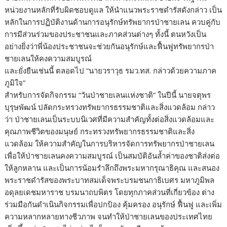
หน่วยงานหลักที่รับผิดชอบดูแล ให้นำแนวพระราชดำรัสดังกล่าว เป็น
หลักในการปฏิบัติงานด้านการอนุรักษ์ทรัพยากรป่าชายเลน ควบคู่กับ
การมีส่วนร่วมของประชาชนและภาคส่วนต่างๆ ทั้งนี้ ตนหวังเป็น
อย่างยิ่งว่าพี่น้องประชาชนจะช่วยกันอนุรักษ์และฟื้นฟูทรัพยากรป่า
ชายเลนให้คงความสมบูรณ์
และยั่งยืนเช่นนี้ ตลอดไป “นายวราวุธ รมว.ทส. กล่าวด้วยความภาค
ภูมิใจ”
สำหรับการจัดกิจกรรม “วันป่าชายเลนแห่งชาติ” ในปีนี้ นายจตุพร
บุรุษพัฒน์ ปลัดกระทรวงทรัพยากรธรรมชาติและสิ่งแวดล้อม กล่าว
ว่า ป่าชายเลนเป็นระบบนิเวศที่มีความสำคัญทั้งต่อสิ่งแวดล้อมและ
คุณภาพชีวิตของมนุษย์ กระทรวงทรัพยากรธรรมชาติและสิ่ง
แวดล้อม ให้ความสำคัญในการบริหารจัดการทรัพยากรป่าชายเลน
เพื่อให้ป่าชายเลนคงความสมบูรณ์ เป็นสมบัติอันล้ำค่าของชาติส่งต่อ
ให้ลูกหลาน และเป็นการน้อมรำลึกถึงพระมหากรุณาธิคุณ และสนอง
พระราชดำรัสของพระบาทสมเด็จพระบรมชนกาธิเบศร มหาภูมิพล
อดุลยเดชมหาราช บรมนาถบพิตร โดยทุกภาคส่วนที่เกี่ยวข้อง ต่าง
ร่วมมือกันดำเนินกิจกรรมเพื่อปกป้อง คุ้มครอง อนุรักษ์ ฟื้นฟู และเพิ่ม
ความหลากหลายทางชีวภาพ จนทำให้ป่าชายเลนของประเทศไทย