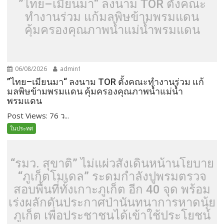
”ไทย–เมียนมา“ ลงนาม TOR ตั้งคณะ
ทำงานร่วม แก้มลพิษข้ามพรมแดน
คุ้มครองคุณภาพน้ำแม่น้ำพรมแดน
06/08/2026
admin1
”ไทย–เมียนมา“ ลงนาม TOR ตั้งคณะทำงานร่วม แก้
มลพิษข้ามพรมแดน คุ้มครองคุณภาพน้ำแม่น้ำ
พรมแดน
Post Views: 76 ว...
ในประทศ
“รมว. สุขาติ” ไม่แผ่วสั่งเดินหน้านโยบาย
“ภูเก็ตโมเดล” ระดมกำลังปูพรมตรวจ
สอบพื้นที่ทั้งเกาะภูเก็ต อีก 40 จุด พร้อม
เร่งผลักดันประกาศป่านันทนาการหาดนุ้ย
ภูเก็ต เพื่อประชาชนได้เข้าใช้ประโยชน์