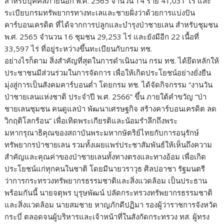
สำหรับบุคคลภายนอก พ.ศ. 2565 จำนวน 14 ราย 41,031 ไร่ และ
ระเบียบกรมทรัพยากรทางทะเลและชายฝั่งว่าด้วยการแบ่งปัน
คาร์บอนเครดิต ที่ได้จากการปลูกและบำรุงป่าชายเลน สำหรับชุมชน
พ.ศ. 2565 จำนวน 16 ชุมชน 29,253 ไร่ และยังมีอีก 22 เนื้อที่
33,597 ไร่ ที่อยู่ระหว่างขึ้นทะเบียนกับกรม ทช.
อย่างไรก็ตาม สิ่งสำคัญที่สุดในการดำเนินงาน กรม ทช. ได้ยึดหลักให้
ประชาชนมีส่วนร่วมในการจัดการ เพื่อให้เกิดประโยชน์อย่างยั่งยืน
มุ่งสู่การเป็นสังคมคาร์บอนต่ำ โดยกรม ทช. ได้จัดกิจกรรม “งานวัน
ป่าชายเลนแห่งชาติ ประจำปี พ.ศ. 2566” ขึ้น ภายใต้คำขวัญ “ป่า
ชายเลนชุมชน คนดูแลป่า พัฒนาเศรษฐกิจ สร้างคาร์บอนเครดิต ลด
วิกฤติโลกร้อน” เพื่อเทิดพระเกียรติและน้อมรำลึกถึงพระ
มหากรุณาธิคุณของสถาบันพระมหากษัตริย์ไทยกับการอนุรักษ์
ทรัพยากรป่าชายเลน รวมทั้งเผยแพร่ประชาสัมพันธ์ให้เห็นถึงความ
สำคัญและคุณค่าของป่าชายเลนทั้งทางตรงและทางอ้อม เพื่อเกิด
ประโยชน์แก่ทุกคนในชาติ โดยมีนายวราวุธ ศิลปอาชา รัฐมนตรี
ว่าการกระทรวงทรัพยากรธรรมชาติและสิ่งแวดล้อม เป็นประธาน
พร้อมกันนี้ นายจตุพร บุรุษพัฒน์ ปลัดกระทรวงทรัพยากรธรรมชาติ
และสิ่งแวดล้อม นายสมชาย หาญภักดีปฏิมา รองผู้ว่าราชการจังหวัด
กระบี่ ตลอดจนผู้บริหารและเจ้าหน้าที่ในสังกัดกระทรวง ทส. ผู้ทรง