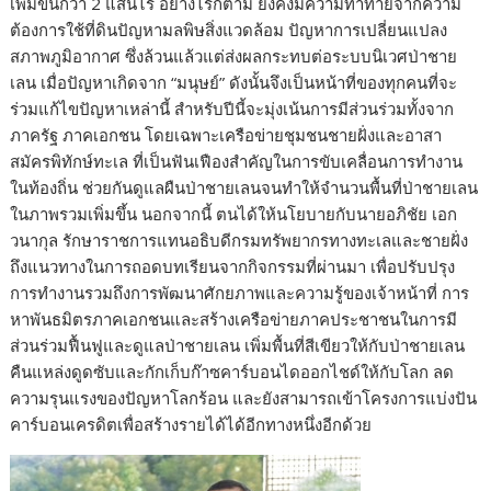
เพิ่มขึ้นกว่า 2 แสนไร่ อย่างไรก็ตาม ยังคงมีความท้าทายจากความ
ต้องการใช้ที่ดินปัญหามลพิษสิ่งแวดล้อม ปัญหาการเปลี่ยนแปลง
สภาพภูมิอากาศ ซึ่งล้วนแล้วแต่ส่งผลกระทบต่อระบบนิเวศป่าชาย
เลน เมื่อปัญหาเกิดจาก “มนุษย์” ดังนั้นจึงเป็นหน้าที่ของทุกคนที่จะ
ร่วมแก้ไขปัญหาเหล่านี้ สำหรับปีนี้จะมุ่งเน้นการมีส่วนร่วมทั้งจาก
ภาครัฐ ภาคเอกชน โดยเฉพาะเครือข่ายชุมชนชายฝั่งและอาสา
สมัครพิทักษ์ทะเล ที่เป็นฟันเฟืองสำคัญในการขับเคลื่อนการทำงาน
ในท้องถิ่น ช่วยกันดูแลผืนป่าชายเลนจนทำให้จำนวนพื้นที่ป่าชายเลน
ในภาพรวมเพิ่มขึ้น นอกจากนี้ ตนได้ให้นโยบายกับนายอภิชัย เอก
วนากุล รักษาราชการแทนอธิบดีกรมทรัพยากรทางทะเลและชายฝั่ง
ถึงแนวทางในการถอดบทเรียนจากกิจกรรมที่ผ่านมา เพื่อปรับปรุง
การทำงานรวมถึงการพัฒนาศักยภาพและความรู้ของเจ้าหน้าที่ การ
หาพันธมิตรภาคเอกชนและสร้างเครือข่ายภาคประชาชนในการมี
ส่วนร่วมฟื้นฟูและดูแลป่าชายเลน เพิ่มพื้นที่สีเขียวให้กับป่าชายเลน
คืนแหล่งดูดซับและกักเก็บก๊าซคาร์บอนไดออกไชด์ให้กับโลก ลด
ความรุนแรงของปัญหาโลกร้อน และยังสามารถเข้าโครงการแบ่งปัน
คาร์บอนเครดิตเพื่อสร้างรายได้ได้อีกทางหนึ่งอีกด้วย