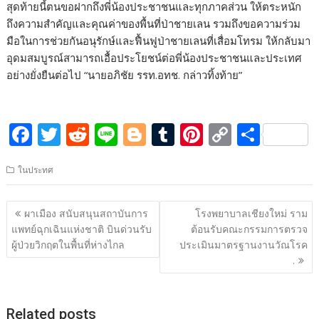
สุดท้ายนี้ตนขอฝากถึงพี่น้องประชาชนและทุกภาคส่วน ให้ตระหนัก
ถึงความสำคัญและคุณค่าของพื้นที่ป่าชายเลน รวมถึงขอความร่วม
มือในการช่วยกันอนุรักษ์และฟื้นฟูป่าชายเลนที่เสื่อมโทรม ให้กลับมา
อุดมสมบูรณ์สามารถเอื้อประโยชน์ต่อพี่น้องประชาชนและประเทศ
อย่างยั่งยืนต่อไป “นายอภิชัย รรท.อทช. กล่าวทิ้งท้าย”
F
T
R
Li
Bl
T
Pi
C
S
ac
w
e
n
o
u
nt
o
h
ในประทศ
e
itt
d
e
g
m
er
p
ar
b
er
di
g
bl
e
y
e
แนะแนว
ผาเมือง สนับสนุนสถาบันการ
โรงพยาบาลเชียงใหม่ ราม
o
t
er
r
st
Li
เรื่อง
แพทย์ฉุกเฉินแห่งชาติ บินด่วนรับ
ต้อนรับคณะกรรมการตรวจ
o
n
ผู้ป่วยวิกฤตในพื้นที่ห่างไกล
ประเมินมาตรฐานงานวัณโรค
.
k
k
Related posts