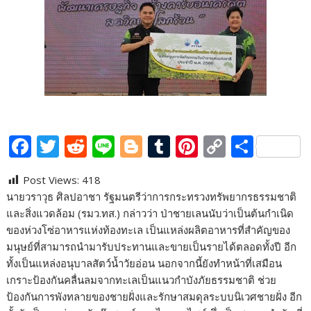
F
T
R
Li
Bl
T
Pi
C
S
ac
w
e
n
o
u
nt
o
h
Post Views:
418
e
itt
d
e
g
m
er
p
ar
นายวราวุธ ศิลปอาชา รัฐมนตรีว่าการกระทรวงทรัพยากรธรรมชาติ
b
er
di
g
bl
e
y
e
และสิ่งแวดล้อม (รมว.ทส.) กล่าวว่า ป่าชายเลนนับว่าเป็นต้นกำเนิด
o
t
er
r
st
Li
ของห่วงโซ่อาหารแห่งท้องทะเล เป็นแหล่งผลิตอาหารที่สำคัญของ
มนุษย์ที่สามารถนำมารับประทานและขายเป็นรายได้ตลอดทั้งปี อีก
o
n
ทั้งเป็นแหล่งอนุบาลสัตว์น้ำวัยอ่อน นอกจากนี้ยังทำหน้าที่เสมือน
k
k
เกราะป้องกันคลื่นลมจากทะเลเป็นแนวกำบังภัยธรรมชาติ ช่วย
ป้องกันการพังทลายของชายฝั่งและรักษาสมดุลระบบนิเวศชายฝั่ง อีก