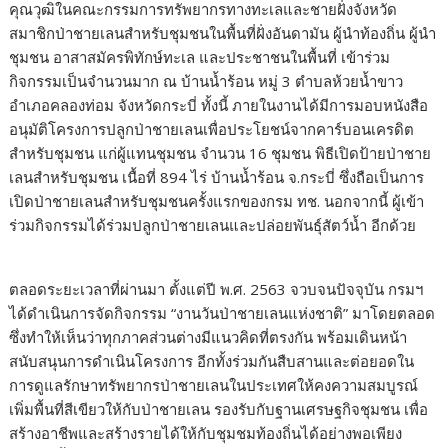
คุณวุฒิในคณะกรรมการทรัพยากรทางทะเลและชายฝั่งจังหวัด
สมาชิกป่าชายเลนสำหรับชุมชนในพื้นที่ฝั่งอันดามัน ผู้นำท้องถิ่น ผู้นำ
ชุมชน อาสาสมัครพิทักษ์ทะเล และประชาชนในพื้นที่ เข้าร่วม
กิจกรรมเป็นจำนวนมาก ณ บ้านน้ำร้อน หมู่ 3 ตำบลห้วยน้ำขาว
อำเภอคลองท่อม จังหวัดกระบี่ ทั้งนี้ ภายในงานได้มีการมอบหนังสือ
อนุมัติโครงการปลูกป่าชายเลนเพื่อประโยชน์จากคาร์บอนเครดิต
สำหรับชุมชน แก่ผู้แทนชุมชน จำนวน 16 ชุมชน พิธีเปิดป้ายป่าชาย
เลนสำหรับชุมชน เนื้อที่ 894 ไร่ บ้านน้ำร้อน จ.กระบี่ ซึ่งถือเป็นการ
เปิดป่าชายเลนสำหรับชุมชนครั้งแรกของกรม ทช. นอกจากนี้ ผู้เข้า
ร่วมกิจกรรมได้ร่วมปลูกป่าชายเลนและปล่อยพันธุ์สัตว์น้ำ อีกด้วย
ตลอดระยะเวลาที่ผ่านมา ตั้งแต่ปี พ.ศ. 2563 จวบจนปัจจุบัน กรมฯ
ได้ดำเนินการจัดกิจกรรม “งานวันป่าชายเลนแห่งชาติ” มาโดยตลอด
ซึ่งทำให้เห็นว่าทุกภาคส่วนต่างมีแนวคิดที่ตรงกัน พร้อมเดินหน้า
สนับสนุนการดำเนินโครงการ อีกทั้งร่วมกันสืบสานและต่อยอดใน
การดูแลรักษาทรัพยากรป่าชายเลนในประเทศให้คงความสมบูรณ์
เพิ่มพื้นที่สีเขียวให้กับป่าชายเลน รองรับกับฐานเศรษฐกิจชุมชน เพื่อ
สร้างอาชีพและสร้างรายได้ให้กับชุมชมท้องถิ่นได้อย่างพอเพียง