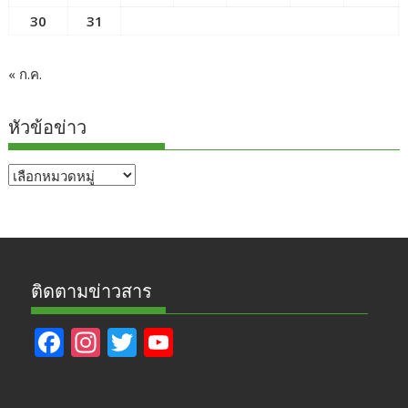
30
31
« ก.ค.
หัวข้อข่าว
หัวข้อ
ข่าว
ติดตามข่าวสาร
F
In
T
Y
ac
st
w
o
e
a
itt
u