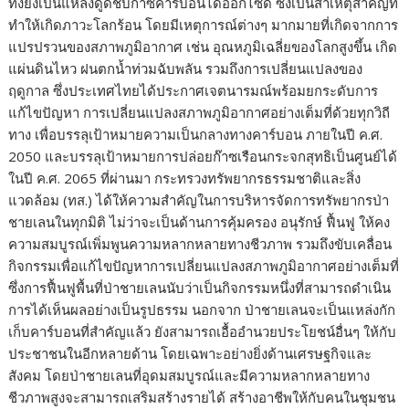
ทั้งยังเป็นแหล่งดูดชับก๊าซคาร์บอนไดออกไซด์ ซึ่งเป็นสาเหตุสำคัญที่
ทำให้เกิดภาวะโลกร้อน โดยมีเหตุการณ์ต่างๆ มากมายที่เกิดจากการ
แปรปรวนของสภาพภูมิอากาศ เช่น อุณหภูมิเฉลี่ยของโลกสูงขึ้น เกิด
แผ่นดินไหว ฝนตกน้ำท่วมฉับพลัน รวมถึงการเปลี่ยนแปลงของ
ฤดูกาล ซึ่งประเทศไทยได้ประกาศเจตนารมณ์พร้อมยกระดับการ
แก้ไขปัญหา การเปลี่ยนแปลงสภาพภูมิอากาศอย่างเต็มที่ด้วยทุกวิถี
ทาง เพื่อบรรลุเป้าหมายความเป็นกลางทางคาร์บอน ภายในปี ค.ศ.
2050 และบรรลุเป้าหมายการปล่อยก๊าซเรือนกระจกสุทธิเป็นศูนย์ได้
ในปี ค.ศ. 2065 ที่ผ่านมา กระทรวงทรัพยากรธรรมชาติและสิ่ง
แวดล้อม (ทส.) ได้ให้ความสำคัญในการบริหารจัดการทรัพยากรป่า
ชายเลนในทุกมิติ ไม่ว่าจะเป็นด้านการคุ้มครอง อนุรักษ์ ฟื้นฟู ให้คง
ความสมบูรณ์เพิ่มพูนความหลากหลายทางชีวภาพ รวมถึงขับเคลื่อน
กิจกรรมเพื่อแก้ไขปัญหาการเปลี่ยนแปลงสภาพภูมิอากาศอย่างเต็มที่
ซึ่งการฟื้นฟูพื้นที่ป่าชายเลนนับว่าเป็นกิจกรรมหนึ่งที่สามารถดำเนิน
การได้เห็นผลอย่างเป็นรูปธรรม นอกจาก ป่าชายเลนจะเป็นแหล่งกัก
เก็บคาร์บอนที่สำคัญแล้ว ยังสามารถเอื้ออำนวยประโยชน์อื่นๆ ให้กับ
ประชาชนในอีกหลายด้าน โดยเฉพาะอย่างยิ่งด้านเศรษฐกิจและ
สังคม โดยป่าชายเลนที่อุดมสมบูรณ์และมีความหลากหลายทาง
ชีวภาพสูงจะสามารถเสริมสร้างรายได้ สร้างอาชีพให้กับคนในชุมชน