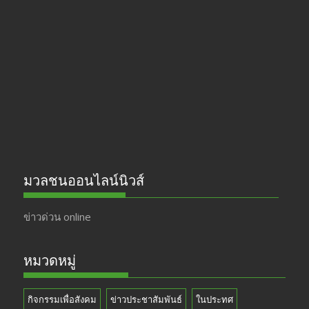
b
gr
er
T
o
a
u
o
m
b
k
e
มวลชนออนไลน์นิวส์
ข่าวด่วน online
หมวดหมู่
กิจกรรมเพื่อสังคม
ข่าวประชาสัมพันธ์
ในประทศ