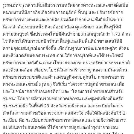
(รรท.อทช.) กล่าวเพิ่มเติมว่า กรมทรัพยากรทางทะเลและชายฝั่งเป็น
หน่วยงานที่มีภารกิจเกี่ยวกับการอนุรักษ์ ฟื้นฟู และบริหารจัดการ
ทรัพยากรทางทะเลและชายฝั่ง รวมถึงป่าชายเลน ซึ่งถือเป็นระบบ
นิเวศสำคัญระบบหนึ่ง ที่จะต้องปกป้อง ดูแลรักษา และฟื้นฟูให้มี
ความสมบูรณ์ ซึ่งประเทศไทยมีผืนป่าชายเลนสมบูรณ์กว่า 1.73 ล้าน
ไร่ ที่ควรได้รับการปกปักรักษาฟื้นฟูและเพิ่มพื้นที่ป่าชายเลนให้มี
ความอุดมสมบูรณ์มากยิ่งขึ้น เพื่อเป็นฐานการพัฒนาเศรษฐกิจ สังคม
และสิ่งแวดล้อมของประเทศ ภายใต้การอนุรักษ์และใช้ประโยชน์
ทรัพยากรอย่างยั่งยืน ตามนโยบายของกระทรวงทรัพยากรธรรมชาติ
และสิ่งแวดล้อม เพื่อประโยชน์ในการสร้างรากฐานความมั่นคงด้าน
ทรัพยากรธรรมชาติและด้านเศรษฐกิจควบคู่กันไป กรมทรัพยากร
ทางทะเลและชายฝั่ง (ทช.) จึงริเริ่ม “โครงการปลูกป่าชายเลน เพื่อ
ประโยชน์จากคาร์บอนเครดิต” และ “โครงการป่าชายเลนสำหรับ
ชุมชน” โดยการมีส่วนร่วมของภาคเอกชน และชุมชนท้องถิ่นหรือ
ชุมชนชายฝั่ง ในพื้นที่ 23 จังหวัดชายฝั่งทะเล ออกระเบียบในการ
ดำเนินการลดก๊าซเรือนกระจกภาคสมัครใจ เพื่อให้มีผลบังคับใช้ 2
ระเบียบ คือ ระเบียบกรมทรัพยากรทางทะเลและชายฝั่งว่าด้วยการ
แบ่งปันคาร์บอนเครดิต ที่ได้จากการปลูกและบำรุงป่าชายเลน