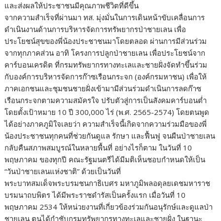
และส่งผลให้ประชาชนมีคุณภาพชีวิตที่ดีขึ้น
จากความสำเร็จที่ผ่านมา ทส. มุ่งมั่นในการเดินหน้าขับเคลื่อนการ
ดำเนินงานด้านการบริหารจัดการทรัพยากรป่าชายเลน เพื่อ
ประโยชน์สุขของพี่น้องประชาชนมาโดยตลอด ผ่านการมีส่วนร่วม
จากทุกภาคส่วน อาทิ โครงการปลูกป่าชายเลน เพื่อประโยชน์จาก
คาร์บอนเครดิต ที่กรมทรัพยากรทางทะเลและชายฝั่งจัดทำขึ้นร่วม
กับองค์การบริหารจัดการก๊าซเรือนกระจก (องค์กรมหาชน) เพื่อให้
ภาคเอกชนและชุมชนชายฝั่งเข้ามามีส่วนร่วมดำเนินการลดก๊าซ
เรือนกระจกตามความสมัครใจ ปรับตัวสู่การเป็นสังคมคาร์บอนต่ำ
โดยตั้งเป้าหมาย 10 ปี 300,000 ไร่ (พ.ศ. 2565-2574) โดยตนพูด
ได้อย่างภาคภูมิใจเลยว่า ความสำเร็จนี้เกิดจากความร่วมมือของพี่
น้องประชาชนทุกคนที่ช่วยกันดูแล รักษา และฟื้นฟู จนผืนป่าชายเลน
กลับคืนสภาพสมบูรณ์ในหลายพื้นที่ อย่างไรก็ตาม ในวันที่ 10
พฤษภาคม ของทุกปี คณะรัฐมนตรีได้มีมติเห็นชอบกำหนดให้เป็น
“วันป่าชายเลนแห่งชาติ” ด้วยเป็นวันที่
พระบาทสมเด็จพระบรมชนกาธิเบศร มหาภูมิพลอดุลยเดชมหาราช
บรมนาถบพิตร ได้มีพระราชดำรัสเป็นครั้งแรก เมื่อวันที่ 10
พฤษภาคม 2534 ให้หน่วยงานที่เกี่ยวข้องร่วมกันอนุรักษ์และดูแลป่า
ชายเลน ตนได้กำชับกรมทรัพยากรทางทะเลและชายฝั่ง ในฐานะ