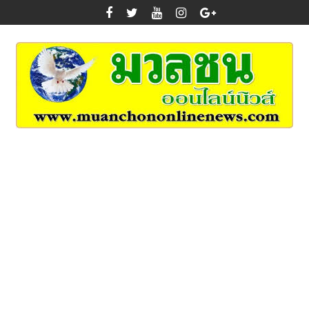
Skip
to
content