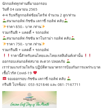
นักกอล์ฟทุกท่านที่มาออกรอบ
o
n
วันที่ 04 เมษายน 2565
k
k
4•4 รับฟรีลูกกอล์ฟซ้อมไดร์ฟ จำนวน 2 ลูก/ท่าน
สนามกอล์ฟ กัซซัน เลกาซี่ กอล์ฟ คลับ
ราคา 850.- บาท /ท่าน
รวมกรีนฟี + แคดดี้ + รถกอล์ฟ
สนามกอล์ฟ กัซซัน พาโนราม่า กอล์ฟ คลับ
ราคา 750.- บาท /ท่าน
รวมกรีนฟี + แคดดี้ + รถกอล์ฟ
ราคานี้สำหรับคนไทยและไทยเรสสิเด้นท์เท่านั้น
ออกรอบเล่นกอล์ฟสบาย สะดวก ปลอดภัย
เราร่วมแรงร่วมใจกัน ปฏิบัติตามมาตรการป้องกันการแพร่ระบาด
เชื้อไวรัส Covid-19
จองออกรอบ กัซซัน เลกาซี่ กอล์ฟ คลับ
กรีนฟี โปรช็อป : 053-921846 และ 081-7167711