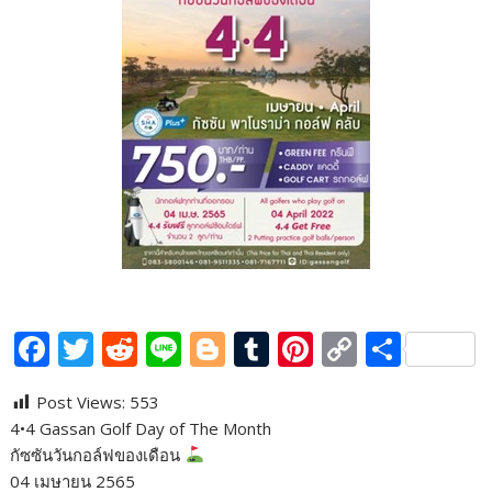
F
T
R
Li
Bl
T
Pi
C
S
ac
w
e
n
o
u
nt
o
h
Post Views:
553
e
itt
d
e
g
m
er
p
ar
4•4 Gassan Golf Day of The Month
b
er
di
g
bl
e
y
e
กัซซันวันกอล์ฟของเดือน
o
t
er
r
st
Li
04 เมษายน 2565