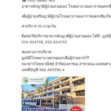
Post Views:
403
e
itt
d
e
g
m
er
p
อาคารพักญาติผู้ป่วยสวนดอก โรงพยาบาลมหาราชนครเช
b
er
di
g
bl
e
y
เพื่อผู้ป่วยหรือญาติผู้ป่วยโรงพยาบาลมหาราชนครเชียงให
o
t
er
r
st
Li
o
n
ค่าบริการ 50 บาท/วัน
k
k
ติดต่อใช้บริการอาคารพักญาติผู้ป่วยสวนดอก ได้ที่…มู
053-934738, 053-934739
ช่องทางการบริจาค
มูลนิธิโรงพยาบาลสวนดอกเพื่อผู้ป่วยยากไร้
ธนาคารไทยพาณิชย์ จำกัด(มหาชน) สาขาคณะแพทยศาสต
เลขที่บัญชี 566-495596-4