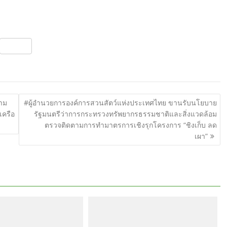
S
h
ar
e
วาม
#ผู้อำนวยการองค์การสวนสัตว์แห่งประเทศไทย ขานรับนโยบาย
เครือ
รัฐมนตรีว่าการกระทรวงทรัพยากรธรรมชาติและสิ่งแวดล้อม
ตรวจติดตามการทำมาตรการเชิงรุกโครงการ “ชิงเก็บ ลด
เผา”