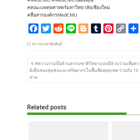
#คณะแพทยศาสตร์มหาวิทยาลัยเชียงใหม่
#สื่อสารองค์กรMedCMU
F
T
R
Li
Bl
T
Pi
C
ac
w
e
n
o
u
nt
o
ข่าวประชาสัมพันธ์
e
itt
d
e
g
m
er
p
b
er
di
g
bl
e
y
แนะแนว
#ความร่วมมือด้านธรรมชาติวิทยาแบบมีส่วนร่วมเพื่อค
o
t
er
r
st
Li
เรื่อง
ยั่งยืนของชุมชนและทรัพยากรในพื้นที่ดอยสุเทพ ร่วมกับ 10 
o
n
ข่าย
k
k
Related posts