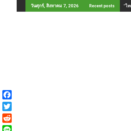
Skip
”ไท
วันศุกร์, สิงหาคม 7, 2026
Recent posts
to
content
F
a
T
c
w
R