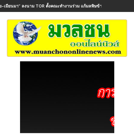
ย–เมียนมา“ ลงนาม TOR ตั้งคณะทำงานร่วม แก้มลพิษข้ามพรมแดน คุ้มค