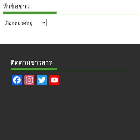
หัวข้อข่าว
หัวข้อ
ข่าว
ติดตามข่าวสาร
F
In
T
Y
ac
st
w
o
e
a
itt
u
b
gr
er
T
o
a
u
o
m
b
k
e