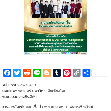
F
T
R
Li
Bl
T
Pi
C
S
ac
w
e
n
o
u
nt
o
h
Post Views:
439
e
itt
d
e
g
m
er
p
ar
คณะแพทยศาสตร์ มหาวิทยาลัยเชียงใหม่
b
er
di
g
bl
e
y
e
ขอแสดงความยินดีกับ…
o
t
er
r
st
Li
งานเวชภัณฑ์ปลอดเชื้อ โรงพยาบาลมหาราชนครเชียงใหม่