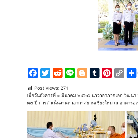
F
T
R
Li
Bl
T
Pi
C
ac
w
e
n
o
u
nt
o
Post Views:
271
e
itt
d
e
g
m
er
p
เมื่อวันอังคารที่ ๑ มีนาคม ๒๕๖๕ นาวาอากาศเอก วัฒนา 
b
er
di
g
bl
e
y
๓๔ ปี การดำเนินงานท่าอากาศยานเชียงใหม่ ณ อาคารอเ
o
t
er
r
st
Li
o
n
k
k