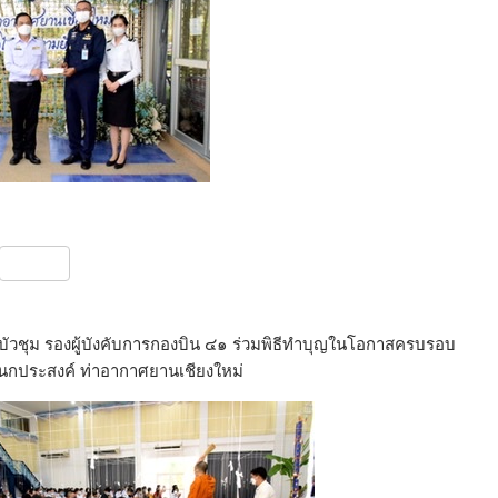
S
h
ar
บัวชุม รองผู้บังคับการกองบิน ๔๑ ร่วมพิธีทำบุญในโอกาสครบรอบ
e
นกประสงค์ ท่าอากาศยานเชียงใหม่