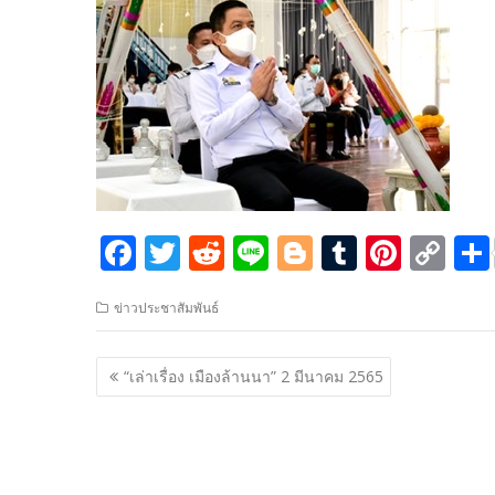
F
T
R
Li
Bl
T
Pi
C
ac
w
e
n
o
u
nt
o
ข่าวประชาสัมพันธ์
e
itt
d
e
g
m
er
p
b
er
di
g
bl
e
y
แนะแนว
“เล่าเรื่อง เมืองล้านนา” 2 มีนาคม 2565
o
t
er
r
st
Li
เรื่อง
o
n
k
k