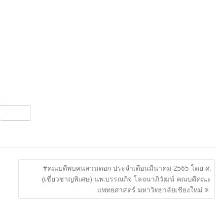
S
h
ar
e
#คณบดีพบคนสวนดอก ประจำเดือนมีนาคม 2565 โดย ศ.
(เชี่ยวชาญพิเศษ) นพ.บรรณกิจ โลจนาภิวัฒน์ คณบดีคณะ
แพทยศาสตร์ มหาวิทยาลัยเชียงใหม่