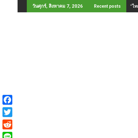
Skip
”ไท
วันศุกร์, สิงหาคม 7, 2026
Recent posts
to
content
F
a
T
c
w
R