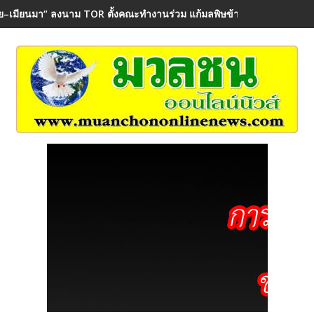
ย–เมียนมา“ ลงนาม TOR ตั้งคณะทำงานร่วม แก้มลพิษข้ามพรมแดน คุ้มค