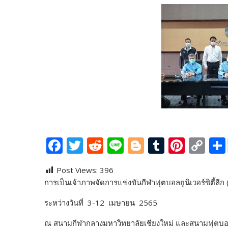
F
T
R
Li
Bl
T
Pi
C
ac
w
e
n
o
u
nt
o
Post Views:
396
e
itt
d
e
g
m
er
p
การเป็นเจ้าภาพจัดการแข่งขันกีฬาฟุตบอลยูนิเวอร์ซิตี้
ลีก
b
er
di
g
bl
e
y
ระหว่างวันที่ 3-12 เมษายน 2565
o
t
er
r
st
Li
o
n
ณ สนามกีฬากลางมหาวิทยาลัยเชียงใหม่ และสนามฟุตบอล 