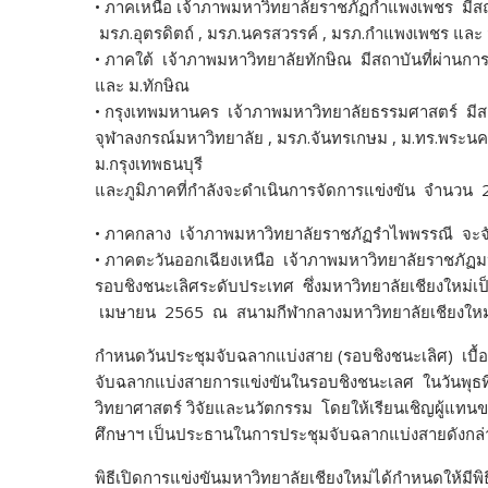
•
ภาคเหนือ
เจ้าภาพมหาวิทยาลัยราชภัฏกำแพงเพชร
มีส
มรภ.อุตรดิตถ์ , มรภ.นครสวรรค์ , มรภ.กำแพงเพชร และ 
•
ภาคใต้ เจ้าภาพมหาวิทยาลัยทักษิณ
มีสถาบันที่ผ่านกา
และ ม.ทักษิณ
•
กรุงเทพมหานคร เจ้าภาพมหาวิทยาลัยธรรมศาสตร์
มี
จุฬาลงกรณ์มหาวิทยาลัย , มรภ.จันทรเกษม , ม.ทร.พระนค
ม.กรุงเทพธนบุรี
และภูมิภาคที่กำลังจะดำเนินการจัดการแข่งขัน จำนวน 2
•
ภาคกลาง เจ้าภาพ
มหาวิทยาลัยราชภัฏรำไพพรรณี
จะจั
•
ภาคตะวันออกเฉียงเหนือ
เจ้าภาพมหาวิทยาลัยราชภัฏ
รอบชิงชนะเลิศระดับประเทศ
ซึ่งมหาวิทยาลัยเชียงใหม่เ
เมษายน 2565 ณ สนามกีฬากลางมหาวิทยาลัยเชียงใหม่ 
กำหนดวันประชุมจับฉลากแบ่งสาย (รอบชิงชนะเลิศ)
เบื้
จับฉลากแบ่งสายการแข่งขันในรอบชิงชนะเลศ ในวันพุธ
วิทยาศาสตร์ วิจัยและนวัตกรรม โดยให้เรียนเชิญผู้แ
ศึกษาฯ เป็นประธานในการประชุมจับฉลากแบ่งสายดังกล่
พิธีเปิดการแข่งขัน
มหาวิทยาลัยเชียงใหม่ได้กำหนดให้มีพ