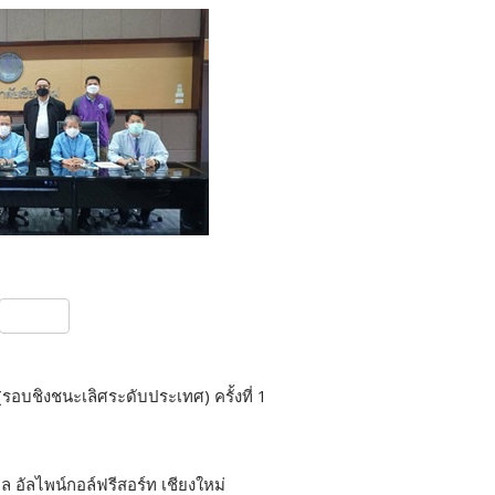
S
h
ar
(รอบชิงชนะเลิศ
ระดับประเทศ
) ครั้งที่ 1
e
อัลไพน์กอล์ฟรีสอร์ท เชียงใหม่