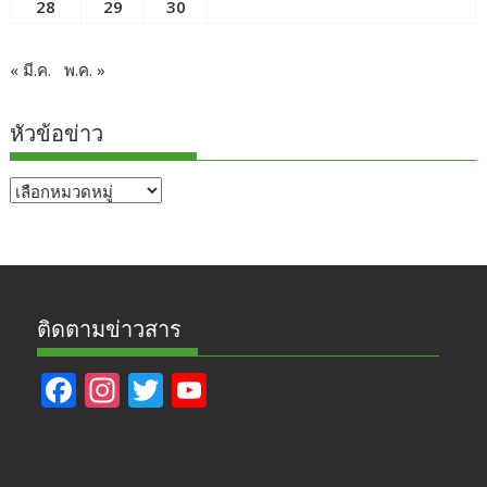
28
29
30
« มี.ค.
พ.ค. »
หัวข้อข่าว
หัวข้อ
ข่าว
ติดตามข่าวสาร
F
In
T
Y
ac
st
w
o
e
a
itt
u