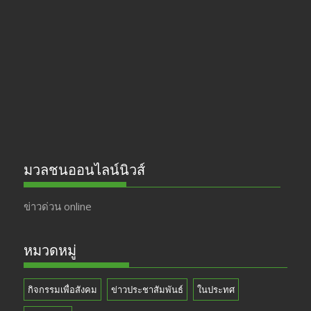
b
gr
er
T
o
a
u
o
m
b
k
e
มวลชนออนไลน์นิวส์
ข่าวด่วน online
หมวดหมู่
กิจกรรมเพื่อสังคม
ข่าวประชาสัมพันธ์
ในประทศ