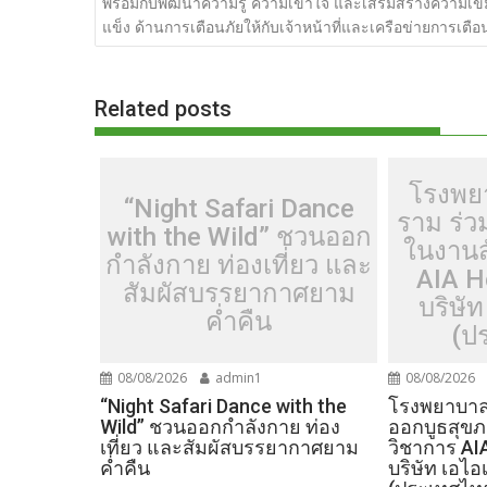
เรื่อง
พร้อมกับพัฒนาความรู้ ความเข้าใจ และเสริมสร้างความเข้
b
er
di
g
bl
e
y
แข็ง ด้านการเตือนภัยให้กับเจ้าหน้าที่และเครือข่ายการเตือ
o
t
er
r
st
Li
o
n
Related posts
k
k
โรงพย
“Night Safari Dance
ราม ร่
with the Wild” ชวนออก
ในงานส
กำลังกาย ท่องเที่ยว และ
AIA H
สัมผัสบรรยากาศยาม
บริษัท
ค่ำคืน
(ป
08/08/2026
admin1
08/08/2026
“Night Safari Dance with the
โรงพยาบาลเ
Wild” ชวนออกกำลังกาย ท่อง
ออกบูธสุข
เที่ยว และสัมผัสบรรยากาศยาม
วิชาการ AI
ค่ำคืน
บริษัท เอไอ