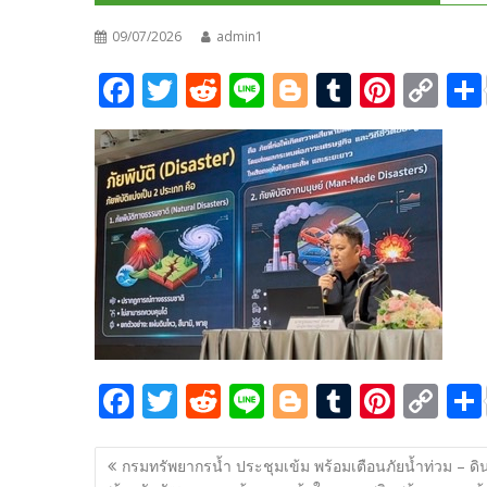
09/07/2026
admin1
F
T
R
Li
Bl
T
Pi
C
ac
w
e
n
o
u
nt
o
e
itt
d
e
g
m
er
p
b
er
di
g
bl
e
y
o
t
er
r
st
Li
o
n
k
k
F
T
R
Li
Bl
T
Pi
C
ac
w
e
n
o
u
nt
o
แนะแนว
e
itt
d
e
g
m
er
p
กรมทรัพยากรน้ำ ประชุมเข้ม พร้อมเตือนภัยน้ำท่วม – ดิ