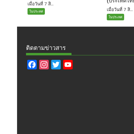
(ประเทศไท
เมื่อวันที่ 7 สิ...
เมื่อวันที่ 7 สิ...
ในประทศ
ในประทศ
ติดตามข่าวสาร
F
In
T
Y
ac
st
w
o
e
a
itt
u
b
gr
er
T
o
a
u
o
m
b
k
e