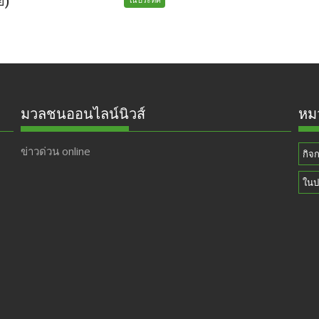
ย)
มวลชนออนไลน์นิวส์
หมว
ข่าวด่วน online
กิจ
ในป