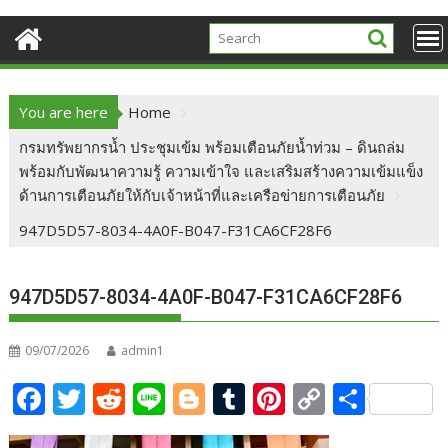
You are here
Home
กรมทรัพยากรน้ำ ประชุมเข้ม พร้อมเตือนภัยน้ำท่วม – ดินถล่ม
พร้อมกับพัฒนาความรู้ ความเข้าใจ และเสริมสร้างความเข้มแข็ง
ด้านการเตือนภัยให้กับเจ้าหน้าที่และเครือข่ายการเตือนภัย
947D5D57-8034-4A0F-B047-F31CA6CF28F6
947D5D57-8034-4A0F-B047-F31CA6CF28F6
09/07/2026
admin1
F
T
R
Li
Bl
T
Pi
C
S
ac
w
e
n
o
u
nt
o
h