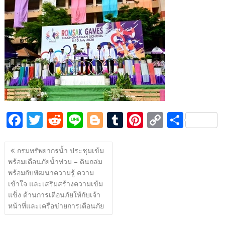
e
itt
d
e
g
m
er
p
ar
b
er
di
g
bl
e
y
e
o
t
er
r
st
Li
o
n
k
k
F
T
R
Li
Bl
T
Pi
C
S
ac
w
e
n
o
u
nt
o
h
แนะแนว
e
itt
d
e
g
m
er
p
ar
กรมทรัพยากรน้ำ ประชุมเข้ม
เรื่อง
พร้อมเตือนภัยน้ำท่วม – ดินถล่ม
b
er
di
g
bl
e
y
e
พร้อมกับพัฒนาความรู้ ความ
o
t
er
r
st
Li
เข้าใจ และเสริมสร้างความเข้ม
o
n
แข็ง ด้านการเตือนภัยให้กับเจ้า
หน้าที่และเครือข่ายการเตือนภัย
k
k