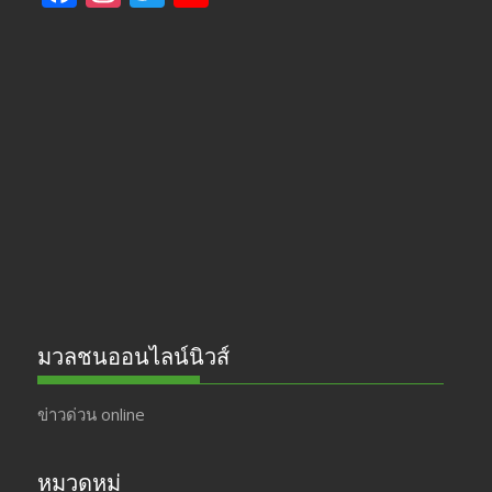
ac
st
w
o
e
a
itt
u
b
gr
er
T
o
a
u
o
m
b
k
e
มวลชนออนไลน์นิวส์
ข่าวด่วน online
หมวดหมู่