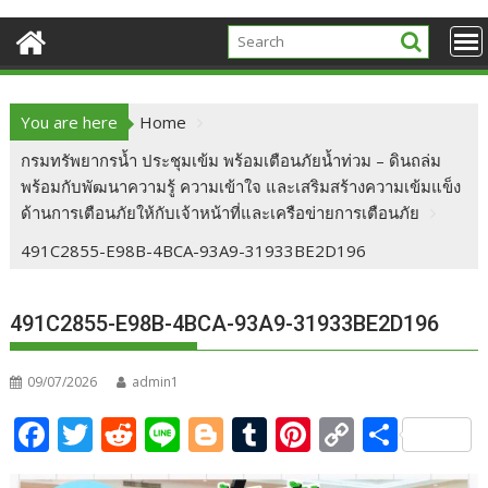
You are here
Home
กรมทรัพยากรน้ำ ประชุมเข้ม พร้อมเตือนภัยน้ำท่วม – ดินถล่ม
พร้อมกับพัฒนาความรู้ ความเข้าใจ และเสริมสร้างความเข้มแข็ง
ด้านการเตือนภัยให้กับเจ้าหน้าที่และเครือข่ายการเตือนภัย
491C2855-E98B-4BCA-93A9-31933BE2D196
491C2855-E98B-4BCA-93A9-31933BE2D196
09/07/2026
admin1
F
T
R
Li
Bl
T
Pi
C
S
ac
w
e
n
o
u
nt
o
h