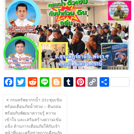
e
itt
d
e
g
m
er
p
ar
b
er
di
g
bl
e
y
e
o
t
er
r
st
Li
o
n
k
k
F
T
R
Li
Bl
T
Pi
C
S
ac
w
e
n
o
u
nt
o
h
แนะแนว
e
itt
d
e
g
m
er
p
ar
กรมทรัพยากรน้ำ ประชุมเข้ม
เรื่อง
พร้อมเตือนภัยน้ำท่วม – ดินถล่ม
b
er
di
g
bl
e
y
e
พร้อมกับพัฒนาความรู้ ความ
o
t
er
r
st
Li
เข้าใจ และเสริมสร้างความเข้ม
o
n
แข็ง ด้านการเตือนภัยให้กับเจ้า
หน้าที่และเครือข่ายการเตือนภัย