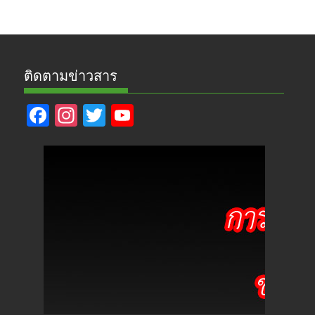
ข่าว
ติดตามข่าวสาร
F
In
T
Y
ac
st
w
o
e
a
itt
u
b
gr
er
T
o
a
u
o
m
b
k
e