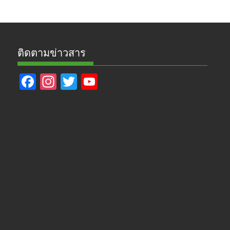
ติดตามข่าวสาร
F
In
T
Y
ac
st
w
o
e
a
itt
u
b
gr
er
T
o
a
u
o
m
b
k
e