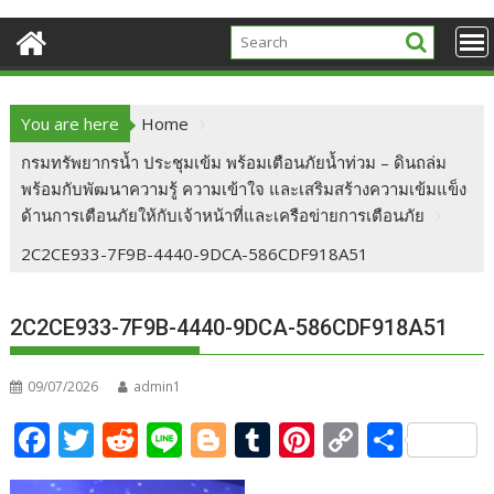
You are here
Home
กรมทรัพยากรน้ำ ประชุมเข้ม พร้อมเตือนภัยน้ำท่วม – ดินถล่ม
พร้อมกับพัฒนาความรู้ ความเข้าใจ และเสริมสร้างความเข้มแข็ง
ด้านการเตือนภัยให้กับเจ้าหน้าที่และเครือข่ายการเตือนภัย
2C2CE933-7F9B-4440-9DCA-586CDF918A51
2C2CE933-7F9B-4440-9DCA-586CDF918A51
09/07/2026
admin1
F
T
R
Li
Bl
T
Pi
C
S
ac
w
e
n
o
u
nt
o
h