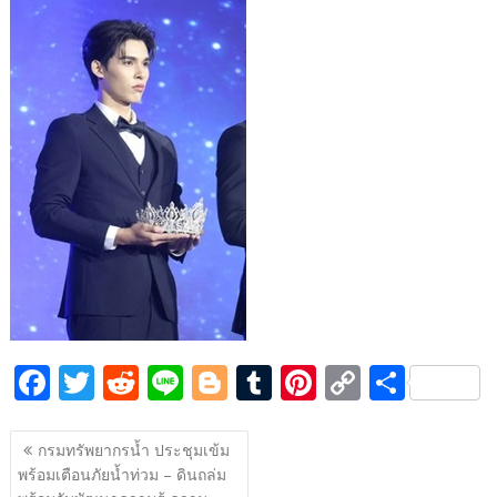
e
itt
d
e
g
m
er
p
ar
b
er
di
g
bl
e
y
e
o
t
er
r
st
Li
o
n
k
k
F
T
R
Li
Bl
T
Pi
C
S
ac
w
e
n
o
u
nt
o
h
แนะแนว
e
itt
d
e
g
m
er
p
ar
กรมทรัพยากรน้ำ ประชุมเข้ม
เรื่อง
พร้อมเตือนภัยน้ำท่วม – ดินถล่ม
b
er
di
g
bl
e
y
e