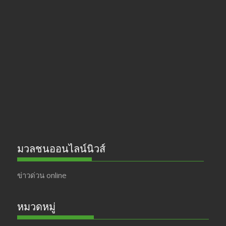
e
a
itt
u
b
gr
er
T
o
a
u
o
m
b
k
e
มวลชนออนไลน์นิวส์
ข่าวด่วน online
หมวดหมู่