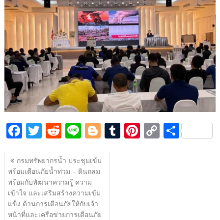
e
itt
d
e
g
m
er
p
ar
b
er
di
g
bl
e
y
e
o
t
er
r
st
Li
o
n
k
k
F
T
R
Li
Bl
T
Pi
C
S
ac
w
e
n
o
u
nt
o
h
แนะแนว
e
itt
d
e
g
m
er
p
ar
กรมทรัพยากรน้ำ ประชุมเข้ม
เรื่อง
พร้อมเตือนภัยน้ำท่วม – ดินถล่ม
b
er
di
g
bl
e
y
e
พร้อมกับพัฒนาความรู้ ความ
o
t
er
r
st
Li
เข้าใจ และเสริมสร้างความเข้ม
o
n
แข็ง ด้านการเตือนภัยให้กับเจ้า
หน้าที่และเครือข่ายการเตือนภัย