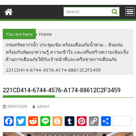
You are here
Home
กรมทรัพยากรน้ำ ประชุมเข้ม พร้อมเตือนภัยน้ำท่วม – ดินถล่ม
พร้อมกับพัฒนาความรู้ ความเข้าใจ และเสริมสร้างความเข้มแข็ง
ด้านการเตือนภัยให้กับเจ้าหน้าที่และเครือข่ายการเตือนภัย
221CD414-6744-4576-A174-88612C2F3459
221CD414-6744-4576-A174-88612C2F3459
09/07/2026
admin1
F
T
R
Li
Bl
T
Pi
C
S
ac
w
e
n
o
u
nt
o
h