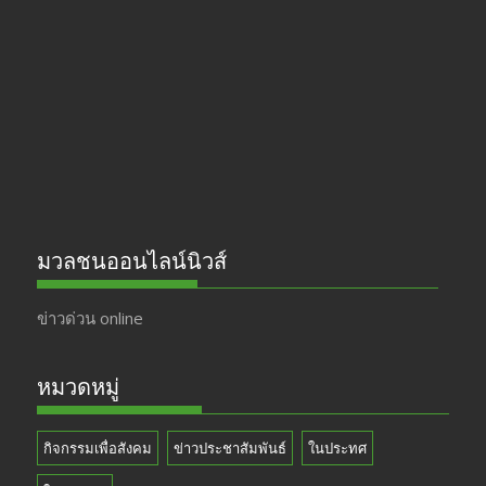
b
gr
er
T
o
a
u
o
m
b
k
e
มวลชนออนไลน์นิวส์
ข่าวด่วน online
หมวดหมู่
กิจกรรมเพื่อสังคม
ข่าวประชาสัมพันธ์
ในประทศ