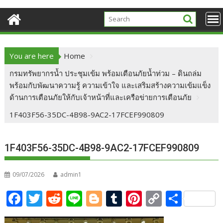
You are here
Home
กรมทรัพยากรน้ำ ประชุมเข้ม พร้อมเตือนภัยน้ำท่วม – ดินถล่ม
พร้อมกับพัฒนาความรู้ ความเข้าใจ และเสริมสร้างความเข้มแข็ง
ด้านการเตือนภัยให้กับเจ้าหน้าที่และเครือข่ายการเตือนภัย
1F403F56-35DC-4B98-9AC2-17FCEF990809
1F403F56-35DC-4B98-9AC2-17FCEF990809
09/07/2026
admin1
F
T
R
Li
Bl
T
Pi
C
S
ac
w
e
n
o
u
nt
o
h