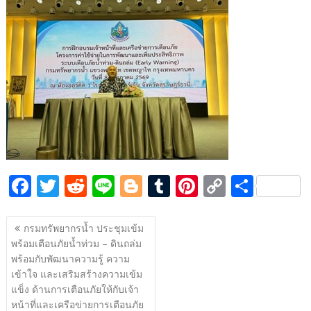
e
itt
d
e
g
m
er
p
ar
b
er
di
g
bl
e
y
e
o
t
er
r
st
Li
o
n
k
k
F
T
R
Li
Bl
T
Pi
C
S
ac
w
e
n
o
u
nt
o
h
แนะแนว
e
itt
d
e
g
m
er
p
ar
กรมทรัพยากรน้ำ ประชุมเข้ม
เรื่อง
พร้อมเตือนภัยน้ำท่วม – ดินถล่ม
b
er
di
g
bl
e
y
e
พร้อมกับพัฒนาความรู้ ความ
o
t
er
r
st
Li
เข้าใจ และเสริมสร้างความเข้ม
o
n
แข็ง ด้านการเตือนภัยให้กับเจ้า
หน้าที่และเครือข่ายการเตือนภัย