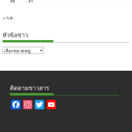
30
31
« ก.ค.
หัวข้อข่าว
หัวข้อ
ข่าว
ติดตามข่าวสาร
F
In
T
Y
ac
st
w
o
e
a
itt
u