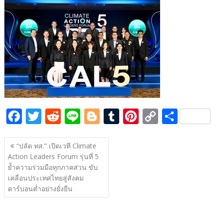
e
itt
d
e
g
m
er
p
ar
b
er
di
g
bl
e
y
e
o
t
er
r
st
Li
o
n
k
k
F
T
R
Li
Bl
T
Pi
C
S
ac
w
e
n
o
u
nt
o
h
แนะแนว
e
itt
d
e
g
m
er
p
ar
“ปลัด ทส.” เปิดเวที Climate
เรื่อง
Action Leaders Forum รุ่นที่ 5
b
er
di
g
bl
e
y
e
ย้ำความร่วมมือทุกภาคส่วน ขับ
o
t
er
r
st
Li
เคลื่อนประเทศไทยสู่สังคม
o
n
คาร์บอนต่ำอย่างยั่งยืน
k
k