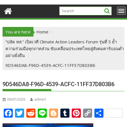
You are here
Home
“ปลัด ทส.” เปิดเวที Climate Action Leaders Forum รุ่นที่ 5 ย้ำ
ความร่วมมือทุกภาคส่วน ขับเคลื่อนประเทศไทยสู่สังคมคาร์บอนต่ำ
อย่างยั่งยืน
9D546DA8-F96D-4539-ACFC-11FF37D803B6
9D546DA8-F96D-4539-ACFC-11FF37D803B6
09/07/2026
admin1
F
T
R
Li
Bl
T
Pi
C
S
ac
w
e
n
o
u
nt
o
h