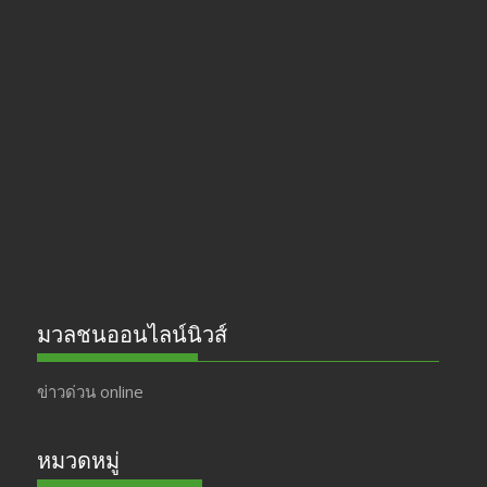
ac
st
w
o
e
a
itt
u
b
gr
er
T
o
a
u
o
m
b
k
e
มวลชนออนไลน์นิวส์
ข่าวด่วน online
หมวดหมู่