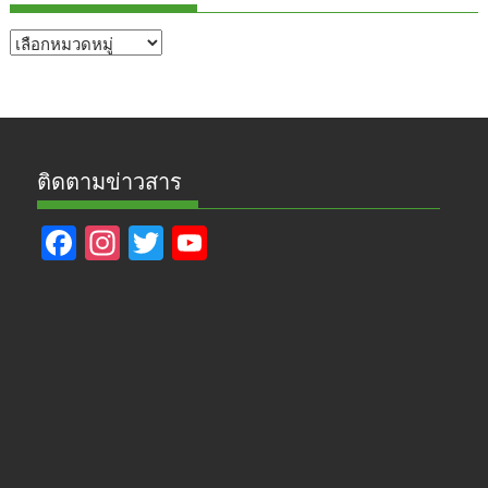
หัวข้อ
ข่าว
ติดตามข่าวสาร
F
In
T
Y
ac
st
w
o
e
a
itt
u
b
gr
er
T
o
a
u
o
m
b
k
e