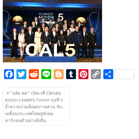
e
itt
d
e
g
m
er
p
ar
b
er
di
g
bl
e
y
e
o
t
er
r
st
Li
o
n
k
k
F
T
R
Li
Bl
T
Pi
C
S
ac
w
e
n
o
u
nt
o
h
แนะแนว
e
itt
d
e
g
m
er
p
ar
“ปลัด ทส.” เปิดเวที Climate
เรื่อง
Action Leaders Forum รุ่นที่ 5
b
er
di
g
bl
e
y
e
ย้ำความร่วมมือทุกภาคส่วน ขับ
o
t
er
r
st
Li
เคลื่อนประเทศไทยสู่สังคม
o
n
คาร์บอนต่ำอย่างยั่งยืน
k
k