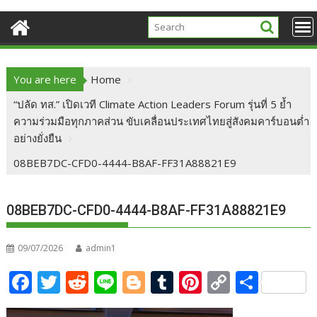
You are here
Home
“ปลัด ทส.” เปิดเวที Climate Action Leaders Forum รุ่นที่ 5 ย้ำ
ความร่วมมือทุกภาคส่วน ขับเคลื่อนประเทศไทยสู่สังคมคาร์บอนต่ำ
อย่างยั่งยืน
08BEB7DC-CFD0-4444-B8AF-FF31A88821E9
08BEB7DC-CFD0-4444-B8AF-FF31A88821E9
09/07/2026
admin1
F
T
R
Li
Bl
T
Pi
C
S
ac
w
e
n
o
u
nt
o
h