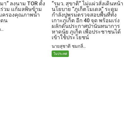
มา“ ลงนาม TOR ตั้ง
“รมว. สุขาติ” ไม่แผ่วสั่งเดินหน้า
่วม แก้มลพิษข้าม
นโยบาย “ภูเก็ตโมเดล” ระดม
้มครองคุณภาพน้ำ
กำลังปูพรมตรวจสอบพื้นที่ทั้ง
แดน
เกาะภูเก็ต อีก 40 จุด พร้อมเร่ง
ผลักดันประกาศป่านันทนาการ
...
หาดนุ้ย ภูเก็ต เพื่อประชาชนได้
เข้าใช้ประโยชน์
นายสุชาติ ชมกลิ่...
ในประทศ