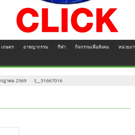
เกษตร
อาชญากรรม
กีฬา
กิจกรรมเพื่อสังคม
หน่วยงา
9 กรกฎาคม 2569
S__51667016
S