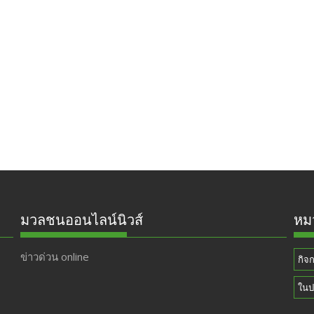
มวลชนออนไลน์นิวส์
หมว
ข่าวด่วน online
กิจ
ในป