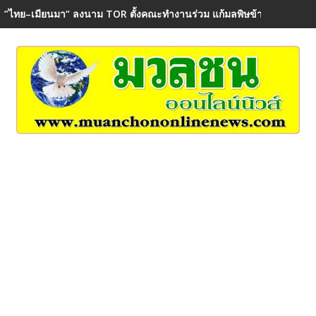
”ไทย–เมียนมา“ ลงนาม TOR ตั้งคณะทำงานร่วม แก้มลพิษข้ามพรมแดน ค