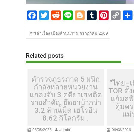
F
T
R
Li
Bl
T
Pi
C
ac
w
e
n
o
u
nt
o
แนะแนว
e
itt
d
e
g
m
er
p
“เล่าเรื่อง เมืองล้านนา” 9 กรกฎาคม 2569
เรื่อง
b
er
di
g
bl
e
y
o
t
er
r
st
Li
Related posts
o
n
k
k
ตำรวจภูธรภาค 5 ผนึก
”ไทย–เ
กำลังหลายหน่วยงาน
TOR ตั
แถลงจับ 3 คดียาเสพติด
แก้มลพ
รายสำคัญ ยึดยาบ้ากว่า
คุ้มค
3.2 ล้านเม็ด เฮโรอีน
แม่
8.62 กิโลกรัม .
06/08/2026
admin1
06/08/2026