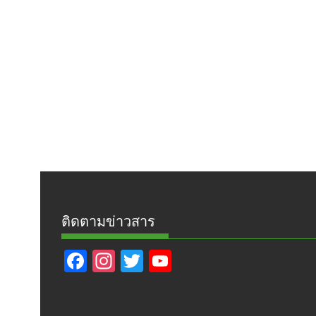
ติดตามข่าวสาร
F
In
T
Y
ac
st
w
o
e
a
itt
u