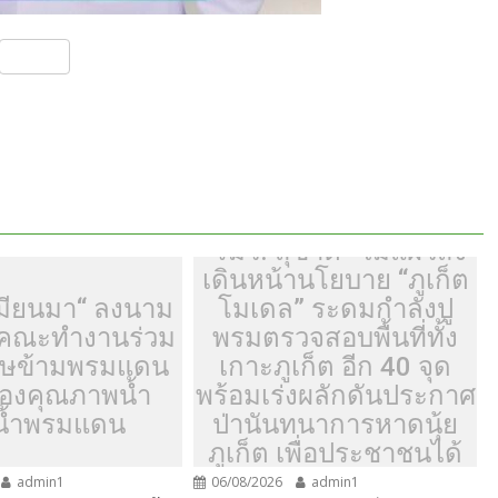
S
h
ar
e
“รมว. สุขาติ” ไม่แผ่วสั่ง
เดินหน้านโยบาย “ภูเก็ต
มียนมา“ ลงนาม
โมเดล” ระดมกำลังปู
้งคณะทำงานร่วม
พรมตรวจสอบพื้นที่ทั้ง
ิษข้ามพรมแดน
เกาะภูเก็ต อีก 40 จุด
รองคุณภาพน้ำ
พร้อมเร่งผลักดันประกาศ
น้ำพรมแดน
ป่านันทนาการหาดนุ้ย
ภูเก็ต เพื่อประชาชนได้
เข้าใช้ประโยชน์
admin1
06/08/2026
admin1