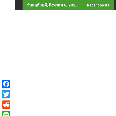
Skip
วันพฤหัสบดี, สิงหาคม 6, 2026
Recent posts
to
content
F
a
T
c
w
R