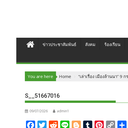
ข่าวประชาสัมพันธ์
สังคม
ร้องเรียน
You are here
Home
“เล่าเรื่อง เมืองล้านนา” 
S__51667016
09/07/2026
admin1
F
T
R
Li
Bl
T
Pi
C