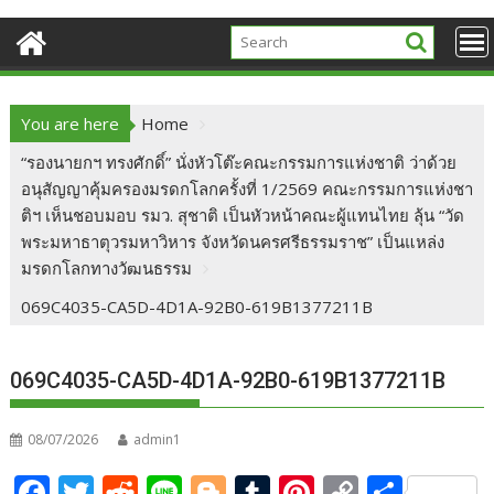
You are here
Home
“รองนายกฯ ทรงศักดิ์” นั่งหัวโต๊ะคณะกรรมการแห่งชาติ ว่าด้วย
อนุสัญญาคุ้มครองมรดกโลกครั้งที่ 1/2569 คณะกรรมการแห่งชา
ติฯ เห็นชอบมอบ รมว. สุชาติ เป็นหัวหน้าคณะผู้แทนไทย ลุ้น “วัด
พระมหาธาตุวรมหาวิหาร จังหวัดนครศรีธรรมราช” เป็นแหล่ง
มรดกโลกทางวัฒนธรรม
069C4035-CA5D-4D1A-92B0-619B1377211B
069C4035-CA5D-4D1A-92B0-619B1377211B
08/07/2026
admin1
F
T
R
Li
Bl
T
Pi
C
S