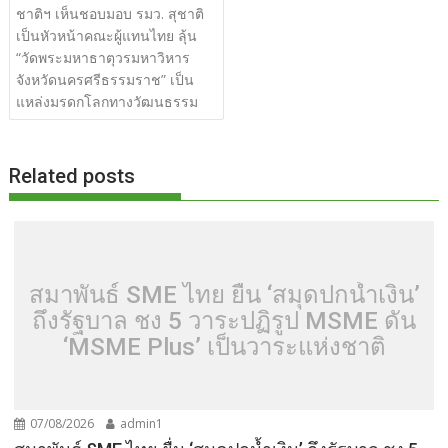
o
n
ชาติฯ เห็นชอบมอบ รมว. สุชาติ
เป็นหัวหน้าคณะผู้แทนไทย ลุ้น
k
k
“วัดพระมหาธาตุวรมหาวิหาร
จังหวัดนครศรีธรรมราช” เป็น
แหล่งมรดกโลกทางวัฒนธรรม
Related posts
สมาพันธ์ SME ไทย ยื่น ‘สมุดปกน้ำเงิน’
ถึงรัฐบาล ชง 5 วาระปฏิรูป MSME ดัน
‘MSME Plus’ เป็นวาระแห่งชาติ
07/08/2026
admin1