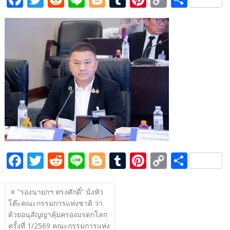
ac
w
e
n
o
u
nt
o
h
e
itt
d
e
g
m
er
p
ar
b
er
di
g
bl
e
y
e
o
t
er
r
st
Li
o
n
k
k
F
T
R
Li
Bl
T
Pi
C
S
ac
w
e
n
o
u
nt
o
h
แนะแนว
e
itt
d
e
g
m
er
p
ar
“รองนายกฯ ทรงศักดิ์” นั่งหัว
เรื่อง
โต๊ะคณะกรรมการแห่งชาติ ว่า
b
er
di
g
bl
e
y
e
ด้วยอนุสัญญาคุ้มครองมรดกโลก
o
t
er
r
st
Li
ครั้งที่ 1/2569 คณะกรรมการแห่ง