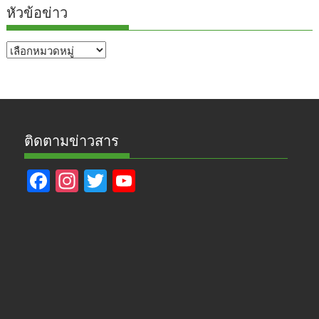
หัวข้อข่าว
หัวข้อ
ข่าว
ติดตามข่าวสาร
F
In
T
Y
ac
st
w
o
e
a
itt
u
b
gr
er
T
o
a
u
o
m
b
k
e