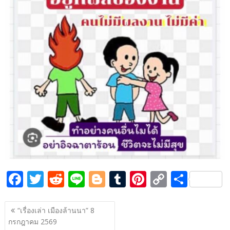
o
t
er
r
st
Li
o
n
k
k
F
T
R
Li
Bl
T
Pi
C
S
ac
w
e
n
o
u
nt
o
h
แนะแนว
e
itt
d
e
g
m
er
p
ar
“เรื่องเล่า เมืองล้านนา” 8
เรื่อง
กรกฎาคม 2569
b
er
di
g
bl
e
y
e