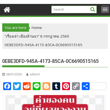
You are here
Home
“เรื่องเล่า เมืองล้านนา” 8 กรกฎาคม 2569
0EBE3DFD-945A-4173-85CA-0C6690515165
0EBE3DFD-945A-4173-85CA-0C6690515165
08/07/2026
admin1
F
T
R
Li
Bl
T
Pi
C
S
ac
w
e
n
o
u
nt
o
h
e
itt
d
e
g
m
er
p
ar
b
er
di
g
bl
e
y
e