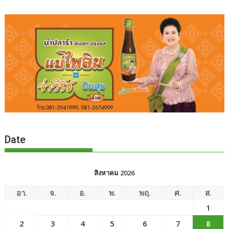
Date
สิงหาคม 2026
อา.
จ.
อ.
พ.
พฤ.
ศ.
ส.
1
2
3
4
5
6
7
8