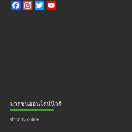
F
In
T
Y
ac
st
w
o
e
a
itt
u
b
gr
er
T
o
a
u
o
m
b
k
e
มวลชนออนไลน์นิวส์
ข่าวด่วน online