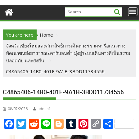
You are here
Home
จังหวัดเชียงใหม่และสภาสิทธิการเดินทางฯ ร่วมหารือแนวทาง
พัฒนาขนส่งสาธารณะคาร์บอนต่ำ มุ่งสู่ระบบเดินทางที่เป็นธรรม
ปลอดภัย และยั่งยืน .
C4865406-14B0-401F-9A1B-3BDD11734556
C4865406-14B0-401F-9A1B-3BDD11734556
08/07/2026
admin1
F
T
R
Li
Bl
T
Pi
C
S
ac
w
e
n
o
u
nt
o
h