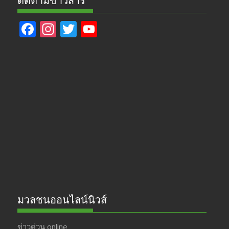
ติดตามข่าวสาร
F
In
T
Y
ac
st
w
o
e
a
itt
u
b
gr
er
T
o
a
u
o
m
b
k
e
มวลชนออนไลน์นิวส์
ข่าวด่วน online