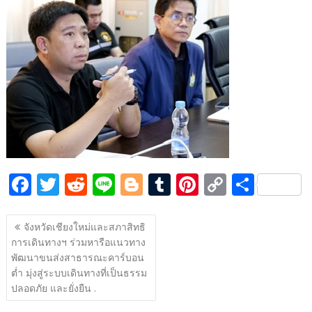
e
itt
d
e
g
m
er
p
ar
b
er
di
g
bl
e
y
e
o
t
er
r
st
Li
o
n
k
k
F
T
R
Li
Bl
T
Pi
C
S
ac
w
e
n
o
u
nt
o
h
แนะแนว
e
itt
d
e
g
m
er
p
ar
จังหวัดเชียงใหม่และสภาสิทธิ
เรื่อง
การเดินทางฯ ร่วมหารือแนวทาง
b
er
di
g
bl
e
y
e
พัฒนาขนส่งสาธารณะคาร์บอน
o
t
er
r
st
Li
ต่ำ มุ่งสู่ระบบเดินทางที่เป็นธรรม
o
n
ปลอดภัย และยั่งยืน .