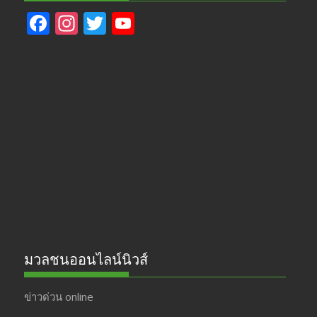
F
In
T
Y
ac
st
w
o
e
a
itt
u
b
gr
er
T
o
a
u
o
m
b
k
e
มวลชนออนไลน์นิวส์
ข่าวด่วน online