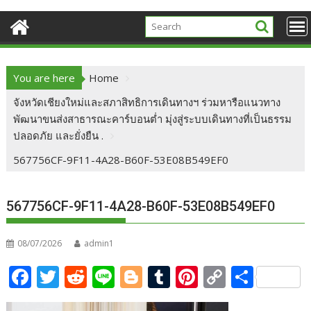
You are here
Home
จังหวัดเชียงใหม่และสภาสิทธิการเดินทางฯ ร่วมหารือแนวทาง
พัฒนาขนส่งสาธารณะคาร์บอนต่ำ มุ่งสู่ระบบเดินทางที่เป็นธรรม
ปลอดภัย และยั่งยืน .
567756CF-9F11-4A28-B60F-53E08B549EF0
567756CF-9F11-4A28-B60F-53E08B549EF0
08/07/2026
admin1
F
T
R
Li
Bl
T
Pi
C
S
ac
w
e
n
o
u
nt
o
h