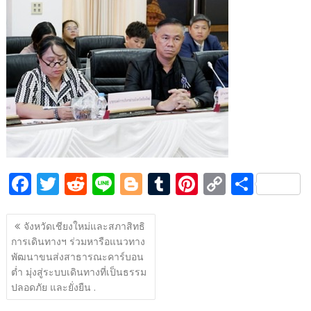
e
itt
d
e
g
m
er
p
ar
b
er
di
g
bl
e
y
e
o
t
er
r
st
Li
o
n
k
k
F
T
R
Li
Bl
T
Pi
C
S
ac
w
e
n
o
u
nt
o
h
แนะแนว
e
itt
d
e
g
m
er
p
ar
จังหวัดเชียงใหม่และสภาสิทธิ
เรื่อง
การเดินทางฯ ร่วมหารือแนวทาง
b
er
di
g
bl
e
y
e
พัฒนาขนส่งสาธารณะคาร์บอน
o
t
er
r
st
Li
ต่ำ มุ่งสู่ระบบเดินทางที่เป็นธรรม
o
n
ปลอดภัย และยั่งยืน .