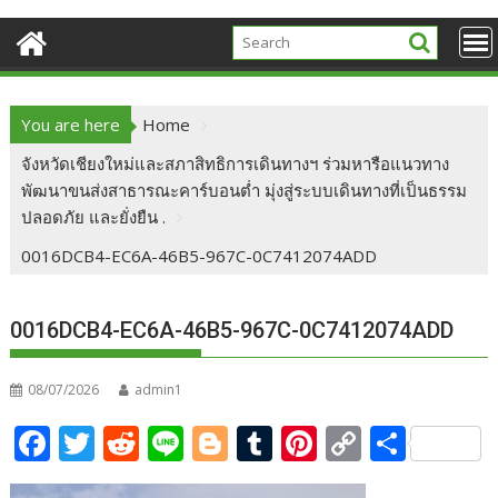
You are here
Home
จังหวัดเชียงใหม่และสภาสิทธิการเดินทางฯ ร่วมหารือแนวทาง
พัฒนาขนส่งสาธารณะคาร์บอนต่ำ มุ่งสู่ระบบเดินทางที่เป็นธรรม
ปลอดภัย และยั่งยืน .
0016DCB4-EC6A-46B5-967C-0C7412074ADD
0016DCB4-EC6A-46B5-967C-0C7412074ADD
08/07/2026
admin1
F
T
R
Li
Bl
T
Pi
C
S
ac
w
e
n
o
u
nt
o
h