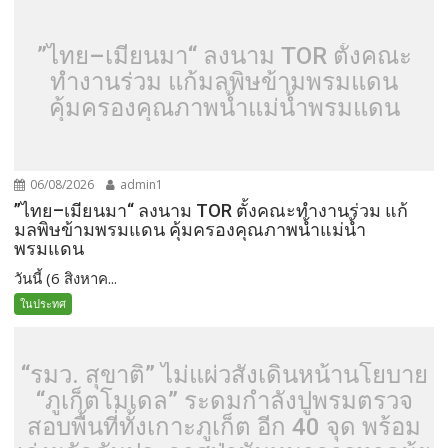
”ไทย–เมียนมา“ ลงนาม TOR ตั้งคณะ
ทำงานร่วม แก้มลพิษข้ามพรมแดน
คุ้มครองคุณภาพน้ำแม่น้ำพรมแดน
06/08/2026
admin1
”ไทย–เมียนมา“ ลงนาม TOR ตั้งคณะทำงานร่วม แก้
มลพิษข้ามพรมแดน คุ้มครองคุณภาพน้ำแม่น้ำ
พรมแดน
วันนี้ (6 สิงหาค...
ในประทศ
“รมว. สุขาติ” ไม่แผ่วสั่งเดินหน้านโยบาย
“ภูเก็ตโมเดล” ระดมกำลังปูพรมตรวจ
สอบพื้นที่ทั้งเกาะภูเก็ต อีก 40 จุด พร้อม