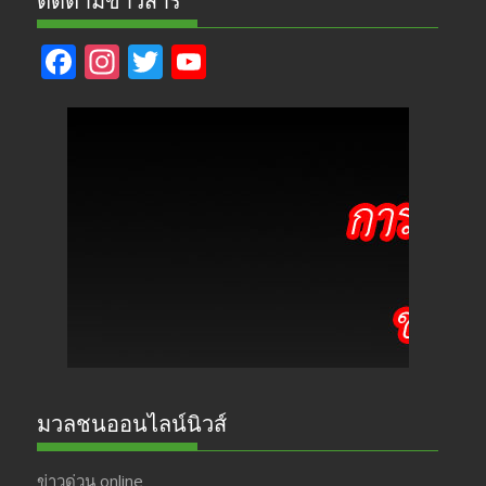
ติดตามข่าวสาร
F
In
T
Y
ac
st
w
o
e
a
itt
u
b
gr
er
T
o
a
u
o
m
b
k
e
มวลชนออนไลน์นิวส์
ข่าวด่วน online